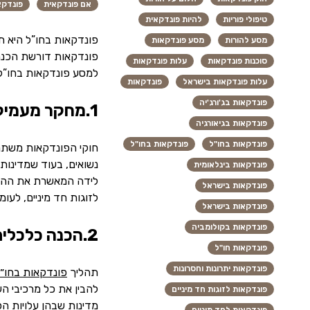
אם פונדקאית
פונדקא
טיפולי פוריות
להיות פונדקאית
פונדקאות בחו”ל היא תה
מסע להורות
מסע פונדקאות
פונדקאות דורשת הכנה 
סוכנות פונדקאות
עלות פונדקאות
למסע פונדקאות בחו”ל
עלות פונדקאות בישראל
פונדקאות
פונדקאות בג'ורג'יה
1.מחקר מעמיק על חוקי המדינה בה בחרתם
פונדקאות בגיאורגיה
פונדקאות בחו"ל
פונדקאות בחו"ל
חוקי הפונדקאות משתני
נשואים, בעוד שמדינות 
פונדקאות בינלאומית
לידה המאשרת את ההורו
פונדקאות בישראל
לזוגות חד מיניים, לעו
פונדקאות בישראל
פונדקאות בקולומביה
2.הכנה כלכלית מדוקדקת
פונדקאות חו"ל
פונדקאות יתרונות וחסרונות
תהליך
פונדקאות בחו״
להבין את כל מרכיבי ה
פונדקאות לזוגות חד מיניים
מדינות שבהן עלויות ה