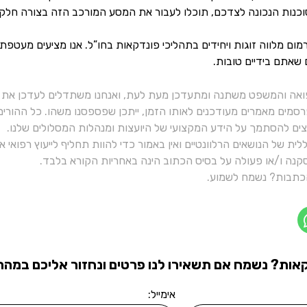
כנות הנכונה לצדכם, תוכלו לעבור את המסע המורכב הזה בצורה חלקה
ום מלווה זוגות ויחידים בתהליכי פונדקאות בחו”ל. אנו מציעים מעטפת
 שאתם בידיים טובות.
ואה והמשפט משתנה ומתעדכן מעת לעת, ואנחנו משתדלים לעדכן את כ
רסמים מאמרים מעודכנים לאותו הזמן, ייתכן שפספסנו משהו. כל ההורי
יצים להסתמך על הידע המקצועי של היועצות ומנהלות המסלולים שלנו.
ית של הנושאים הרלוונטיים ואין באמור כדי להוות תחליף לייעוץ רפואי
נה ו/או פעולה על בסיס הכתוב הינה באחריות הקורא בלבד.
תבות? נשמח לשמוע.
אות? נשמח אם תשאירו לנו פרטים ונחזור אליכם במהרה
אימייל: