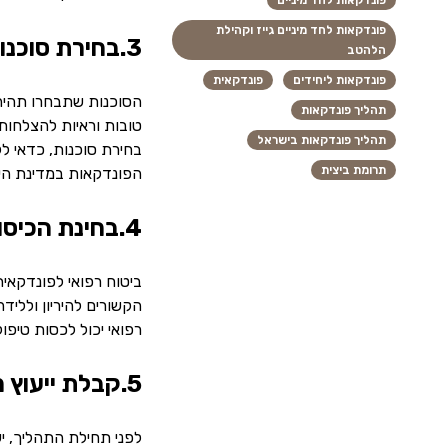
פונדקאות לחד מיניים
פונדקאות לחד מיניים גייז וקהילת
3.בחירת סוכנות פונדקאות מקצועית ואמינה
הלהטב
פונדקאות ליחידים
פונדקאית
הסוכנות שתבחרו תהיה 
תהליך פונדקאות
טובות וראיות להצלחות
תהליך פונדקאות בישראל
בחירת סוכנות, כדאי ל
תרומת ביצית
הפונדקאות במדינת הי
4.בחינת הכיסוי הביטוחי לפונדקאית
ביטוח רפואי לפונדקאי
הקשורים להיריון ולליד
רפואי יכול לכסות טיפו
5.קבלת ייעוץ משפטי בארץ ובמדינת היעד
לפני תחילת התהליך, יש