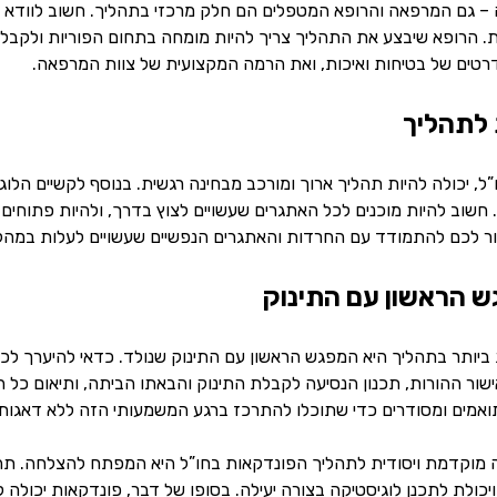
– גם המרפאה והרופא המטפלים הם חלק מרכזי בתהליך. חשוב לוודא ש
. הרופא שיבצע את התהליך צריך להיות מומחה בתחום הפוריות ולקבל ה
רטים של בטיחות ואיכות, ואת הרמה המקצועית של צוות המרפאה.
ל, יכולה להיות תהליך ארוך ומורכב מבחינה רגשית. בנוסף לקשיים הלו
חשוב להיות מוכנים לכל האתגרים שעשויים לצוץ בדרך, ולהיות פתוחי
ור לכם להתמודד עם החרדות והאתגרים הנפשיים שעשויים לעלות במהל
ביותר בתהליך היא המפגש הראשון עם התינוק שנולד. כדאי להיערך ל
שור ההורות, תכנון הנסיעה לקבלת התינוק והבאתו הביתה, ותיאום כל ה
אמים ומסודרים כדי שתוכלו להתרכז ברגע המשמעותי הזה ללא דאגות 
ה מוקדמת ויסודית לתהליך הפונדקאות בחו”ל היא המפתח להצלחה. תה
יכולת לתכנן לוגיסטיקה בצורה יעילה. בסופו של דבר, פונדקאות יכולה