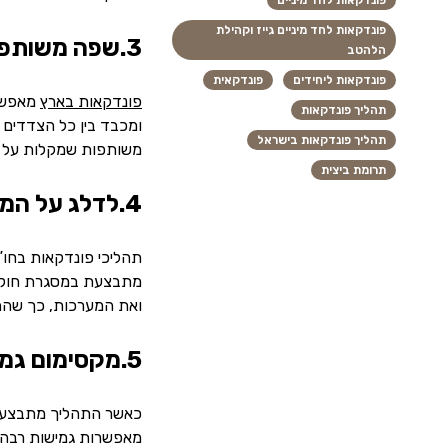
פונדקאות לחד מיניים
פונדקאות לחד מיניים גייז וקהילת
3.שפה משותפת, הבנה משותפת
הלהטב
פונדקאות ליחידים
פונדקאית
פונדקאות בארץ
מאפשרת
תהליך פונדקאות
ומכבד בין כל הצדדים 
תהליך פונדקאות בישראל
משותפות שמקלות על כ
תרומת ביצית
4.לדלג על המכשולים הבירוקרטיים
תהליכי פונדקאות בחו”
מתבצעת במסגרת חוקית 
ואת המערכות, כך שההת
5.מקסימום גמישות
כאשר התהליך מתבצע באר
מאפשרות גמישות רבה י