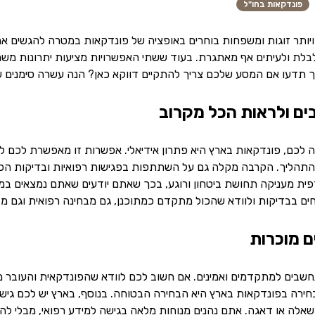
פונדקאות בחו"ל
 ויותר זוגות ומשפחות בוחרים באופציה של פונדקאות במטרה להגשים את
לבלת ולעיתים אף מאתגרת. בעוד ששתי האפשרויות מציעות יתרונות מש
ך תדעו אם המסע שלכם צריך להתקיים דווקא כאן? הנה עשרה סימנים ש
לכם, פונדקאות בארץ היא פתרון אידיאלי. אפשרות זו מאפשרת לכם לש
 התהליך. הקרבה מקלה גם על השתתפות בפגישות רפואיות ובדיקות הכרח
פית מעניקה תחושת ביטחון ורוגע, בכך שאתם יודעים שאתם נמצאים במרח
חים בבדיקות ולוודא שהכול מתקדם כמתוכנן, גם מבחינה רפואית וגם מב
חשבים למתקדמים ואמינים. אם חשוב לכם לוודא שהפונדקאית והעובר מ
ירה בפונדקאות בארץ היא הבחירה הבטוחה. בנוסף, בארץ יש לכם גישה י
אלה או דאגה. אתם נהנים מנוחות מלאה בגישה למידע רפואי, מבלי להמת