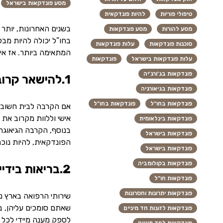
מסע פונדקאות בישראל
טיפולי פוריות
להיות פונדקאית
בשנים האחרונות, יותר
מסע להורות
מסע פונדקאות
בחו”ל יכולה להיות מב
סוכנות פונדקאות
עלות פונדקאות
המתאימה ביותר. אז אי
עלות פונדקאות בישראל
פונדקאות
פונדקאות בג'ורג'יה
1.להישאר קרובים ולראות הכל מקרוב
פונדקאות בגיאורגיה
פונדקאות בחו"ל
פונדקאות בחו"ל
אם הקרבה לבית חשובה 
אישי וללוות מקרוב את
פונדקאות בינלאומית
בנוסף, הקרבה הגיאוגר
פונדקאות בישראל
הפונדקאית, להיות נוכ
פונדקאות בישראל
פונדקאות בקולומביה
2.בריאות בידיים מוכרות
פונדקאות חו"ל
פונדקאות יתרונות וחסרונות
שירותי הרפואה בארץ נ
שאתם סומכים עליהן, בח
פונדקאות לזוגות חד מיניים
לספק מענה מיידי לכל ש