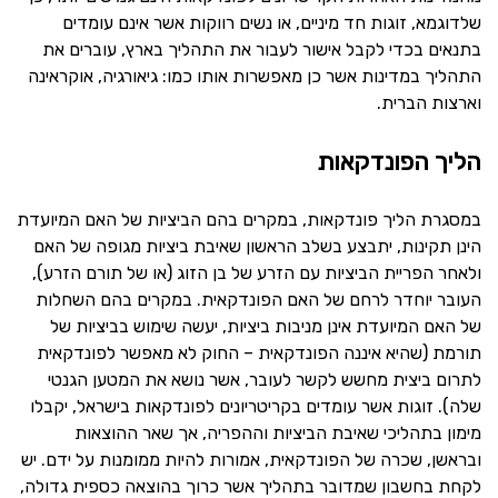
שלדוגמא, זוגות חד מיניים, או נשים רווקות אשר אינם עומדים
בתנאים בכדי לקבל אישור לעבור את התהליך בארץ, עוברים את
התהליך במדינות אשר כן מאפשרות אותו כמו: גיאורגיה, אוקראינה
וארצות הברית.
הליך הפונדקאות
במסגרת הליך פונדקאות, במקרים בהם הביציות של האם המיועדת
הינן תקינות, יתבצע בשלב הראשון שאיבת ביציות מגופה של האם
ולאחר הפריית הביציות עם הזרע של בן הזוג (או של תורם הזרע),
העובר יוחדר לרחם של האם הפונדקאית. במקרים בהם השחלות
של האם המיועדת אינן מניבות ביציות, יעשה שימוש בביציות של
תורמת (שהיא איננה הפונדקאית – החוק לא מאפשר לפונדקאית
לתרום ביצית מחשש לקשר לעובר, אשר נושא את המטען הגנטי
שלה). זוגות אשר עומדים בקריטריונים לפונדקאות בישראל, יקבלו
מימון בתהליכי שאיבת הביציות וההפריה, אך שאר ההוצאות
ובראשן, שכרה של הפונדקאית, אמורות להיות ממומנות על ידם. יש
לקחת בחשבון שמדובר בתהליך אשר כרוך בהוצאה כספית גדולה,