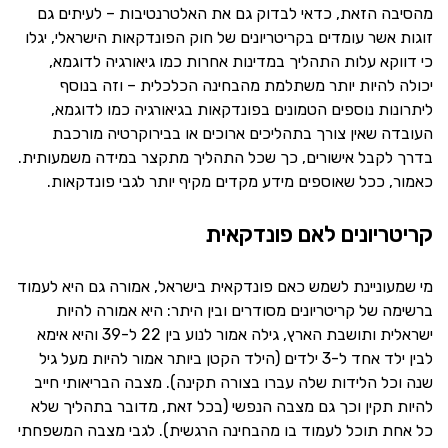
מהסיבה הזאת, כדאי לבדוק גם את האלטרנטיבות – לעיתים גם
זוגות אשר עומדים בקריטריונים של חוק הפונדקאות הישראלי, יגלו
כי דווקא עלות התהליך במדינות אחרות כמו גיאורגיה לדוגמא,
יכולה להיות יותר משתלמת מהבחינה הכלכלית – וזה בנוסף
ליתרונות נוספים הטמונים בפונדקאות בגיאורגיה כמו לדוגמא,
העובדה שאין צורך בתהליכים ארוכים או בבירוקרטיה מורכבת
בדרך לקבל אישורים, כך שכל התהליך מתקצר במידה משמעותית.
כאמור, ככל שאוספים מידע מקדים מקיף יותר לגבי פונדקאות.
קריטריונים לאם פונדקאית
מי שמעוניינת לשמש כאם פונדקאית בישראל, אמורה גם היא לעמוד
ברשימה של קריטריונים מסודרים ובין היתר: היא אמורה להיות
ישראלית ותושבת הארץ, גילה אמור לנוע בין 22 ל-39 והיא אימא
לבין ילד אחד ל-3 ילדים (הילד הקטן ביותר אמור להיות מעל גיל
שנה וכל הלידות שלה עברו בצורה תקינה). מצבה הבריאותי חייב
להיות תקין וכך גם מצבה הנפשי (בכל זאת, מדובר בתהליך שלא
כל אחת תוכל לעמוד בו מהבחינה הרגשית). לגבי מצבה המשפחתי