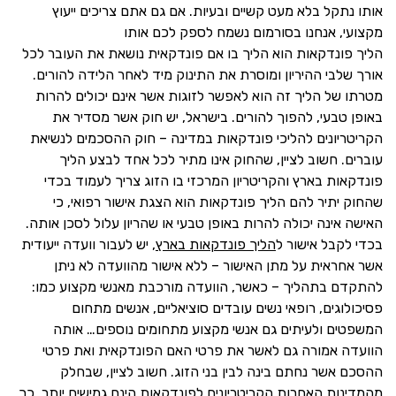
אותו נתקל בלא מעט קשיים ובעיות. אם גם אתם צריכים ייעוץ
מקצועי, אנחנו בסורמום נשמח לספק לכם אותו
הליך פונדקאות הוא הליך בו אם פונדקאית נושאת את העובר לכל
אורך שלבי ההיריון ומוסרת את התינוק מיד לאחר הלידה להורים.
מטרתו של הליך זה הוא לאפשר לזוגות אשר אינם יכולים להרות
באופן טבעי, להפוך להורים. בישראל, יש חוק אשר מסדיר את
הקריטריונים להליכי פונדקאות במדינה – חוק ההסכמים לנשיאת
עוברים. חשוב לציין, שהחוק אינו מתיר לכל אחד לבצע הליך
פונדקאות בארץ והקריטריון המרכזי בו הזוג צריך לעמוד בכדי
שהחוק יתיר להם הליך פונדקאות הוא הצגת אישור רפואי, כי
האישה אינה יכולה להרות באופן טבעי או שהריון עלול לסכן אותה.
בכדי לקבל אישור ל
הליך פונדקאות בארץ
, יש לעבור וועדה ייעודית
אשר אחראית על מתן האישור – ללא אישור מהוועדה לא ניתן
להתקדם בתהליך – כאשר, הוועדה מורכבת מאנשי מקצוע כמו:
פסיכולוגים, רופאי נשים עובדים סוציאליים, אנשים מתחום
המשפטים ולעיתים גם אנשי מקצוע מתחומים נוספים… אותה
הוועדה אמורה גם לאשר את פרטי האם הפונדקאית ואת פרטי
ההסכם אשר נחתם בינה לבין בני הזוג. חשוב לציין, שבחלק
מהמדינות האחרות הקריטריונים לפונדקאות הינם גמישים יותר, כך