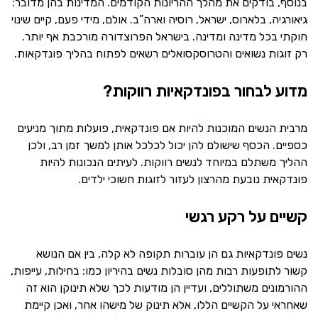
בנוסף, בודקים את מהלך ההריונות הקודמים. המדינות בהן מדובר:
גיאורגיה, בלארוס, ישראל, רוסיה וארה”ב. אולם, מידי פעם, קיים שינוי
חוקתי בכל מדינה ומדינה. בישראל הפרוצדורה מורכבת אף יותר.
רק זוגות נשואים והטרוסקסואלים רשאים לפתוח בהליך פונדקאות.
מדוע לבחור בפונדקאיות רווקות?
מרבית הנשים המוכנות להיות אם פונדקאית, פועלות מתוך מניעים
כספיים. הכסף שישולם להן יכול לכלכל אותן למשך זמן רב, ולכן
ההליך משתלם במיוחד לנשים רווקות. לעיתים הנכונות להיות
פונדקאית נובעת מהרצון לעזור לזוגות חשוכי ילדים.
קשיים על רקע רגשי
נשים פונדקאיות גם הן עוברות תקופה לא קלה, בין אם הנושא
קשור לתופעות רבות מהן סובלות נשים בהיריון כמו: בחילות, עייפות,
ההורמונים משתוללים, ועדיין הן מודעות לכך שלא תינוקן הוא זה
שאחראי על הקשיים הללו, אלא תינוק של מישהו אחר, ואכן קיימת