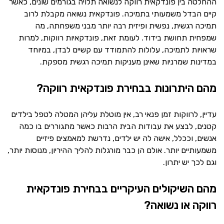
ההחלטה בין פונדקאית רווקה לנשואה תלויה בגורמים שונים, כאשר
קיים הבדל משמעותי בתמיכה. פונדקאית נשואה מקבלת לרוב
תמיכה רגשית, נפשית ופיזית רבה יותר מבני משפחתה, מה
שמפחית תחושת בידוד. לעומת זאת, פונדקאיות רווקות, למרות
שראויות לתמיכה, עלולות להתמודד עם קשיים לבדן, במיוחד
במדינות שמרניות שאינן מעניקות תמיכה רגשית מספקת.
מהם היתרונות בבחירת פונדקאית רווקה?
עדיין, לרווקות זמן פנאי רב, אין מוטלת עליהן המטלה לטפל בילדים
קטנים, לבצע את עבודות הבית הרבות כאשר מתגוררים בו כמה
אנשים, וככלל, אישה לה יש ילדים, נדרשת למאמצים פיזיים
משמעותיים יותר. אולם הן כבר מורגלות להליך ההיריון, מנוסות יותר,
וגם לכך יש יתרון.
מהם השיקולים העיקריים בבחירת פונדקאית
רווקה או נשואה?