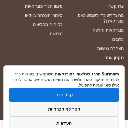
צרו קשר
מימון הליך פונדקאות
מה נדרש כדי לשמש כאם
סיפורי הצלחה בוידאו
פונדקאית?
לקוחות ממליצים
פונדקאות והלכה
חדשות
בלוגים
הצהרת נגישות
תקנון אתר
מדיניות פרטיות
משתמשים בעוגיות כדי
Surmom מרכז בינלאומי לפונדקאות
מפת אתר
להבטיח תפקוד האתר ולשפר את חוויית המשתמש. אפשר לבחור
אילו סוגי עוגיות להפעיל.
קבל הכל
© סורמום All Rights Reserved 2025
הסר לא הכרחיות
פיתוח ושיווק באינטרנט
DreamZone
העדפות