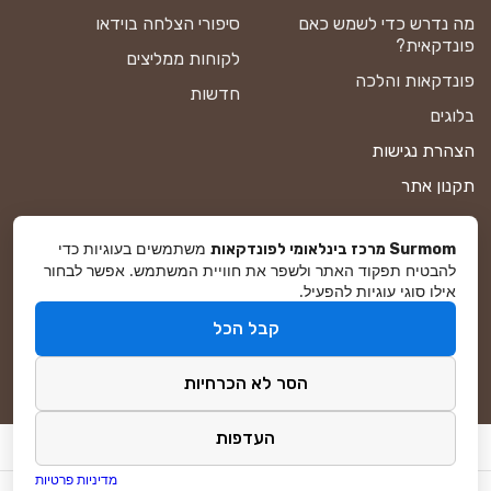
מה נדרש כדי לשמש כאם
סיפורי הצלחה בוידאו
פונדקאית?
לקוחות ממליצים
פונדקאות והלכה
חדשות
בלוגים
הצהרת נגישות
תקנון אתר
מדיניות פרטיות
משתמשים בעוגיות כדי
Surmom מרכז בינלאומי לפונדקאות
מפת אתר
להבטיח תפקוד האתר ולשפר את חוויית המשתמש. אפשר לבחור
אילו סוגי עוגיות להפעיל.
קבל הכל
© סורמום All Rights Reserved 2025
הסר לא הכרחיות
פיתוח ושיווק באינטרנט
DreamZone
העדפות
מדיניות פרטיות
AI search optimization for this site powered by
Loved By