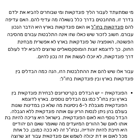
מי שמתעתד לעבור הליך פונדקאות ומי שבוחרים להביא את ילדם
בדרך זו, מתחבטים בדרך כלל בשאלה מה עדיף להם. האם עדיפה
להם
פונדקאות בחו”ל
או האם פונדקאות בארץ היא הדבר הנכון
עבורם. חשוב לזכור שיש כאלו שזו אינה התלבטות עבורם מהסיבה
הפשוטה, האופציה של פונדקאות בארץ לא אפשרית מבחינת
החוק. כך לדוגמא זוגות הומוסקסואליים שרוצים להביא ילד לעולם
דרך פונדקאות, לא יוכלו לעשות את זה נכון להיום.
עבור אלו שיש להם את ההתלבטות הזו, הנה כמה הבדלים בין
פונדקאות בארץ ובין פונדקאות בחו”ל:
הפונדקאית – יש הבדלים בקריטריונים לבחירת פונדקאית בין
בארץ ובין בחו”ל כמו גם הבדלים נוספים. בארץ לדוגמא
הפונדקאית מוגבלת ל-6 ניסיונות מה שלא כן במדינות שונות
בעולם בהן ניתן לנסות הריון עם אותה פונדקאית ללא הגבלה.
הבדל נוסף הוא לאום הפונדקאית. בישראל היא צריכה להיות בת
אותו לאום של ההורים המיועדים מה שאומר שאם הם יהודיים
היא חייבת להיות יהודייה, ובחו”ל זה לא ככה כמובן. כל אחת
מכל לאום או דת יכולה לשמש אם פונדקאית עבור זוג שרוצה