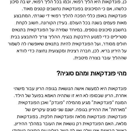
כן, פונדקאות היא הליך רפואי, וכמו בכל הליך רפואי, יש בה סיכון
כלשהו, אם כי הסיכונים בפונדקאות נחשבים קטנים מאוד.
פונדקאות באופן כללי הפכה להליך רפואי די שגרתי, המתבצע
מאות פעמים בשנה בכל העולם. בעידן הקורונה, חשוב לקחת
בחשבון סיכונים נוספים, במיוחד שמירה על הפונדקאית בתנאים
סטריליים כדי למנוע הידבקות בנגיף. ההליך צריך להתבצע בבית
חולים מסודר, ועל הפונדקאית להיות בתנאים שיאפשרו לה לשמור
על היריון בריא. לכן, חברה רצינית ומקצועית נחוצה כדי לוודא
שההליך עובר בצורה מיטבית.
מהי פונדקאות ומהם סוגיה?
פונדקאות היא למעשה אישה הנושאת בגופה הריון עבור מישהי
אחרת, הריון שבסופו לא היא זו שתהיה האמא בפועל של הילד.
המונח “פונדקאות” מגיע מהמילה “פונדק” ואכן הפונדקאית
“מארחת” את ההיריון בגופה. ישנם שני סוגים עיקריים של
פונדקאות: פונדקאות מלאה ופונדקאות חלקית. בפונדקאות
מלאה, האם הפונדקאית רק נושאת את העובר במהלך ההיריון,
כאשר הביציות אינן שלה ואין לה קשר ביולוגי עם התינוק העתידי,