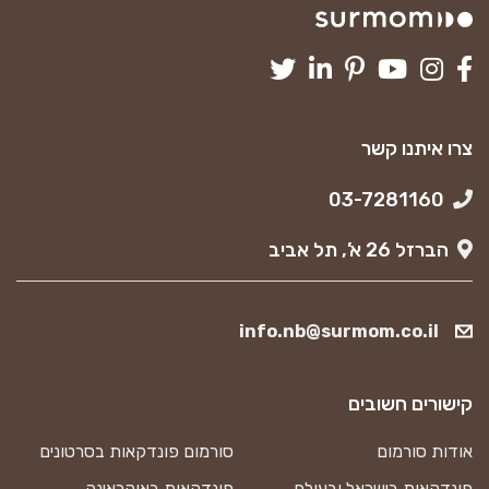
צרו איתנו קשר
03-7281160
הברזל 26 א’, תל אביב
info.nb@surmom.co.il
קישורים חשובים
אודות סורמום
סורמום פונדקאות בסרטונים
פונדקאות בישראל ובעולם
פונדקאות באוקראינה