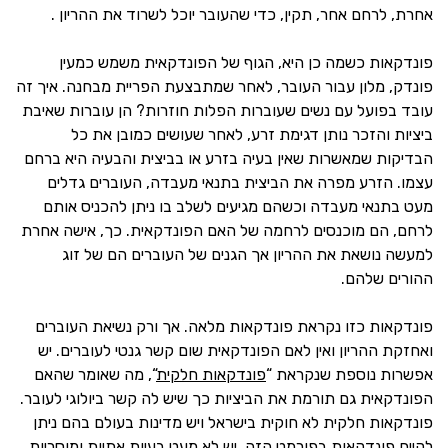
אחרת, לרחם אחר, תקין, כדי שהעובר יוכל לשרוד את ההריון .
פונדקאות כשמה כן היא, הגוף של הפונדקאית משמש כמעין
פונדק, מלון עבור העובר, לאחר שמתבצעת הפריית מבחנה. איך זה
עובד בפועל עם נשים שעוברות הפלות חוזרות? הן עוברות שאיבת
ביציות והזכר נותן דגימת זרע, לאחר שעושים כמובן את כל
הבדיקות שמאשרות שאין בעיה בזרע או בביצית והבעיה היא ברחם
עצמו. הזרע מפרה את הביצית בתנאי מעבדה, העוברים גדלים
מעט בתנאי מעבדה וכשהם מגיעים לשלב בו ניתן להכניס אותם
לרחם, הם מוכנסים לרחמה של האם הפונדקאית. כך, אישה אחרת
למעשה נושאת את ההריון אך הגנים של העוברים הם של זוג
ההורים שלהם.
פונדקאות כזו נקראת פונדקאות מלאה. אך ורק נשיאת העוברים
ואחזקת ההריון ואין לאם הפונדקאית שום קשר גנטי לעוברים. יש
אפשרות נוספת שנקראת “
פונדקאות חלקית
“, מה שאומר שהאם
הפונדקאית גם תורמת את הביציות כך שיש לה קשר ביולוגי לעובר.
פונדקאות חלקית לא חוקית בישראל ויש מדינות בעולם בהם ניתן
לקיים פונדקאות בפורמט הזה. יש לא מעט בעיות אתיות ומוסריות