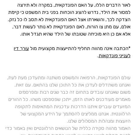
לאור הדברים הללו, על האם הפונדקאית, במקרה ולא תירצה
למסור את הילד, נדרש להציג הוכחות בפני בית המשפט כי קיימת
הצדקה לכך, והשארתו אצל האם הפונדקאית לא תסב לו כל נזק.
אולם, עם מתן צו הורות, לאם הפונדקאית לא נותר לעשות דבר,
אלא אם כן היא מוכיחה שטובתו של הילד שהיא תגדל אותו.
*הכתבה אינה מהווה תחליף להתייעצות מקצועית מול
עורך דין
לענייני פונדקאות
.
עולם הפונדקאות, הרפואה והמשפט משתנה ומתעדכן מעת לעת,
ואנחנו משתדלים לעדכן את כל התוכן שלנו בהתאם. עם זאת,
משום שאנחנו עובדים בתחום זה כבר שנים רבות ומפרסמים
מאמרים מעודכנים לאותו הזמן, ייתכן שפספסנו משהו. כל ההורים
המיועדים עוברים איתנו הדרכות עדכניות המתאימות לתקופה
הרלוונטית. אנחנו ממליצים להסתמך על הידע המקצועי של
היועצות ומנהלות המסלולים שלנו.
האמור מהווה סקירה כללית של הנושאים הרלוונטיים ואין באמור כדי