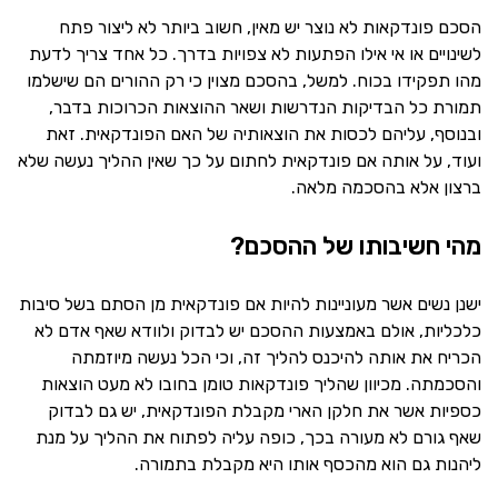
הסכם פונדקאות לא נוצר יש מאין, חשוב ביותר לא ליצור פתח
לשינויים או אי אילו הפתעות לא צפויות בדרך. כל אחד צריך לדעת
מהו תפקידו בכוח. למשל, בהסכם מצוין כי רק ההורים הם שישלמו
תמורת כל הבדיקות הנדרשות ושאר ההוצאות הכרוכות בדבר,
ובנוסף, עליהם לכסות את הוצאותיה של האם הפונדקאית. זאת
ועוד, על אותה אם פונדקאית לחתום על כך שאין ההליך נעשה שלא
ברצון אלא בהסכמה מלאה.
מהי חשיבותו של ההסכם?
ישנן נשים אשר מעוניינות להיות אם פונדקאית מן הסתם בשל סיבות
כלכליות, אולם באמצעות ההסכם יש לבדוק ולוודא שאף אדם לא
הכריח את אותה להיכנס להליך זה, וכי הכל נעשה מיוזמתה
והסכמתה. מכיוון שהליך פונדקאות טומן בחובו לא מעט הוצאות
כספיות אשר את חלקן הארי מקבלת הפונדקאית, יש גם לבדוק
שאף גורם לא מעורה בכך, כופה עליה לפתוח את ההליך על מנת
ליהנות גם הוא מהכסף אותו היא מקבלת בתמורה.