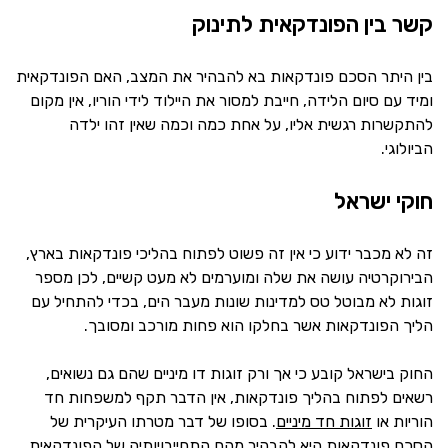
קשר בין הפונדקאית לתינוק
בין היתר הסכם פונדקאות בא להבהיר את המצב, האם הפונדקאית
ומיד עם סיום הלידה, חייבת למסור את היילוד לידי הוריו, אין מקום
להתקשרות רגשית אליו, על אחת כמה וכמה שאין זהו ילדה
הביולוגי.
חוקי ישראל
זה לא מכבר ידוע כי אין זה פשוט לפתוח בהליכי פונדקאות בארץ,
הבירוקרטיה עושה את שלה ומוערמים לא מעט קשיים, לכן מספר
זוגות לא מבוטל טס למדינות שונות מעבר הים, בכדי להתחיל עם
הליך הפונדקאות אשר בחלקו הוא פחות מורכב ומסובך.
החוק בישראל קובע כי אך ורק זוגות דו מיניים שהם גם נשואים,
רשאים לפתוח בהליך פונדקאות, אין הדבר תקף למשפחות חד
הוריות או
זוגות חד מיניים
. בסופו של דבר מטרתו העיקרית של
הסכם פונדקאות היא להבהיר מהם התחייבויותיה של הפונדקאית