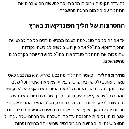
להיעדר תקופות ארוכות מהבית וכך למעשה הם עוברים את
התהליך עם מינימום חריגה מהשגרה.
החסרונות של הליך הפונדקאות בארץ
אז אם זה כל כך טוב, למה בעצם ממליצים רבים כל כך לבצע את
ההליך דווקא בחו”ל? אז כאן חשוב לשים לב לשתי נקודות
שהופכות את התהליך
פונדקאות בחו”ל
למועדף יותר בקרב רבים
מהישראלים.
מהירות ההליך
– כאשר התהליך מתבצע בארץ, הוא מתבצע לאט
מאוד. זאת בגלל שהבירוקרטיה בארץ היא מאוד איטית וכל שלב
אורך זמן. מה גם שהתאמה של האם הפונדקאית אף היא לא נעשית
מהר בגלל שבארץ אין היצע גדול כל כך של נשים פונדקאיות אשר
מבקשות לבצע שירות כזה. הדבר נובע בגלל המצב הסוציו אקונומי
הגבוה יחסית כאן בארץ כאשר אין הרבה נשים שמגיעות למצב כזה
אשר בו הן זקוקות להכנסה עד כדי השכרה של הרחם שלהן. בחו”ל
המצב שונה. הן מבחינת הבירוקרטיה שהיא יותר מהירה ופחות