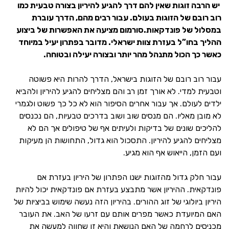
יש הרבה זוגות שאין להם דרך להגיע להיריון בצורה טבעית כמו
רוב רובם של הזוגות בעולם. עבור רבים מהם, הדרך עוברת
במסלול של פונדקאות.סורמום מציעה את האפשרות של ביצוע
ההליך בחו”ל בעזרת צוות ישראלי. מדובר בפתרון יעיל במיוחד
כאשר כך הכול מתנהל מהר יותר ובצורה יעילה ובטוחה.
עבור רוב רובם של הזוגות בישראל, הדרך להרות היא פשוטה
וטבעית למדי. לא אורך זמן רב והם מצליחים להגיע להיריון ולהביא
ילדים לעולם. אך עבור אחרים הסיפור הוא לא כל כך פשוט ולגמרי
לא מובן מאליו. הם מנסים שוב ושוב בדרכים טבעיות, הם נכנסים
להליכים שונים של בדיקות ולעיתים אף של טיפולים אך הם לא
מצליחים להגיע להיריון. התסכול הוא גדול, התחושות הן מעיקות
ועם הזמן, הייאוש אף הוא מגיע.
עבור חלק גדול מהזוגות ישנו הפתרון של היריון בעזרת אם
פונדקאית. ההיריון אשר מתבצע בעזרת אם פונדקאית יכול להיות
היריון ביולוגי של זוג ההורים. בהיריון הזה נעשה שימוש בביציות של
האם המיועדת כאשר מפרים אותם עם זרעו של האב. את העובר
מכניסים לרחמה של האם הנושאת והיא זו שחווה למעשה את