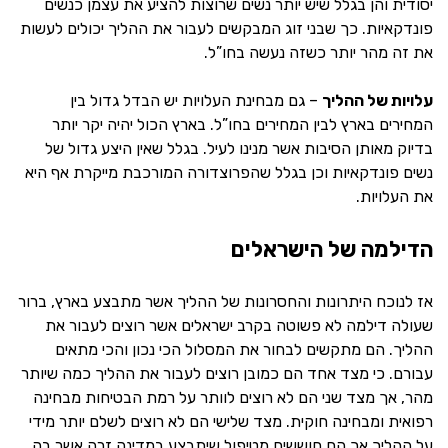
יסודית והן בגלל שיש יותר נשים שרוצות להציע את עצמן כנשים
פונדקאיות. כך שבני זוג המבקשים לעבור את ההליך יכולים לעשות
את זה מהר יותר כשזה נעשה בחו”ל.
עלויות של ההליך
– גם מבחינת העלויות יש הבדל גדול בין
המחירים בארץ לבין המחירים בחו”ל. בארץ הכול יהיה יקר יותר
בדיוק מאותן הסיבות אשר מנינו לעיל. בגלל שאין היצע גדול של
נשים פונדקאיות וכן בגלל שהפרוצדורה המורכבת מייקרת אף היא
את העלויות.
הדילמה של הישראלים
אז לנוכח היתרונות והחסרונות של ההליך אשר מתבצע בארץ, ברור
שעולה דילמה לא פשוטה בקרב ישראלים אשר רוצים לעבור את
ההליך. הם מתקשים לבחור את המסלול הכי נכון והכי מתאים
עבורם. כי מצד אחד הם כמובן רוצים לעבור את ההליך כמה שיותר
מהר, אך מצד שני הם לא רוצים לוותר על רמת הבטיחות מבחינה
רפואית ומבחינה חוקית. מצד שלישי הם לא רוצים לשלם יותר מידי
על ההליך אך הם חוששים מטיפול שיתבצע במדינה זרה אשר בה