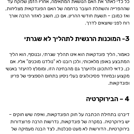
כל כדי לאתר את האם הנושאת המתאימה, אחריו הזמן שלוקח עד
שההפרייה והשתלת העובר ברחמה של האם הפונדקאית מצליחות,
ואז כמובן – תשעת חודשי ההריון. אם כן, חשוב לאזור הרבה אורך
רוח לפני שיוצאים לדרך.
3- המוכנות הרגשית לתהליך לא שגרתי
כאמור, הליך פונדקאות הוא אינו תהליך שגרתי, ובנוסף, הוא הליך
המתבצע באופן מלאכותי, ולכן רובנו לא “נולדנו מוכנים” אליו. אם
כן, כדאי להתכונן ולהיערך גם מהבחינה הזו, ומומלץ להיעזר באנשי
מקצוע ובמיוחד פסיכולוגים בעלי ניסיון בתחום הספציפי של פריון
ופונדקאות.
4 – הבירוקרטיה
דיברנו בתחילת הכתבה על חוק הפונדקאות, ואיפה שיש חוקים –
יש בירוקרטיה. במקרה של פונדקאות, נדרשות הרבה פרוצדורות
בירוקרטיות, הדורשות לא מעט סבלנות, לצד הבנה מעמיקה של