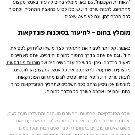
“האותיות הקטנות”. גם כאן, מומלץ בחום להיעזר באנשי מקצוע
מהתחום, לרבות עורכי דין, שיוכלו לסייע בהאצת התהליך, ולחסוך
לכם הרבה זמן, וגם לא מעט עצבים.
מומלץ בחום – להיעזר בסוכנות פונדקאות
כאמור, קל יותר לעבור את התהליך לצד מישהו ש”יחזיק לכם את
היד”, וגם אם אתם בדרך להפוך להורים יחידניים, אתם לא חייבים
לצעוד לבדכם. ניתן וכדאי להיעזר בשירותיה של
סוכנות פונדקאות
מקצועית, שתעמיד לרשותכם את כל אנשי המקצוע הרלוונטיים,
לרבות עורכי דין, רופאי פריון ופסיכולוגים מתחום הפונדקאות.
לגורמים אלו ניסיון נרחב בכל השלבים שתהליך הפונדקאות כרוך
בהם, והם ילוו אתכם לאורך כל הדרך להורות.
עולם הפונדקאות, הרפואה והמשפט משתנה ומתעדכן מעת לעת,
ואנחנו משתדלים לעדכן את כל התוכן שלנו בהתאם. עם זאת,
משום שאנחנו עובדים בתחום זה כבר שנים רבות ומפרסמים