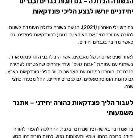
הבשורה הגדולה – גם זוגות גברים וגברים
יחידניים יורשו לבצע הליכי פונדקאות
בחודש יולי האחרון (2021), הגיעה בשורה גדולה העומדת לשנות
לטובה את ולהרחיב את האופציות בנוגע ל
פונדקאות ליחידים
, גם
כאשר מדובר בגברים יחידים.
לאחר שנים ארוכות של מאבקים, אשר הובילו בני הזוג פנקס ארד,
בשיתוף עם עמותת “אבות גאים” ועוד אזרחים שהצטרפו לעתירה
הנרחבת, הוחלט לפתוח את האפשרות של הליכי פונדקאות בארץ,
גם לזוגות הומוסקסואליים וגם לגברים יחידים, החל מבעוד כחצי
שנה.
לעבור הליך פונדקאות כהורה יחידני – אתגר
משמעותי
בין שמדובר באישה ובין שמדובר בגבר, ההחלטה להפוך להורה
יחידני כרוכה בהמון אומץ ותעצומות נפש. להיות הורים זהו מסע