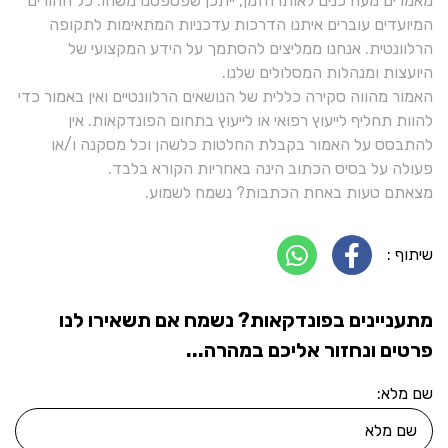
מאמרים מעודכנים לאותו הזמן, ייתכן שפספסנו משהו. כל ההורים
המיועדים עוברים איתנו הדרכות עדכניות המתאימות לתקופה
הרלוונטית. אנחנו ממליצים להסתמך על הידע המקצועי של
היועצות ומנהלות המסלולים שלנו.
האמור מהווה סקירה כללית של הנושאים הרלוונטיים ואין באמור כדי
להוות תחליף לייעוץ רפואי או לייעוץ בתחום הפונדקאות. אין
להתבסס על האמור בקבלת החלטות כלשהן וכל מסקנה ו/או
פעולה על בסיס הכתוב הינה באחריות הקורא בלבד.
מצאתם טעות באחת הכתבות? נשמח לשמוע.
שיתוף :
מתעניינים בפונדקאות? נשמח אם תשאירו לנו
פרטים ונחזור אליכם במהרה...
שם מלא: