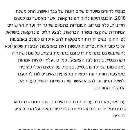
בנוסף להורים מיועדים שהם זוגות של גבר ואישה, החל משנת
2018, הוכנס תיקון לחוק הפונדקאות, אשר מאפשר גם לנשים
יחידניות, ללא בני זוג, העומדות בתנאים שהגדירה ועדת האישורים
המיוחדת שהקצה משרד הבריאות, לבצע הליכי פונדקאות בישראל.
לפי החוק, נשים יחידות המבקשות להביא ילדים לעולם באמצעות
הליכי פונדקאות, צריכות לעשות זאת באמצעות הביציות שלהן (ולא
להשתמש גם בתרומת זרע וגם בתרומת ביצית, על מנת שתהיה
זיקה גנטית ביניהן לבין הצאצא). כמו כן, עליהן להיות אמהות
למקסימום שני ילדים גנטיים. בנוסף, על הנשים הללו להוכיח
באמצעות חוות דעת רפואית מקצועית שאינן יכולות להתעבר
ולשאת הריון, וכן להביא אישור שהן כשירות רגשית לעבור את
התהליך המורכב.
עם זאת, לא דובר על הרחבת התנאים כך שגם זוגות גברים או
גברים יחידים יוכלו להשתמש בהליכי פונדקאות על מנת להפוך
להורים.