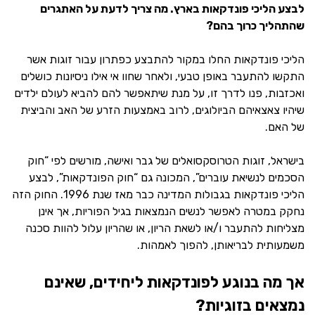
לבצע הליכי פונדקאות בארץ. מה צריך לדעת על האתגרים
שהתהליך כרוך בהם?
הליכי פונדקאות החלו במקור להתבצע כפתרון עבור זוגות אשר
התקשו להתעבר באופן טבעי, ולאחר שחוו אי אילו ניסיונות כושלים
ואכזבות, פנו לדרך זו, על מנת שיתאפשר להם להביא לעולם ילדים
שיהיו צאצאיהם הביולוגים, לרוב באמצעות הזרע של האב והביצית
של האם.
בישראל, זוגות הטרוסקסואלים של גבר ואישה, מורשים לפי “חוק
הסכמים לנשיאת עוברים”, המכונה גם “חוק הפונדקאות”, לבצע
הליכי פונדקאות בגבולות המדינה כבר מאז שנת 1996. החוק הזה
נחקק במטרה לאפשר לנשים הנמצאות בגיל הפוריות, אך אינן
מצליחות להתעבר ו/או לשאת הריון, או שהריון עלול להוות סכנה
משמעותית לבריאותן, להפוך לאמהות.
אך מה בנוגע לפונדקאות ליחידים, שאינם
נמצאים בזוגיות?