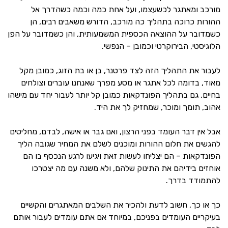
מורכב ומאתגר לכשעצמו, ועל אחת כמה וכמה כשהדרך אל
ההורות כרוכה בתהליך כה מורכב, הדורש משאבים רבים, הן
כשמדובר על ההוצאה הכספית המשמעותית, והן כשמדובר על הפן
הלוגיסטי, הבירוקרטי וכמובן – הנפשי.
לעבור את התהליך הזה לצד פרטנר, בן או בת הזוג, כמובן מקל
מאוד, בדומה לכל אתגר או מסע מפרך שאנחנו עוברים וצולחים
בחיים, גם בתהליך הפונדקאות כמובן קל יותר לעבור יחד עם מישהו
אהוב, תומך ומוכר, שמחזיק לך את היד.
אבל אין דבר העומד בפני הרצון, ואם גבר או אישה, לבדם, מחליטים
להגשים את חלום ההורות ומוכנים לשלם את המחיר שגובה הליך
הפונדקאות – הם יצליחו לעשות זאת ויגיעו לרגע הנכסף בו הם
אוחזים בידיהם את התינוק שלהם, ולא משנה עם מה יצטרכו
להתמודד בדרך.
כך או כך, חשוב לדעת ולהכיר את השלבים המאתגרים והקשיים
בעיקריים העומדים בפניכם, במיוחד אם אתם עומדים לעבור אותם