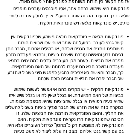
אז מה הקשר בין הורות משותפת לפונדקאות? פשוט מאוד.
פונדקאות היא שימוש ברחם אחר, אליו מוכנסים עוברים מופרים
שלא בדרך טבעית. מה זה אומר בפועל? צריך לחלק את זה לשני
סוגים, יש פונדקאות מלאה ויש פונדקאות חלקית.
פונדקאות מלאה – פונדקאות מלאה משמע שלפונדקאית אין
קשר גנטי לעובר. בפועל זה אומר ששני אלו שרוצים הורות
משותפת נותנים את הגנים שלהם, או במילים אחרות, הגבר נותן
דגימת זרע והאישה עוברת שאיבת ביציות, ובתנאי מעבדה הזרע
מפרה את הביצית. לאחר מכן העוברים גדלים כמה ימים בתנאי
מעבדה ובשלב הבא הם יועברו לרחמה של האם הפונדקאית.
כך, הגבר והאישה לא צריכים להגיע למפגש מיני בשביל שהזרע
של הגבר יפרה את הביצית והגנים כולם שלהם.
פונדקאות חלקית – יש מקרים בהם אי אפשר לעשות שימוש
בביציות של האם המיועדת, או בגלל שאין לה או בגלל שיש איזו
שהיא בעיה רפואית או בגלל שהביציות שהיא מספקת פגומות.
במקרה כזה יש את הזרע של הגבר וצריך ביציות בשביל להשלים
את ההליך, והאם הפונדקאית תורמת את הביציות שלה. זו
הסיבה שהפונדקאות הזו נקראת פונדקאות חלקית, האם
הפונדקאית לא משמשת רק כ”מחסן” לגידול העוברים אלא היא
גם עם קשר גנטי אליהם. מצב זה עלול ליצור לא מעט בעיות