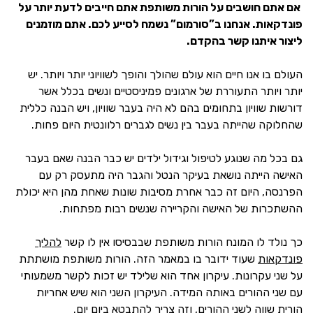
אם אתם חושבים על הורות משותפת אתם חייבים לדעת יותר על
פונדקאות. אנחנו ב”סורמום” נשמח לסייע לכם. אתם מוזמנים
ליצור איתנו קשר בהקדם.
העולם בו אנו חיים הוא עולם שהולך והופך לשוויוני יותר ויותר. יש
יותר ויותר התעוררת של ארגונים פמיניסטיים ונשים בכלל אשר
דורשות שוויון בתחומים בהם לא היה בעבר שוויון, ויש הבנה כללית
שהחלוקה שהייתה בעבר בין נשים לגברים רלוונטית היום פחות.
גם בכל מה שנוגע לטיפול וגידול ילדים יש כבר הבנה שאם בעבר
האישה הייתה נושאת בעיקר הנטל והגבר היה מתעסק רק עם
הפרנסה, היום זה כבר אחרת מסיבות שונות שאחת מהן היא יכולת
ההשתכרות של האישה והקריירה שנשים רבות מפתחות.
כך נולד לו המונח הורות משותפת שבבסיסו אין לו קשר
להליך
פונדקאות
שעוד ידובר בו במאמר הזה. הורות משותפת מושתתת
על שני עקרונות. עיקרון אחד הוא שלילד יש זכות לקשר משמעותי
עם שני ההורים באותה המידה. העיקרון השני הוא שיש אחריות
הורית שווה לשני ההורים, וזה צריך להתבטא ביום יום.