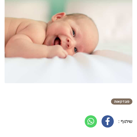
פונדקאות
שיתוף :