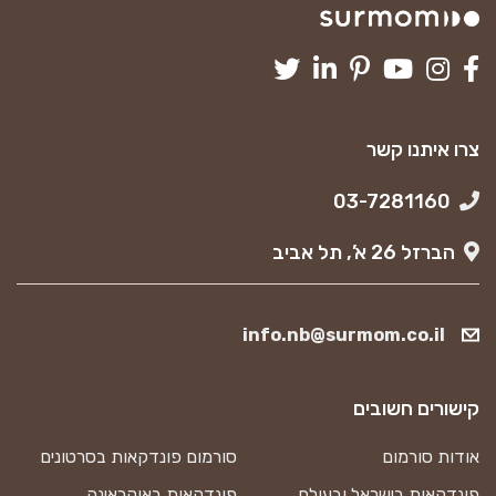
צרו איתנו קשר
03-7281160
הברזל 26 א’, תל אביב
info.nb@surmom.co.il
קישורים חשובים
אודות סורמום
סורמום פונדקאות בסרטונים
פונדקאות בישראל ובעולם
פונדקאות באוקראינה