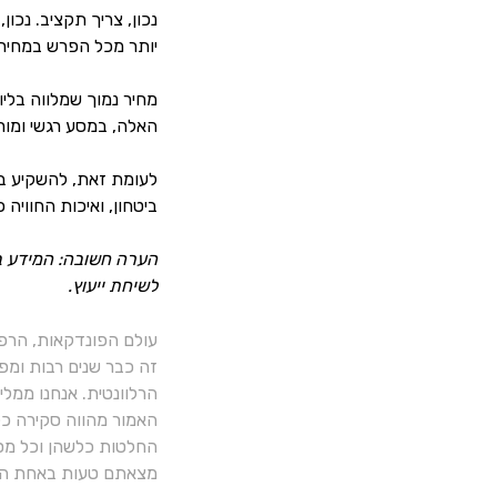
נכון, צריך תקציב. נכו
יותר מכל הפרש במחיר.
מחיר נמוך שמלווה בלי
האלה, במסע רגשי ומורכ
לעומת זאת, להשקיע בל
ביטחון, ואיכות החוויה כ
הערה חשובה: המידע במ
לשיחת ייעוץ.
עולם הפונדקאות, הרפ
זה כבר שנים רבות ומפ
הרלוונטית. אנחנו ממל
האמור מהווה סקירה כלל
החלטות כלשהן וכל מסק
מצאתם טעות באחת הכ