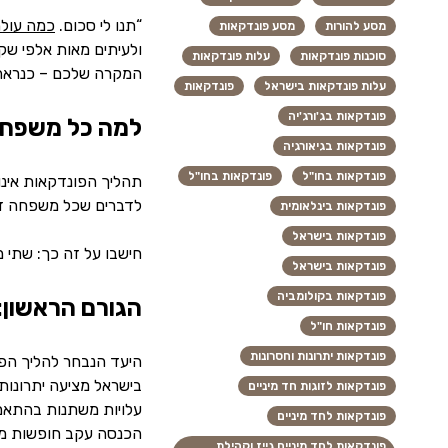
“תנו לי סכום.
כמה עולה
מסע להורות
מסע פונדקאות
ולעיתים מאות אלפי שק
סוכנות פונדקאות
עלות פונדקאות
המקרה שלכם – כנראה ל
עלות פונדקאות בישראל
פונדקאות
פונדקאות בג'ורג'יה
למה כל משפחה
פונדקאות בגיאורגיה
פונדקאות בחו"ל
פונדקאות בחו"ל
תהליך הפונדקאות אינו
לדברים שכל משפחה ז
פונדקאות בינלאומית
פונדקאות בישראל
חישבו על זה כך: שתי 
פונדקאות בישראל
פונדקאות בקולומביה
הגורם הראשון:
פונדקאות חו"ל
פונדקאות יתרונות וחסרונות
היעד הנבחר להליך הפו
בישראל מציעה יתרונות
פונדקאות לזוגות חד מיניים
עלויות משתנות בהתאם 
פונדקאות לחד מיניים
הכנסה עקב חופשות מה
פונדקאות לחד מיניים גייז וקהילת