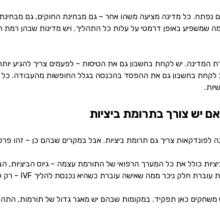
ם נפתח. כל מדינה מציעה משהו אחר – גם מבחינת החוקים, גם מבחינת 
מה שמשפיע באופן דרמטי על עלות כל התהליך. ויש מדינות שבהן רמת 
ת המדינה. יש לקחת בחשבון גם את הטיסות – לפעמים צריך להגיע יות
 לקחת בחשבון גם את ההפסד בהכנסה בגלל החופשות מהעבודה. כל אל
יות.
אם יש צורך בתרומת ביציות
נה לפונדקאות צריך גם תרומת ביציות. אבל במקרים שבהם כן – זהו פר
יות כולל את כל המערך הרפואי של התורמת עצמה – גיוס הביציות, הבד
כר ממה שאישה עוברת כשהיא נכנסת להליך IVF – רק שבמקרה הזה היא עושה את זה עבור מישהו אחר.
 משחקים כאן תפקיד. במקומות שבהם יש מאגר גדול של תורמות, התהליך 