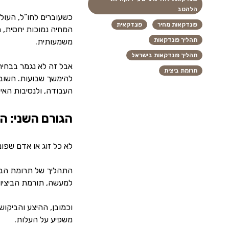
הלהטב
כשעוברים לחו”ל, העול
פונדקאות מחיר
פונדקאית
המחיה נמוכות יחסית, 
תהליך פונדקאות
משמעותית.
תהליך פונדקאות בישראל
אבל זה לא נגמר בבחיר
תרומת ביצית
להימשך שבועות. חשוב
העבודה, ולנסיבות האיש
הגורם השני: ה
לא כל זוג או אדם שפו
התהליך של תרומת הביצ
למעשה, תורמת הביציות עוברת חלק ני
וכמובן, ההיצע והביקוש
משפיע על העלות.