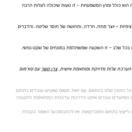
מה הוא כולל ומהן המשמעויות – זו טעות שיכולה לעלות הרבה
ציפיות – יוצר מתח, חרדה, ותחושה של חוסר שליטה. והדברים
צדכם בכל שלב – זו השקעה שמשתלמת במונחים של שקט נפשי,
ת הערכת עלות מדויקת ומותאמת אישית,
צרו קשר
עם סורמום
ל התוכן שלנו בהתאם. עם זאת, משום שאנחנו עובדים בתחום
ם המיועדים עוברים איתנו הדרכות עדכניות המתאימות לתקופה
 או לייעוץ בתחום הפונדקאות. אין להתבסס על האמור בקבלת