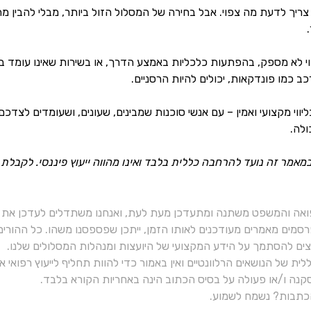
ן, צריך לדעת מה צפוי. אבל בחירה של המסלול הזול ביותר, מבלי להבין 
ווי לא מספק, בהפתעות כלכליות באמצע הדרך, או בשירות שאינו עומד ב
ב כמו פונדקאות, יכולים להיות הרסניים.
יווי מקצועי ואמין – עם אנשי סוכנות שמבינים, שעונים, ושעומדים ל
ולה.
אמר זה נועד להרחבה כללית בלבד ואינו מהווה ייעוץ פיננסי. לקבל
ואה והמשפט משתנה ומתעדכן מעת לעת, ואנחנו משתדלים לעדכן את כ
רסמים מאמרים מעודכנים לאותו הזמן, ייתכן שפספסנו משהו. כל ההורי
יצים להסתמך על הידע המקצועי של היועצות ומנהלות המסלולים שלנו.
ית של הנושאים הרלוונטיים ואין באמור כדי להוות תחליף לייעוץ רפואי
נה ו/או פעולה על בסיס הכתוב הינה באחריות הקורא בלבד.
תבות? נשמח לשמוע.