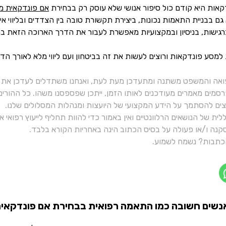
קאות היא קודם כול סיפור אנושי שלא עוסק רק בבחירת
אם פונדקאית מ
גם בבניית התאמות נכונות, ביצירת תקשורת טובה בין הצדדים ובליווי איש
רגישות, בניסיון ובמקצועיות מאפשרת לעבור את הדרך הארוכה הזאת בת
מסע פונדקאות ורוצים לעשות את זה בביטחון ועם ליווי מלא לאורך הד
ואה והמשפט משתנה ומתעדכן מעת לעת, ואנחנו משתדלים לעדכן את כ
רסמים מאמרים מעודכנים לאותו הזמן, ייתכן שפספסנו משהו. כל ההורי
יצים להסתמך על הידע המקצועי של היועצות ומנהלות המסלולים שלנו.
ית של הנושאים הרלוונטיים ואין באמור כדי להוות תחליף לייעוץ רפואי
נה ו/או פעולה על בסיס הכתוב הינה באחריות הקורא בלבד.
תבות? נשמח לשמוע.
נשים חשובה כמו התאמה רפואית בבחירת אם פונדקאי