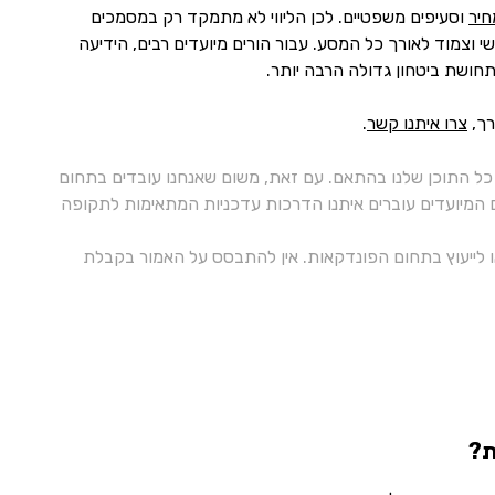
חיר
וסעיפים משפטיים. לכן הליווי לא מתמקד רק במסמכים
י וצמוד לאורך כל המסע. עבור הורים מיועדים רבים, הידיעה
חושת ביטחון גדולה הרבה יותר.
רך,
צרו איתנו קשר
.
ל התוכן שלנו בהתאם. עם זאת, משום שאנחנו עובדים בתחום
ם המיועדים עוברים איתנו הדרכות עדכניות המתאימות לתקופה
 או לייעוץ בתחום הפונדקאות. אין להתבסס על האמור בקבלת
ת?