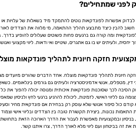
 לפני שמתחילים?
לבדוק אפשרות לפונדקאות נוטים להתמקד מיד בשאלות של עלויות או ז
 חשוב להבין כיצד מתבצע תהליך ההתאמה, מי מלווה את הצדדים לאורך 
ונדקאית ומה קורה גם ברגעים פחות פשוטים שעלולים להופיע בדרך. בנו
יחסית, ולעיתים יש בו גם אתגרים, שינויים ואי ודאות. ליווי מקצועי וא
צועית חזקה חיונית לתהליך פונדקאות מוצל
קה חיונית לתהליך פונדקאות מוצלח. אחד הדברים שהורים מיועדים מג
 דין, מטפלים, אנשי אדמיניסטרציה ולעיתים גם גורמים בינלאומיים. כשא
וק הסיבה לכך שסוכנות פונדקאות איכותית ומנוסה יכולה להפוך את כל ה
מה גם לליווי האישי, לזמינות, ליכולת להרגיע ברגעי לחץ ולניסיון שמ
 קודם כול סיפור אנושי שלא עוסק רק בבחירת אם פונדקאית מחיר וסעיפ
ת התאמות נכונות, ביצירת תקשורת טובה בין הצדדים ובליווי אישי וצמוד 
 בניסיון ובמקצועיות מאפשרת לעבור את הדרך הארוכה הזאת בתחושת 
 את זה בביטחון ועם ליווי מלא לאורך הדרך, צרו איתנו קשר.