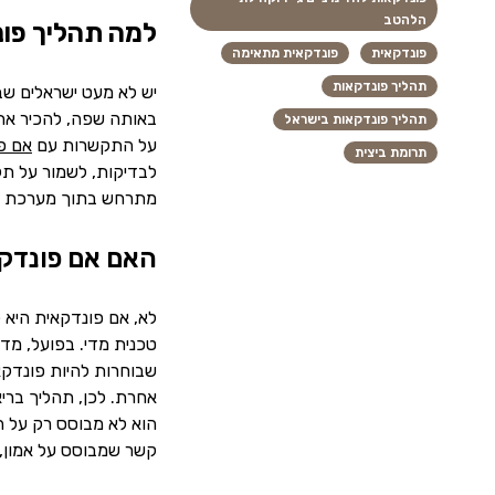
הלהטב
למה תהליך פו
פונדקאית
פונדקאית מתאימה
תהליך פונדקאות
יש לא מעט ישראלים שב
באותה שפה, להכיר את 
תהליך פונדקאות בישראל
על התקשרות עם
אם פ
תרומת ביצית
לבדיקות, לשמור על תק
מתרחש בתוך מערכת מוכ
האם אם פונדקא
לא, אם פונדקאית היא 
טכנית מדי. בפועל, מד
שבוחרות להיות פונדקא
אחרת. לכן, תהליך בריא
הוא לא מבוסס רק על ה
קשר שמבוסס על אמון, 