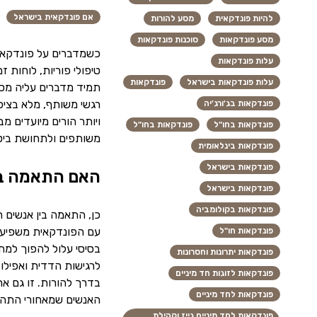
אם פונדקאית בישראל
להיות פונדקאית
מסע להורות
מסע פונדקאות
סוכנות פונדקאות
כשמדברים על פונדקאות
עלות פונדקאות
טיפולי פוריות, לוחות 
עלות פונדקאות בישראל
פונדקאות
תמיד מדברים עליה מספ
רגשי משותף, מלא בציפ
פונדקאות בג'ורג'יה
ויותר הורים מיועדים מ
פונדקאות בחו"ל
פונדקאות בחו"ל
משותפים ולתחושת ביטח
פונדקאות בינלאומית
פונדקאות בישראל
האם התאמה בי
פונדקאות בישראל
פונדקאות בקולומביה
כן, התאמה בין אנשים
עם הפונדקאית משפיע ע
פונדקאות חו"ל
בסיסי עלול להפוך למתו
פונדקאות יתרונות וחסרונות
לרגישות הדדית ואפילו
פונדקאות לזוגות חד מיניים
בדרך להורות. זו גם אח
פונדקאות לחד מיניים
האנשים שמאחורי התהלי
פונדקאות לחד מיניים גייז וקהילת