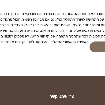
 חשובה לא פחות מהתאמה רפואית בבחירת אם פונדקאית. אחד הדברים 
ל התחושה לאורך התהליך כולו. גם אם מבחינה רפואית הכול מתקדם בצו
ח ומורכב יותר רגשית. לעומת זאת, כשיש חיבור נכון בין הצדדים, כל 
 לרגעים מרגשים שלא תמיד ציפו להם מראש. יש הורים מיועדים שמתאר
ת הסיבות לכך שתהליך התאמה איכותי הוא קריטי. לא מספיק למצוא מישהי
האנשים שמאחורי התהליך, מה חשוב להם, איך הם מדמיינים את הקשר ומה יכול לגרום לכל הצדדים להרגיש בטוחים ונינוחים.
צרו איתנו קשר