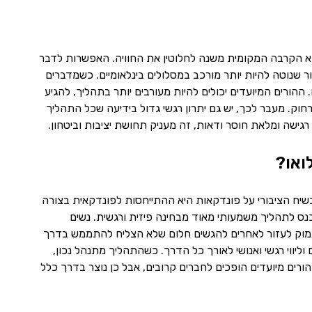
א הקרבה המקומית משנה לחלוטין את החוויה. האפשרות לדבר
 שנוטה להיות יותר מורכב במסלולים בינלאומיים. כשמדברים
 ההורים המיועדים יכולים להיות מעורבים יותר בתהליך, להגיע
וק. מעבר לכך, יש גם יתרון רגשי גדול בידיעה שכל התהליך
ישה ומלאת חוסר ודאות, זה מעניק תחושת יציבות וביטחון.
ואו?
שיח הציבורי על פונדקאות היא ההתייחסות לפונדקאית בצורה
ס לתהליך משמעותי מאוד מבחינה פיזית ורגשית. נשים
ן עמוק לעזור לאחרים להגשים חלום שלא הצליח להתממש בדרך
ליווי רגשי ואנושי לאורך כל הדרך. כשהתהליך מתנהל נכון,
ים מיועדים הופכים לחברים קרובים, אבל כן נוצר בדרך כלל