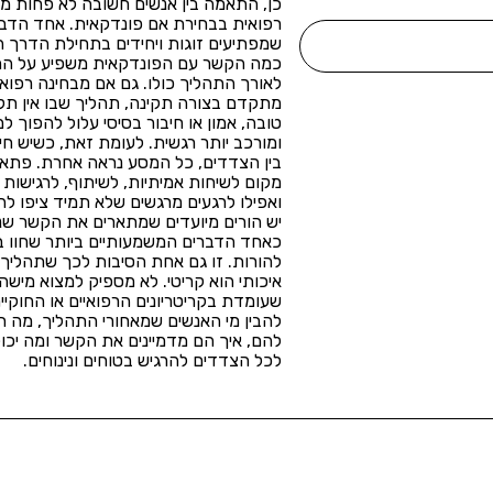
כן, התאמה בין אנשים חשובה לא פחות 
רפואית בבחירת אם פונדקאית. אחד הדב
שמפתיעים זוגות ויחידים בתחילת הדרך ה
כמה הקשר עם הפונדקאית משפיע על ה
לאורך התהליך כולו. גם אם מבחינה רפוא
מתקדם בצורה תקינה, תהליך שבו אין ת
טובה, אמון או חיבור בסיסי עלול להפוך ל
ומורכב יותר רגשית. לעומת זאת, כשיש חיב
בין הצדדים, כל המסע נראה אחרת. פתאו
מקום לשיחות אמיתיות, לשיתוף, לרגישות
ואפילו לרגעים מרגשים שלא תמיד ציפו ל
יש הורים מיועדים שמתארים את הקשר שנ
כאחד הדברים המשמעותיים ביותר שחוו 
להורות. זו גם אחת הסיבות לכך שתהלי
איכותי הוא קריטי. לא מספיק למצוא מישהי
שעומדת בקריטריונים הרפואיים או החוקיים
להבין מי האנשים שמאחורי התהליך, מה ח
להם, איך הם מדמיינים את הקשר ומה יכול
לכל הצדדים להרגיש בטוחים ונינוחים.