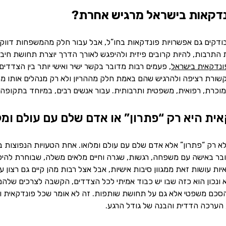
נדקאות בישראל מרגיש אחרת?
ודקים גם אפשרויות פונדקאות בחו”ל, אבל עבור חלק מהמשפחות דווק
התרבות, להיות קרובים פיזית ולהיפגש לאורך הדרך יוצרת תחושת חיבור
ונדקאית בישראל
, פעמים רבות מדובר בקשר ישיר ואישי יותר בין הצדדים.
שורת רציפה ולהרגיש שהם באמת חלק מההריון ולא רק מנהלים אותו מרח
רת, רפואית, משפטית ותרבותית. עבור אנשים רבים, במיוחד בתקופה רג
ית היא רק “פתרון” או אדם שלם עם עולם ומל
לא רק “פתרון” אלא אדם שלם עם עולם ומלואו. אחת הטעויות הנפוצות ב
ובר באישה עם משפחה, רגשות, שגרה וחיים מלאים משלה, שבוחרת להיכנ
יות עושות זאת ממגוון סיבות אישיות, אבל אצל רבות מהן קיים גם רצו
 ונכון הוא כזה שבו יש כבוד אמיתי לכל הצדדים, הקשבה לצרכים שלהם ו
סכם משפטי אלא גם על תחושת שותפות. זה לא אומר שכל פונדקאית והור
הערכה הדדית והבנה של גודל הרגע.