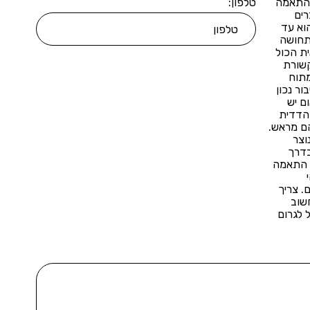
מהתאמה
טלפון:
רים
וא עד
תחושה
ית הכול
קשורת
מתוח
ור נכון
ם יש
 הדדית
הם מראש.
וצר
בדרך
ך התאמה
. צריך
שוב
 לגרום