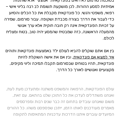
בסוכנות סורמום לא רואים בפונדקאיות “אמצעי” אלא שותפות
אמיתיות למסע ההורות. לכן מושקעת תשומת לב רבה בליווי אישי –
רפואי, משפטי ורגשי. כל פונדקאית מקבלת את כל הכלים והסיוע
כדי לעבור את הדרך בצורה מכבדת ושקופה. עבור סורמום, שמירה
על זכויות הפונדקאית אינה רק חובה חוקית אלא ערך אנושי
מהמעלה הראשונה, כזה שמבטיח שהמסע יהיה טוב, בטוח ומצליח
לכולם.
בין אם אתם שוקלים להביא לעולם ילד באמצעות פונדקאות ותוהים
איך למצוא אם פונדקאית
, ובין אם את אישה השוקלת להיות
פונדקאית, תהיו בטוחים שבסורמום תקבלו תמיכה וליווי מקיפים,
מקצועיים ואנושיים לאורך כל הדרך.
עולם הפונדקאות, הרפואה והמשפט משתנה ומתעדכן מעת לעת,
ואנחנו משתדלים לעדכן את כל התוכן שלנו בהתאם. עם זאת,
משום שאנחנו עובדים בתחום זה כבר שנים רבות ומפרסמים
מאמרים מעודכנים לאותו הזמן, ייתכן שפספסנו משהו. כל ההורים
המיועדים עוברים איתנו הדרכות עדכניות המתאימות לתקופה