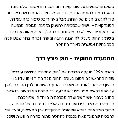
כשאנחנו שומעים על פונדקאות, המחשבה הראשונה שלנו פונה
כמעט תמיד להורים המיועדים – זוג או יחיד שהמתינו שנים ארוכות
כדי להגשים חלום של הורות. אבל מאחורי כל סיפור כזה עומדת
הפונדקאית – אישה שמסכימה להעניק מזמנה, מגופה ומנפשה
עבור אחרים. היא לא רק משתתפת בתהליך, אלא מהווה את ליבו.
בישראל החוק מעניק לה הגנה רחבה ומערך זכויות ברור שמגן עליה
מכל בחינה אפשרית לאורך התהליך.
המסגרת החוקית – חוק פורץ דרך
בשנת 1996 חוקקה הכנסת את “חוק הסכמים לנשיאת עוברים”,
שהיה מהראשונים מסוגו בעולם. החוק נולד מתוך איזון עדין בין
הרצון לאפשר להורים המיועדים להפוך למשפחה לבין ההכרח להגן
על הפונדקאית מפני ניצול או פגיעה. כל הסכם פונדקאות בישראל
מחויב לעבור אישור של ועדה ממלכתית מיוחדת, שמורכבת
מרופאים, אנשי משפט ועובדים סוציאליים. תפקידה של הוועדה
כפול: מצד אחד לוודא שההורים המיועדים אכן מתאימים, ומצד שני
להבטיח שהפונדקאית נכנסת לתהליך מתוך בחירה חופשית ושכל