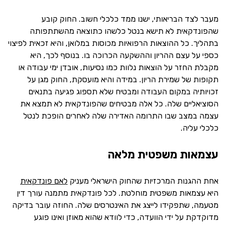
מעבר לצד הבריאותי, ישנו ממד כלכלי חשוב. החוק קובע
שהפונדקאית לא תישא בנטל כלשהו כתוצאה מהשתתפותה
בתהליך. כל ההוצאות הרפואיות מכוסות במלואן, והיא זכאית לפיצוי
כספי על עצם ההריון וההשקעה הכרוכה בו. בנוסף לכך, היא
מקבלת החזר על הוצאות נלוות כמו נסיעות, אובדן ימי עבודה או
תקופות של שמירת הריון. במידה והיא מועסקת, החוק מגן על
זכויותיה במקום העבודה ומבטיח שלא תספוג פגיעה בתנאים
הסוציאליים שלה. כל אלה מבטיחים שהפונדקאית לא תמצא את
עצמה במצב שבו התרומה האדירה שלה לאחרים הופכת לנטל
כלכלי עליה.
עצמאות משפטית מלאה
אחת ההגנות המרכזיות שהחוק הישראלי מעניק
לאם פונדקאית
היא עצמאות משפטית מוחלטת. לכל פונדקאית מתמנה עורך דין
מטעמה, שתפקידו לייצג את האינטרסים שלה. החוזה עובר בדיקה
מדוקדקת על ידי הוועדה, כדי לוודא שהוא מאוזן ואינו פוגע