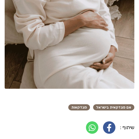
אם פונדקאית בישראל
פונדקאות
שיתוף :