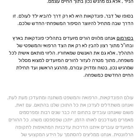
הנייר”, אלא גם מרגיש נכון בתוך החיים עצמם.
בסופו של דבר, פונדקאות היא לא רק דרך להביא ילד לעולם. זו
הדרך שבה מתחיל להיווצר הסיפור המשפחתי החדש שלכם.
בסורמום
אנחנו מלווים הורים מיועדים בתהליכי פונדקאות בארץ
ובחו”ל מתוך רצון להבין לא רק את הצד הרפואי והמשפטי של
התהליך, אלא גם את האנשים שמאחוריו. הליווי מותאם אישית לכל
משפחה, מתוך מטרה לעזור להורים המיועדים למצוא מסלול
שמרגיש נכון, בטוח ומדויק עבורם, מהרגע הראשון ועד תחילת
החיים החדשים כמשפחה.
עולם הפונדקאות, הרפואה והמשפט משתנה ומתעדכן מעת לעת,
ואנחנו משתדלים לעדכן את כל התוכן שלנו בהתאם. עם זאת,
משום שאנחנו עובדים בתחום זה כבר שנים רבות ומפרסמים
מאמרים מעודכנים לאותו הזמן, ייתכן שפספסנו משהו. כל ההורים
המיועדים עוברים איתנו הדרכות עדכניות המתאימות לתקופה
הרלוונטית. אנחנו ממליצים להסתמך על הידע המקצועי של