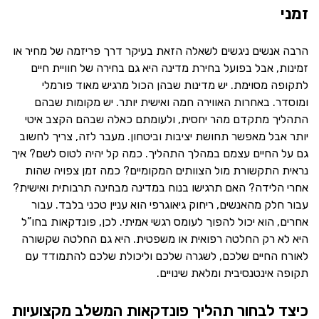
זמני
הרבה אנשים ניגשים לשאלה הזאת בעיקר דרך פריזמה של מחיר או
זמינות, אבל בפועל בחירת מדינה היא גם בחירה של חוויית חיים
לתקופה מסוימת. יש מדינות שבהן הכול מרגיש מאוד פורמלי
ומוסדר. באחרות האווירה חמה ואישית יותר. יש מקומות שבהם
התהליך מתקדם מהר יחסית, ולעומתם כאלה שבהם הקצב איטי
יותר אבל מאפשר תחושת יציבות וביטחון. מעבר לזה, צריך לחשוב
גם על החיים עצמם במהלך התהליך. כמה קל יהיה לטוס לשם? איך
נראית התקשורת מול הצוותים המקומיים? כמה זמן צפויה שהות
אחרי הלידה? האם תרגישו בנוח במדינה מבחינה תרבותית ואישית?
עבור חלק מהאנשים, ריחוק גיאוגרפי הוא עניין טכני בלבד. עבור
אחרים, הוא יכול להפוך לעומס רגשי אמיתי. לכן, פונדקאות בחו”ל
היא לא רק החלטה רפואית או משפטית. היא גם החלטה שקשורה
לאורח החיים שלכם, לשגרה שלכם וליכולת שלכם להתמודד עם
תקופה אינטנסיבית ומלאת שינויים.
כיצד לבחור תהליך פונדקאות המשלב מקצועיות