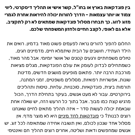
בין פונדקאות בארץ או בחו”ל, קשר אישי או תהליך דיסקרטי, ליווי
צמוד או יותר עצמאות – הדרך להורות יכולה להיראות אחרת לגמרי
מזוג לזוג. כך תבחרו מסלול פונדקאות שמתאים לא רק לתקציב,
אלא גם לאופי, לקצב החיים ולחזון המשפחתי שלכם.
החלום להפוך להורים נראה לפעמים פשוט מאוד בדמיון. רואים את
הילד העתידי, חושבים על הבית שיתמלא חיים, מדמיינים חגים,
טיולים משפחתיים ורגעים קטנים של אושר יומיומי. אבל מהר מאוד,
כשמתחילים לבדוק לעומק את עולם הפונדקאות, מגלים מציאות
מורכבת הרבה יותר. פתאום מופיעים מושגים חדשים, מדינות
שונות, אפשרויות רפואיות, מסלולים משפטיים, זמני המתנה,
תורמות ביצית, פונדקאיות, סוכנויות, עלויות, טיסות ותהליכים
בירוקרטיים. עבור לא מעט אנשים, בעיקר בתחילת הדרך, הכול
מרגיש קצת כמו מבוך. אבל בתוך כל הרעש הזה, יש שאלה אחת
שבאמת יכולה לעשות סדר – איזה תהליך מתאים לחיים שאנחנו
רוצים לבנות? כי
פונדקאות לחד מיניים
היא לא מוצר מדף. אין
מסלול אחד שנכון לכולם, ואין תשובה אחידה שמתאימה לכל זוג. יש
אנשים שמחפשים ודאות ושליטה, אחרים רוצים תהליך חם ואינטימי