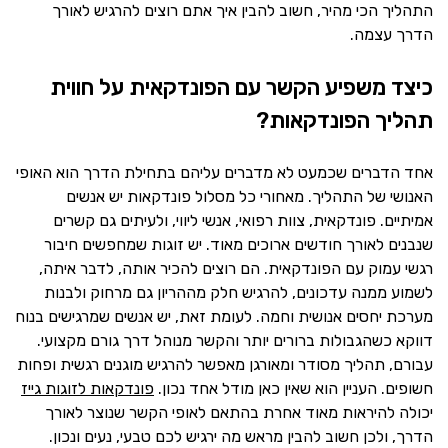
התהליך הכי מהיר, חשוב להבין איך אתם רוצים להרגיש לאורך
הדרך עצמה.
כיצד משפיע הקשר עם הפונדקאית על חווית
תהליך הפונדקאות?
אחד הדברים שכמעט לא מדברים עליהם בתחילת הדרך הוא האופי
האנושי של התהליך. מאחורי כל מסלול פונדקאות יש אנשים
אמיתיים. פונדקאית, צוות רפואי, אנשי ליווי, ולעיתים גם קשרים
שנבנים לאורך חודשים ארוכים מאוד. יש זוגות שמחפשים חיבור
רגשי עמוק עם הפונדקאית. הם רוצים להכיר אותה, לדבר איתה,
לשמוע ממנה עדכונים, להרגיש חלק מההריון גם מרחוק ולבנות
מערכת יחסים אנושית וחמה. לעומת זאת, יש אנשים שמרגישים בנוח
דווקא כשהגבולות ברורים יותר והקשר מנוהל דרך גורם מקצועי.
עבורם, תהליך מסודר ומאורגן מאפשר להרגיש מוגנים רגשית ופחות
חשופים. העניין הוא שאין כאן מודל אחד נכון.
פונדקאות לזוגות גייז
יכולה להיראות מאוד אחרת בהתאם לאופי הקשר שנוצר לאורך
הדרך, ולכן חשוב להבין מראש מה ירגיש לכם טבעי, נעים ונכון.