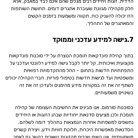
הדדית. זוגות ויחידים רבים מגלים שהם אינם לבד במאבק, אלא
חלק מקהילה מגוונת שעוברת אתגרים דומים. תחושת השותפות
הזו יכולה להעניק כוח, תקווה ומשמעות בזמנים הקשים
והמאתגרים של התהליך.
7.גישה למידע עדכני וממוקד
בתוך קהילת פונדקאות תומכת הנוצרת על ידי סוכנות פונדקאות
מקצועית ואיכותית, קל יותר לקבל גישה למידע רלוונטי ועדכני על
התפתחויות חדשות בתחום – החל מהתקדמויות רפואיות
ומשפטיות ועד לגישות חדשות בטיפולי פוריות. חברי הקהילה יכולים
לשתף זה את זה במקורות מידע מהימנים ולעדכן זה את זה
בשינויים משמעותיים.
בסוכנות סורמום, אנו מבינים את החשיבות העצומה של קהילה
תומכת ולכן מציעים סדנאות ייחודיות שבהן הזוגות או היחידים
נחשפים למשפחות אחרות הנמצאות בתהליך דומה לשלהם.
הסדנאות מאפשרות היכרות, חלוקת חוויות וידע, ויצירת קשרים
משמעותיים. אנו רואים שרבים מהזוגות נשארים בקשר גם לאחר