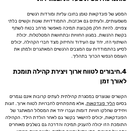
המסע של פונדקאות טומן בחובו עליות ומורדות רגשיים
משמעותיים, ולעיתים גם אכזבות, התמודדויות שונות וקשיים בלתי
צפויים. להיות חלק מקבוצת תמיכה מאפשר מרחב בטוח לשתף
בקשת הרגשות, במגוון החוויות ובתחושות המטלטלות. יכולת
השיתוף הזו, יחד עם העידוד והחיזוק מצד חברי הקהילה, יכולים
לסייע בהתמודדות עם המצבים הרגשיים המאתגרים ולמתן את
העומס הנפשי הכרוך בתהליך.
4.חיבורים לטווח ארוך ויצירת קהילה תומכת
לאורך זמן
הקשרים שנוצרים במסגרת קהילתית לעתים קרובות אינם נגמרים
בסיום
הליך פונדקאות
, אלא מתפתחים לחברויות לטווח ארוך. זוגות
ויחידים שחלקו חוויות דומות ועברו יחד את המסלול המאתגר של
הפונדקאות, יכולים להישאר בקשר גם לאחר הולדת הילד. הקהילה
התומכת הזו יכולה להעניק תמיכה והדרכה גם בשלבים מאוחרים