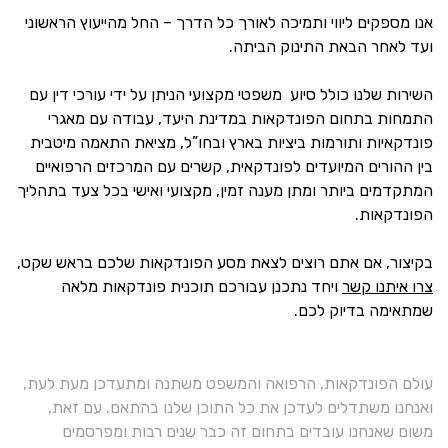
אנו מספקים ליווי ותמיכה לאורך כל הדרך – החל מהייעוץ הראשוני
ועד לאחר הבאת התינוק הביתה.
השירות שלנו כולל סיוע משפטי מקצועי הניתן על ידי עורכי דין עם
התמחות בתחום הפונדקאות במדינת היעד, עבודה עם מאגרי
פונדקאיות ותורמות ביציות בארץ ובחו”ל, מציאת התאמה מיטבית
בין ההורים המיועדים לפונדקאית, קשרים עם המרכזים הרפואיים
המתקדמים ביותר ומתן מענה זמין, מקצועי ואישי בכל צעד בתהליך
הפונדקאות.
בקיצור, אם אתם רוצים לצאת מסע הפונדקאות שלכם בראש שקט,
צרו איתנו קשר
ויחד נתכנן עבורכם תוכנית פונדקאות מלאה
שמתאימה בדיוק לכם.
עולם הפונדקאות, הרפואה והמשפט משתנה ומתעדכן מעת לעת,
ואנחנו משתדלים לעדכן את כל התוכן שלנו בהתאם. עם זאת,
משום שאנחנו עובדים בתחום זה כבר שנים רבות ומפרסמים