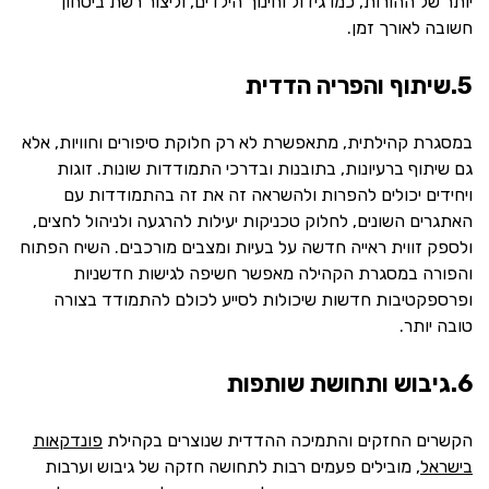
יותר של ההורות, כמו גידול וחינוך הילדים, וליצור רשת ביטחון
חשובה לאורך זמן.
5.שיתוף והפריה הדדית
במסגרת קהילתית, מתאפשרת לא רק חלוקת סיפורים וחוויות, אלא
גם שיתוף ברעיונות, בתובנות ובדרכי התמודדות שונות. זוגות
ויחידים יכולים להפרות ולהשראה זה את זה בהתמודדות עם
האתגרים השונים, לחלוק טכניקות יעילות להרגעה ולניהול לחצים,
ולספק זווית ראייה חדשה על בעיות ומצבים מורכבים. השיח הפתוח
והפורה במסגרת הקהילה מאפשר חשיפה לגישות חדשניות
ופרספקטיבות חדשות שיכולות לסייע לכולם להתמודד בצורה
טובה יותר.
6.גיבוש ותחושת שותפות
הקשרים החזקים והתמיכה ההדדית שנוצרים בקהילת
פונדקאות
בישראל
, מובילים פעמים רבות לתחושה חזקה של גיבוש וערבות