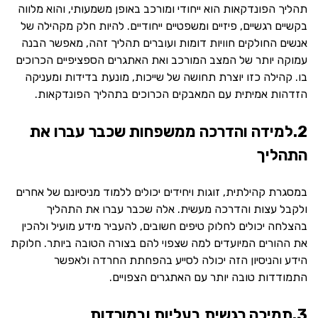
תהליך הפונדקאות הוא ייחודי ומורכב באופן משמעותי, והוא מלווה
בקשיים רגשיים, פיזיים ומשפטיים ייחודיים. להיות חלק מקהילה של
אנשים החולקים חוויות דומות ועוברים תהליך זהה, מאפשר הבנה
עמוקה יותר של המצב המורכב ואת האתגרים הספציפיים הכרוכים
בו. קהילה כזו יוצרת תחושה של שייכות, מונעת בדידות ומעניקה
הזדהות אמיתית עם המאבקים הכרוכים בתהליך הפונדקאות.
2.למידה והדרכה ממשפחות שכבר עברו את
התהליך
במסגרת קהילתית, זוגות ויחידים יכולים ללמוד מניסיונם של אחרים
ולקבל עצות והדרכה מעשית. אלה שכבר עברו את התהליך
בהצלחה יכולים לחלוק טיפים חשובים, להעביר מידע מועיל ולהכין
את ההורים המיועדים למה שצפוי להם בצורה הטובה ביותר. חלוקת
הידע והניסיון הזה יכולה לסייע בהפחתת החרדה ולאפשר
התמודדות טובה יותר עם האתגרים הצפויים.
3.תמיכה רגשית בעליות ובמורדות