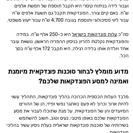
ועבור לידה בניתוח קיסרי היא תקבל תוספת של חמשת אלפים
ש”ח. באם קיים צורך, הפונדקאית תקבל גם תשעת אלפים ש”ח
עבור ליווי פסיכולוגי ותוספת בגובה 4,700 ש”ח עבור ייעוץ משפטי.
סה”כ
עלות פונדקאות בישראל
היא כ-250 אלף ש”ח. במידה
והפונדקאית נקלטת להריון בניסיון ההפריה הראשון, נושאת עובר
אחד ויולדת אותו בלידה רגילה, היא תקבל 172 אלף ש”ח בסך
הכל.
מדוע מומלץ לבחור סוכנות פונדקאית מיומנת
ואמינה למסע הפונדקאות שלכם?
מלבד העלות הכספית הכרוכה בהליך פונדקאות, התהליך עשוי
להיות ארוך וכרוך לא פעם באתגר נפשי ופיזי, הן של ההורים
המיועדים והן של הפונדקאית. על מנת שתוכלו לעבור את מסע
הפונדקאות שלכם באופן מיטבי, נעים וטוב, חשוב להשתמש
בשירותיה של סוכנות פונדקאות ישראלית בעלת ניסיון עשיר בהליכי
פונדקאות.