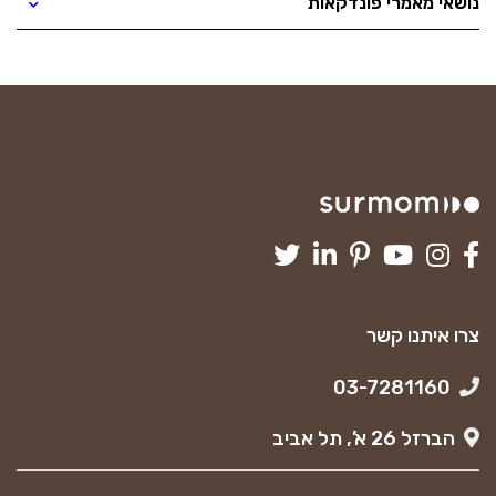
נושאי מאמרי פונדקאות
צרו איתנו קשר
03-7281160
הברזל 26 א’, תל אביב