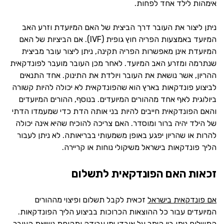
אימהות לילד אחד לפחות.
ניתן ליצור את העובר דרך הביצית של האם המיועדת וזרע האב
המיועד באמצעות הפריה חוץ גופית (IVF). אם הביציות של האם
המיועדת אינן מאפשרות הפריה תקינה, ניתן ליצור עובר מביצית
שנתרמה ומזרע האב המיועד. לאחר מכן העובר מועבר לפונדקאית
ההריון, אשר נושאת את העובר ויולדת את התינוק. אחד התנאים
לביצוע פונדקאות בארץ הוא שהפונדקאית לא יכולה להיות קשורה
ביולוגית לאף אחד מההורים המיועדים. בנוסף, ההורים המיועדים
והאם הפונדקאית חייבים להיות בני אותה הדת כדי שמעמדו הדתי
של הילד יהיה ברור ומוסדר. האם צריכה להוכיח שהיא אינה יכולה
להרות או שהריון יפגע באופן משמעותי בבריאותה. לא ניתן לעבור
הליך פונדקאות בישראל משיקולי נוחות או קריירה.
זכאות האם הפונדקאית לתשלום
אם פונדקאית בישראל
זכאית לקבל תשלום ופיצוי מההורים
המיועדים עבור כל ההוצאות הכרוכות בביצוע הליך הפונדקאות.
התשלום ניתן בין היתר על אובדן ימי עבודה ותקופת נשיאת העובר