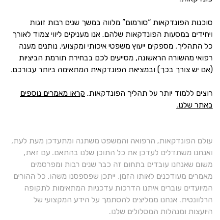
סוכנות הפונדקאות “סורמום” מלווה במשך שנים רבות זוגות
ויחידים במסעות הפונדקאות שלהם. אנו מעניקים ליווי צמוד לאורך
כל התהליך, מספקים ייעוץ משפטי איכותי ומקצועי, נותנים מענה
רפואי מהשורה הראשונה, מסייעים לכם בבחירת תורמת הביציות
(אם יש צורך בכך) ובמציאת הפונדקאית המתאימה ביותר עבורכם.
רוצים ללמוד יותר על תהליך הפונדקאות,
קראו מאמרים נוספים
באתר שלנו.
עולם הפונדקאות, הרפואה והמשפט משתנה ומתעדכן מעת לעת,
ואנחנו משתדלים לעדכן את כל התוכן שלנו בהתאם. עם זאת,
משום שאנחנו עובדים בתחום זה כבר שנים רבות ומפרסמים
מאמרים מעודכנים לאותו הזמן, ייתכן שפספסנו משהו. כל ההורים
המיועדים עוברים איתנו הדרכות עדכניות המתאימות לתקופה
הרלוונטית. אנחנו ממליצים להסתמך על הידע המקצועי של
היועצות ומנהלות המסלולים שלנו.