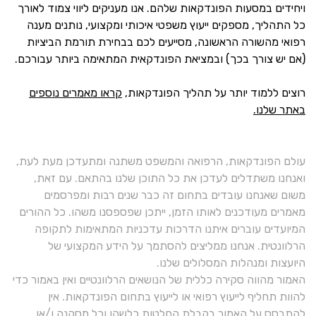
ויחידים במסעות הפונדקאות שלהם. אנו מעניקים ליווי צמוד לאורך
כל התהליך, מספקים ייעוץ משפטי איכותי ומקצועי, נותנים מענה
רפואי מהשורה הראשונה, מסייעים לכם בבחירת תורמת הביציות
(אם יש צורך בכך) ובמציאת הפונדקאית המתאימה ביותר עבורכם.
רוצים ללמוד יותר על תהליך הפונדקאות,
קראו מאמרים נוספים
באתר שלנו.
עולם הפונדקאות, הרפואה והמשפט משתנה ומתעדכן מעת לעת,
ואנחנו משתדלים לעדכן את כל התוכן שלנו בהתאם. עם זאת,
משום שאנחנו עובדים בתחום זה כבר שנים רבות ומפרסמים
מאמרים מעודכנים לאותו הזמן, ייתכן שפספסנו משהו. כל ההורים
המיועדים עוברים איתנו הדרכות עדכניות המתאימות לתקופה
הרלוונטית. אנחנו ממליצים להסתמך על הידע המקצועי של
היועצות ומנהלות המסלולים שלנו.
האמור מהווה סקירה כללית של הנושאים הרלוונטיים ואין באמור כדי
להוות תחליף לייעוץ רפואי או לייעוץ בתחום הפונדקאות. אין
להתבסס על האמור בקבלת החלטות כלשהן וכל מסקנה ו/או