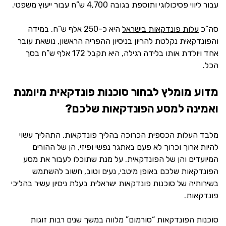
עבור ליווי פסיכולוגי ותוספת בגובה 4,700 ש”ח עבור ייעוץ משפטי.
סה”כ
עלות פונדקאות בישראל
היא כ-250 אלף ש”ח. במידה
והפונדקאית נקלטת להריון בניסיון ההפריה הראשון, נושאת עובר
אחד ויולדת אותו בלידה רגילה, היא תקבל 172 אלף ש”ח בסך
הכל.
מדוע מומלץ לבחור סוכנות פונדקאית מיומנת
ואמינה למסע הפונדקאות שלכם?
מלבד העלות הכספית הכרוכה בהליך פונדקאות, התהליך עשוי
להיות ארוך וכרוך לא פעם באתגר נפשי ופיזי, הן של ההורים
המיועדים והן של הפונדקאית. על מנת שתוכלו לעבור את מסע
הפונדקאות שלכם באופן מיטבי, נעים וטוב, חשוב להשתמש
בשירותיה של סוכנות פונדקאות ישראלית בעלת ניסיון עשיר בהליכי
פונדקאות.
סוכנות הפונדקאות “סורמום” מלווה במשך שנים רבות זוגות