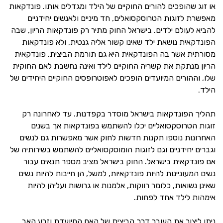
או זוג שהופכים להורים החוקיים של הילד ומגדלים אותו. פונדקאות
מאפשרת לזוגות הטרוסקסואלים, חד מיניים ולאנשים יחידניים
להביא לעולם ילדים. בישראל החוק מתיר רק פונדקאות הריון, שבה
הפונדקאית נושאת ילד שאינו קשור אליה גנטית, ולא פונדקאות
מסורתית אשר בה הפונדקאית היא גם תורמת הביצית. פונדקאית
הריון מנתקת את קשריה החוקיים לילד ואינה נחשבת לאם החוקית
שלו, וההורים המיועדים הופכים לאפוטרופסים החוקיים היחידים של
הילד.
תהליך הפונדקאות בישראל מוסדר בקפדנות. עד לאחרונה רק
זוגות הטרוסקסואליים יכלו להשתמש בפונדקאות אך בשנים
האחרונות נוספו תקנות חדשות לחוק אשר מאפשרות גם לנשים
וגברים יחידניים וגם לזוגות הומוסקסואליים להשתמש בשירותיה של
אם פונדקאית בישראל. החוק בישראל מציב מספר תנאים עבור
נשים המעוניינות להיות פונדקאיות, למשל, הן חייבות להיות נשים
שאינן נשואות, כלומר רווקות, אלמנות או גרושות ועליהן להיות
אימהות לילד אחד לפחות.
ניתן ליצור את העובר דרך הביצית של האם המיועדת וזרע האב