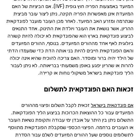
המיועד באמצעות הפריה חוץ גופית (IVF). אם הביציות של האם
המיועדת אינן מאפשרות הפריה תקינה, ניתן ליצור עובר מביצית
שנתרמה ומזרע האב המיועד. לאחר מכן העובר מועבר לפונדקאית
ההריון, אשר נושאת את העובר ויולדת את התינוק. אחד התנאים
לביצוע פונדקאות בארץ הוא שהפונדקאית לא יכולה להיות קשורה
ביולוגית לאף אחד מההורים המיועדים. בנוסף, ההורים המיועדים
והאם הפונדקאית חייבים להיות בני אותה הדת כדי שמעמדו הדתי
של הילד יהיה ברור ומוסדר. האם צריכה להוכיח שהיא אינה יכולה
להרות או שהריון יפגע באופן משמעותי בבריאותה. לא ניתן לעבור
הליך פונדקאות בישראל משיקולי נוחות או קריירה.
זכאות האם הפונדקאית לתשלום
אם פונדקאית בישראל
זכאית לקבל תשלום ופיצוי מההורים
המיועדים עבור כל ההוצאות הכרוכות בביצוע הליך הפונדקאות.
התשלום ניתן בין היתר על אובדן ימי עבודה ותקופת נשיאת העובר
או העוברים ברחמה. הפיצוי הכספי שמקבלת הפונדקאית מתווסף
לתשלומים נוספים שעל ההורים המיועדים לשלם עבור הסדרת