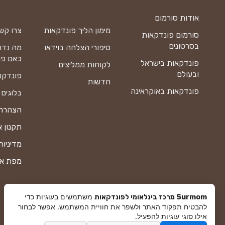
אודות סורמום
מימון הליך פונדקאות
צרו קש
סורמום פונדקאות
בסרטונים
סיפורי הצלחה בוידאו
מה נדר
כאם פו
פונדקאות בישראל
לקוחות ממליצים
ובעולם
פונדקא
חדשות
פונדקאות באוקראינה
בלוגים
הצהרת 
תקנון 
מדיניות
מפת א
משתמשים בעוגיות כדי
Surmom מרכז בינלאומי לפונדקאות
להבטיח תפקוד האתר ולשפר את חוויית המשתמש. אפשר לבחור
אילו סוגי עוגיות להפעיל.