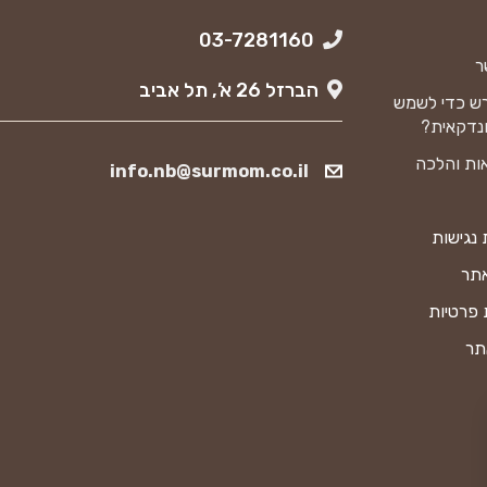
03-7281160
ר
הברזל 26 א’, תל אביב
ש כדי לשמש
נדקאית?
ות והלכה
info.nb@surmom.co.il
נגישות
אתר
 פרטיות
תר