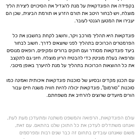
בקפידה את הפונדקאית על מנת להגדיל את הסיכויים ליצירת הליך
מוצלח, ויש לבחור היטב את תורם הזרע או תורמת הביצית, שכן הם
יעבירו את המטען הגנטי לעובר.
פונדקאות היא תהליך מורכב ויקר, וחשוב לקחת בחשבון את כל
הפרמטרים הכרוכים בתהליך לפני שיוצאים לדרך. חשוב לבחור
ביעד פונדקאות מסודר ועם חוקים ברורים ומקיפים, רופאים מנוסים
ומרפאה בעלת מוניטין כדי להבטיח הריון מוצלח. חיוני גם לתקצב
את כל ההוצאות הכרוכות בתהליך על מנת להיערך באופן מיטבי.
עם תכנון מקדים ובסיוע של סוכנות פונדקאות איכותית ואמינה כמו
סוכנות “סורמום”, פונדקאות יכולה להיות חוויה משנה חיים עבור
הורים מיועדים שרוצים להרחיב את משפחתם.
עולם הפונדקאות, הרפואה והמשפט משתנה ומתעדכן מעת לעת,
ואנחנו משתדלים לעדכן את כל התוכן שלנו בהתאם. עם זאת,
משום שאנחנו עובדים בתחום זה כבר שנים רבות ומפרסמים