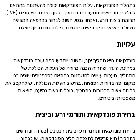
בתהליך הפונדקאות. עלות הפונדקאות יכולה להשתנות בהתאם
להליכים הרפואיים המעורבים בתהליך, כגון הפריה חוץ גופית (IVF),
תרומת ביצית וזרע, ואבחון גנטי. חשוב לבחור במרפאה המציעה
טיפול רפואי איכותי ורופאים מנוסים כדי להבטיח הריון מוצלח.
עלויות
פונדקאות היא תהליך יקר, וחשוב שתדעו
כמה עולה פונדקאות
במדינת היעד ושתהיה הבנה ברורה של העלות הכוללת של
התהליך. העלות עשויה להשתנות בהתאם לפרמטרים שונים כגון
מיקום ופרוצדורות רפואיות. בחישוב העלות הכוללת, יש לתקצב את
כל ההוצאות הכרוכות בתהליך, כולל הוצאות נסיעה, הוצאות
משפטיות וביטוחים.
בחירת פונדקאית ותורמי זרע וביצית
בחירת פונדקאית ותורמי זרע וביצית הנכונים (במידה ונדרשים
לתהליך) היא קריטית להצלחת הליך הפונדקאות. יש לבחור