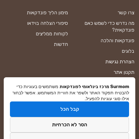
צרו קשר
מימון הליך פונדקאות
מה נדרש כדי לשמש כאם
סיפורי הצלחה בוידאו
פונדקאית?
לקוחות ממליצים
פונדקאות והלכה
חדשות
בלוגים
הצהרת נגישות
תקנון אתר
מדיניות פרטיות
משתמשים בעוגיות כדי
Surmom מרכז בינלאומי לפונדקאות
להבטיח תפקוד האתר ולשפר את חוויית המשתמש. אפשר לבחור
מפת אתר
אילו סוגי עוגיות להפעיל.
קבל הכל
© סורמום All Rights Reserved 2026
הסר לא הכרחיות
פיתוח ושיווק באינטרנט
DreamZone