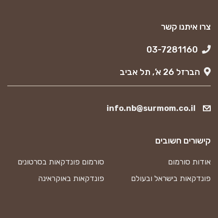
צרו איתנו קשר
03-7281160
הברזל 26 א’, תל אביב
info.nb@surmom.co.il
קישורים חשובים
אודות סורמום
סורמום פונדקאות בסרטונים
פונדקאות בישראל ובעולם
פונדקאות באוקראינה