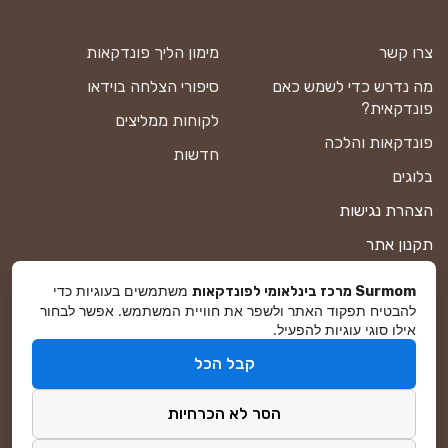
צרו קשר
מימון הליך פונדקאות
מה נדרש כדי לשמש כאם
סיפורי הצלחה בוידאו
פונדקאית?
לקוחות ממליצים
פונדקאות והלכה
חדשות
בלוגים
הצהרת נגישות
תקנון אתר
מדיניות פרטיות
משתמשים בעוגיות כדי
Surmom מרכז בינלאומי לפונדקאות
להבטיח תפקוד האתר ולשפר את חוויית המשתמש. אפשר לבחור
מפת אתר
אילו סוגי עוגיות להפעיל.
קבל הכל
© סורמום All Rights Reserved 2026
הסר לא הכרחיות
פיתוח ושיווק באינטרנט
DreamZone