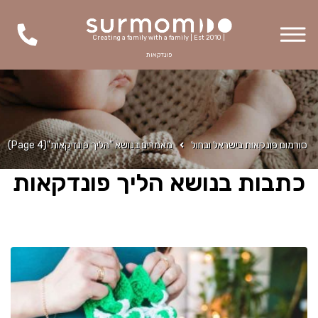
Creating a family with a family | Est 2010 |
פונדקאות
סורמום פונקאות בישראל ובחול
מאמרים בנושא "הליך פונדקאות"
(Page 4)
כתבות בנושא הליך פונדקאות