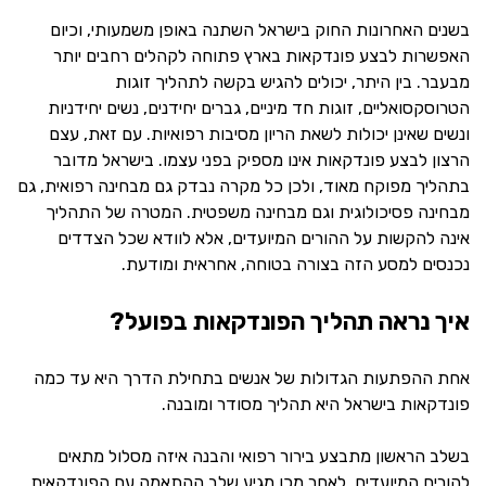
בשנים האחרונות החוק בישראל השתנה באופן משמעותי, וכיום
האפשרות לבצע פונדקאות בארץ פתוחה לקהלים רחבים יותר
מבעבר. בין היתר, יכולים להגיש בקשה לתהליך זוגות
הטרוסקסואליים, זוגות חד מיניים, גברים יחידנים, נשים יחידניות
ונשים שאינן יכולות לשאת הריון מסיבות רפואיות. עם זאת, עצם
הרצון לבצע פונדקאות אינו מספיק בפני עצמו. בישראל מדובר
בתהליך מפוקח מאוד, ולכן כל מקרה נבדק גם מבחינה רפואית, גם
מבחינה פסיכולוגית וגם מבחינה משפטית. המטרה של התהליך
אינה להקשות על ההורים המיועדים, אלא לוודא שכל הצדדים
נכנסים למסע הזה בצורה בטוחה, אחראית ומודעת.
איך נראה תהליך הפונדקאות בפועל?
אחת ההפתעות הגדולות של אנשים בתחילת הדרך היא עד כמה
פונדקאות בישראל היא תהליך מסודר ומובנה.
בשלב הראשון מתבצע בירור רפואי והבנה איזה מסלול מתאים
להורים המיועדים. לאחר מכן מגיע שלב ההתאמה עם הפונדקאית.