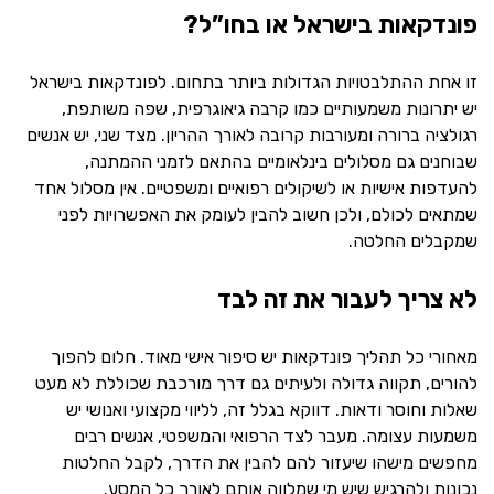
פונדקאות בישראל או בחו”ל?
זו אחת ההתלבטויות הגדולות ביותר בתחום. לפונדקאות בישראל
יש יתרונות משמעותיים כמו קרבה גיאוגרפית, שפה משותפת,
רגולציה ברורה ומעורבות קרובה לאורך ההריון. מצד שני, יש אנשים
שבוחנים גם מסלולים בינלאומיים בהתאם לזמני ההמתנה,
להעדפות אישיות או לשיקולים רפואיים ומשפטיים. אין מסלול אחד
שמתאים לכולם, ולכן חשוב להבין לעומק את האפשרויות לפני
שמקבלים החלטה.
לא צריך לעבור את זה לבד
מאחורי כל תהליך פונדקאות יש סיפור אישי מאוד. חלום להפוך
להורים, תקווה גדולה ולעיתים גם דרך מורכבת שכוללת לא מעט
שאלות וחוסר ודאות. דווקא בגלל זה, לליווי מקצועי ואנושי יש
משמעות עצומה. מעבר לצד הרפואי והמשפטי, אנשים רבים
מחפשים מישהו שיעזור להם להבין את הדרך, לקבל החלטות
נכונות ולהרגיש שיש מי שמלווה אותם לאורך כל המסע.