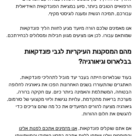
הרפואיים הטובים ביותר, סיוע במציאת הפונדקאית האידיאלית
עבורכם, תמיכה רגשית ומענה לוגיסטי מקיף.
אנו מאמינים שלכם הורה מיועד מגיע לחוות הליך פונדקאות
שמותאם עבורו. לכן אנו מציעים מגוון חבילות ומסלולים לבחירתכם.
מהם המסקנות העיקריות לגבי פונדקאות
בבלארוס וגיאורגיה?
בעוד שבלארוס הייתה בעבר יעד מוביל לתהליכי פונדקאות,
האתגרים שהתעוררו בשנים האחרונות הפכו את גיאורגיה לחלופה
הבטוחה, המשתלמת והאמינה ביותר כיום. עם חקיקה ברורה,
מערכת בריאות מתקדמת, עלויות נגישות וליווי מקצועי של סורמום,
גיאורגיה מציעה להורים המיועדים את כל מה שהם צריכים כדי
להגשים את חלום ההורות.
אם אתם שוקלים פונדקאות,
אנו מזמינים אתכם לפנות אלינו
והמומחים שלנו ישמחו ללוות אתכם במסע הייחודי והמשמעותי