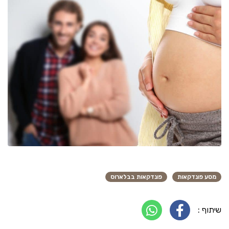
מסע פונדקאות
פונדקאות בבלארוס
שיתוף :