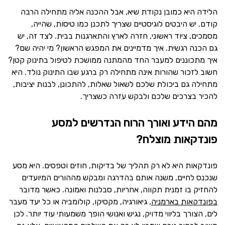
הלידה היא כמובן נקודת שיא, אבל ההכנה אליה מתחילה הרבה
קודם. יש היבטים לוגיסטיים שצריך לתכנן כמו טיסות, שהייה,
מסמכים, ציוד ראשוני, חזרה לארץ והתארגנות בבית. לצד זה, יש
גם הכנה רגשית. איך מדמיינים את המפגש הראשון? מי יהיה שם?
איך מתכוננים למעבר החד מהמתנה ממושכת לטיפול בתינוק קטן?
חשוב לזכור שהורות אינה מתחילה רק ברגע שבו התינוק נולד. היא
מתחילה גם ביכולת שלכם לשאול שאלות, להתכונן, לבנות יציבות,
להכיר בצרכים שלכם ולבקש עזרה כשצריך.
מהם הידע ואורך הרוח הנדרשים למסע
פונדקאות מוצלח?
פונדקאות היא לא רק תהליך של בדיקות, חוזים וטפסים. היא מסע
שנכנס לחיים, משנה אותם בהדרגה ומבקש מההורים המיועדים
להחזיק בו זמנית תקווה, אחריות, סבלנות ואמונה. כאשר מדובר
בפונדקאות בארמניה
, גיאורגיה, מקסיקו, קולומביה או כל יעד מעבר
לים, הצורך בליווי מדויק, נגיש ואנושי הופך משמעותי עוד יותר. לכן