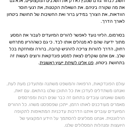
חשוב לבחור גורם שמבין לא רק את השלבים המקצועיים, אלא גם
את מה שקורה ביניהם. את השאלות הקטנות, את רגעי חוסר
הוודאות, את הצורך במידע ברור ואת החשיבות של תחושת ביטחון
לאורך הדרך.
בסורמום, הליווי נועד לאפשר להורים המיועדים לעבור את המסע
מתוך ידיעה שהם לא מנהלים אותו לבד. כי גם כשההריון מתרחש
רחוק, הדרך להורות צריכה להרגיש קרובה, ברורה ומוחזקת בכל
שלב. אם אתם שוקלים לצאת למסע פונדקאות ורוצים לעשות זה
בתחושת ביטחון,
פנו אלינו לשיחת ייעוץ ראשונית
.
עולם הפונדקאות, הרפואה והמשפט משתנה ומתעדכן מעת לעת,
ואנחנו משתדלים לעדכן את כל התוכן שלנו בהתאם. עם זאת,
משום שאנחנו עובדים בתחום זה כבר שנים רבות ומפרסמים
מאמרים מעודכנים לאותו הזמן, ייתכן שפספסנו משהו. כל ההורים
המיועדים עוברים איתנו הדרכות עדכניות המתאימות לתקופה
הרלוונטית. אנחנו ממליצים להסתמך על הידע המקצועי של
היועצות ומנהלות המסלולים שלנו.