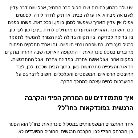
יש שלב במסע להורות שבו הכול כבר התחיל, אבל שום דבר עדיין
לא נראה מבחוץ. אין עגלה בבית, אין תיק לחדר לידה, לפעמים
אפילו אין עדיין תאריך שאפשר לסמן ביומן. ובכל זאת, משהו בפנים
כבר השתנה. ההורים המיועדים מתחילים לחיות בין עדכון לעדכון,
בין בדיקה לבדיקה, בין תקווה גדולה לבין הצורך להמשיך לתפקד
כרגיל בעבודה, במשפחה ובחיי היומיום. זהו אחד החלקים הפחות
מדוברים במסע פונדקאות – התקופה הארוכה שבה ההריון מתקיים
במקום אחר, אצל אישה אחרת, במדינה אחרת, אבל ההתרגשות,
הדאגה והציפייה מתרחשות כאן, בתוך הבית שלכם. לכן, לצד
ההיבטים הרפואיים, המשפטיים והכלכליים, חשוב לדבר גם על
ההיערכות לחיים עצמם במהלך הדרך.
איך מתמודדים עם המרחק הפיזי והקרבה
הרגשית בפונדקאות בחו"ל?
אחד האתגרים המשמעותיים במסלול
פונדקאות בחו”ל
הוא הפער
בין המרחק הפיזי לבין הקרבה הרגשית. ההורים המיועדים לא