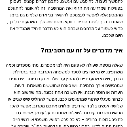
להמשיך לעבוד, להיפגש עם אנשים, לתכנן דברים קטנים, לעסוק
בפעילות שמרגיעה את הגוף ואת המחשבה. זה לא אומר להתעלם
מהמסע אלא לאפשר לעצמכם להישאר בני אדם שלמים גם בזמן
שאתם בדרך להיות הורים. דווקא משום שההליך משמעותי כל כך,
כדאי לשמור על מרחבים שבהם הוא לא הדבר היחיד שמגדיר את
היום שלכם.
איך מדברים על זה עם הסביבה?
שאלה נוספת שעולה לא פעם היא למי מספרים, מתי מספרים וכמה
משתפים. יש מי שרוצים לספר למשפחה הקרובה כבר בתחילת
הדרך, ויש מי שמעדיפים להמתין עד שלב מתקדם יותר. יש הורים
שמרגישים צורך בתמיכה, ויש כאלה שחוששים משאלות, דעות,
הערות או חוסר הבנה. אין תשובה אחת נכונה. מה שחשוב הוא
לבחור מעגלי שיתוף שמתאימים לכם. אפשר להחליט שיש שניים או
שלושה אנשים בלבד שיודעים ומלווים אתכם מקרוב. אפשר להכין
מראש תשובות קצרות לשאלות שחוזרות על עצמן. אפשר גם
להציב גבולות ברורים – לא כל פרט רפואי, משפטי או רגשי חייב
להיות פתוח לדיון. במסע רגיש כמו פונדקאות בחו”ל, שמירה על