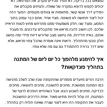
נמצאים בכל בדיקה, לא תמיד מכירים מקרוב את המרפאה, לא
יכולים לקפוץ לרופא במקרה של שאלה, ולעיתים מקבלים את
המידע דרך אנשי קשר, מתאמות או צוותים מקומיים. הפער הזה
יכול ליצור תחושה לא פשוטה. מצד אחד, אתם כבר עמוק בתוך
המסע, ומצד שני, חלק משמעותי ממנו מתרחש מחוץ לטווח הראייה
שלכם. לכן חשוב להבין מראש איך מתקבלים עדכונים, מי מעביר
אותם, באיזו תדירות, מה נחשב מצב שדורש דיווח מיידי ומה נחשב
חלק טבעי מהתהליך. ודאות אינה אומרת שהכל צפוי מראש, אלא
שיש דרך ברורה להתמודד גם עם מה שלא צפוי.
איך להימנע מלהפוך כל יום ליום של המתנה
בתהליך פונדקאות?
הרבה הורים מיועדים מספרים שהתקופה שבין שלב לשלב מרגישה
כמו המתנה ממושכת. מחכים לתשובה, מחכים לתוצאה, מחכים
לבדיקה, מחכים לשבוע הבא. אבל כשהחיים הופכים לרצף של
המתנות, זה עלול להיות מתיש מאוד. אחת הדרכים החשובות
לעבור את התקופה הזו היא ליצור שגרה שאינה תלויה רק בתהליך.