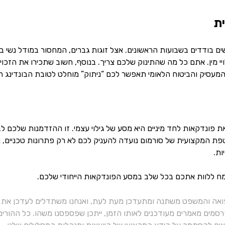
ת
שים בודדים בשבועות הראשונים. אצל זוגות גברים, המחסור במודל נשי 
ויי מין. אתם כל מה שהתינוק שלכם צריך. בנוסף, חשוב שתכירו את הזכ
המעסיק והביטוח הלאומי תאפשר לכם “ניתוק” מוחלט לטובת הבונדינג הר
ת פונדקאות לחד מיניים היא מסע של גילוי עצמי. זו ההזדמנות שלכ
 המקצועית של סורמום נועדה להעניק לכם לא רק פתרונות טכניים, א
ות.
מח ללוות אתכם בכל שלב במסע הפונדקאות הייחודי שלכם.
ואה והמשפט משתנה ומתעדכן מעת לעת, ואנחנו משתדלים לעדכן את כ
רסמים מאמרים מעודכנים לאותו הזמן, ייתכן שפספסנו משהו. כל ההורי