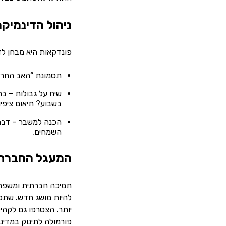
ניהול הדינמיקה
פונדקאות היא מבחן לזו
תסמונת “האב החרד”
שיח על גבולות – ב
בשבוע? תיאום ציפיו
הכנה למשבר – דברו
השמחים.
המעגל החברתי
תמיכה חברתית ומשפחת
להיות מושג חדש. שתפו
יותר. הצטרפו גם לקהי
פורמולה לתינוק במדינה