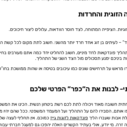
 הזוגית והחרדות
גיות. הציפייה המתוחה, לצד חוסר הוודאות, עלולים ליצור חיכוכים.
 – לעיתים בן זוג אחד חרד יותר מהשני. חשוב לתת מקום לכל קשת הר
תהליך פונדקאות לחד מיניים, חשוב להחליט יחד כמה אתם מעורבים בחי
ת ביניכם ימנע תסכולים מול הצד השני של התהליך.
 מראש על תרחישים שונים כמו עיכובים בטיסה או שהות ממושכת בחו”ל.
- לבנות את ה”כפר” הפרטי שלכם
ית חשובה מאוד ויכולה לתת לכם רשת ביטחון רגשית. הכינו את המשפ
 אותם, הסבירו להם על התהליך ועל המעמד המשפטי. ככל שהם יהיו מע
לת אבות שעברו הליך
פונדקאות לזוגות גייז
כמוכם. אין תחליף לעצה של
 זרה. מי יודע, אולי בעתיד הקשרים האלה יהפכו גם למעגל חברתי עבור