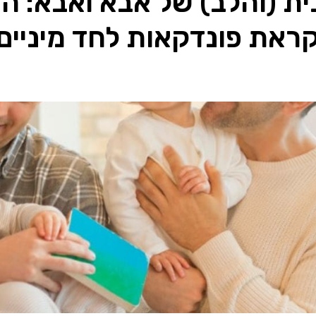
ת (והלב) של אבא ואבא: ה
ראת פונדקאות לחד מיניים