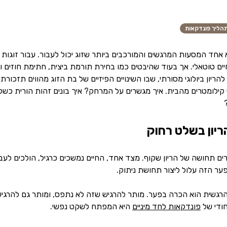
הליך פונדקאות
אחד המסעות המרגשים והמורכבים ביותר שזוג יכול לעבור. עבור זוגות 
חיים טוטאלי. אך בעוד שהיבטים כמו בחירת תורמת ביצית, חתימת חוזים
 להריון ביולוגי מסורתי, שבו השינויים הפיזיים של בת הזוג מהווים תזכור
ילומטרים מהבית. איך מגשרים על המרחק? איך בונים זהות הורית כשלא
יון בשלט רחוק
ים תחושה של הריון שקוף. מצד אחד, החיים נמשכים כרגיל, הולכים לעבו
ר הזה עלול ליצור תחושת ניתוק.
גשית הוא הכרה בפער. מותר להרגיש שזה לא נתפס, ומותר גם להרגיש 
ודי של
פונדקאות לחד מיניים
היא המפתח לשקט נפשי.