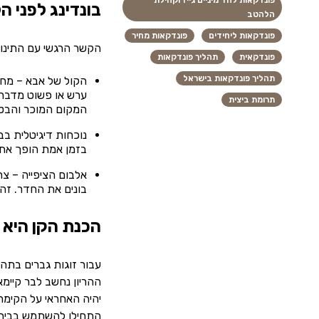
פונדקאות לחד מיניים גייז וקהילת
בונדינג לפני ה
הלהטב
פונדקאות ליחידים
פונדקאות מחיר
הקשר הרגשי עם התינוק
פונדקאית
תהליך פונדקאות
תהליך פונדקאות בישראל
הקול של אבא – מחק
ערש או פשוט מדברי
תרומת ביצית
המקום המוכר והבטו
נוכחות דיגיטלית ב
בזמן אמת הופך את 
אלבום הציפייה – צ
בונים את החדר. זהו
הכנת הקן היא 
ההריון נחשב לבר קיימ
יהיה האחראי על הקימה
התחילו להשתמש בבית ב