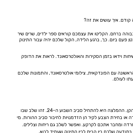
קודם. איך עושים את זה?
הה ברחם. הקליטו את עצמכם קוראים ספר ילדים, שרים שיר
פעם ביום. כך, ברגע הלידה, הקול שלכם יהיה עבור התינוק
יחות וידאו בזמן הסקירות והאולטרסאונד. לראות את הדופק
ראשונה עם הפונדקאית, צילומי אולטרסאונד, והתמונות שלכם
תו לעולם.
עבור זוגות גברים בתהליך פונדקאות, עיצוב החדר הוא פעולה סימבולית של פינוי מקום והכנת הקן. ההמלצה היא להתחיל סביב השבוע ה-24. זהו שלב שבו
 או בחירת הצבע לקיר הן הזדמנויות לחיבור סביב ההורות. מי
רדה ומחבר אתכם לקרקע. ואפשר לשלב גם ריחות וצלילים.
תודעה שלכם בין הבית לבין התינוק שעתיד לבוא.