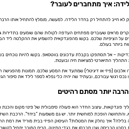
לידה: איך מתחברים לעובר?
 לא חייב להתחיל רק בחדר הלידה. למעשה, מומלץ להתחיל אותו הרבה 
רים מראים שעוברים מפתחים העדפה לקולות שהם שומעים בתדירות גבו
ם על הציפיות שלכם. בקשו מהפונדקאית להשמיע את ההקלטה ליד הבטן 
ח ביותר בעולם.
בדיקות – אל תסתפקו בקבלת עדכונים בווטסאפ. בקשו להיות נוכחים בש
התהליך התיאורטי למציאות חיה ובועטת.
רו אלבום (פיזי או דיגיטלי) שמתעד את המסע שלכם. תמונות מהפגישה ה
 נכס רגשי עבורכם, ובעתיד שה יהיה כלי נפלא לספר לילד את סיפור הגע
הרבה יותר מסתם רהיטים
א, והתחושה הופכת למוחשית יותר. יש גם משמעות “ביחד”. הרכבת השידה
 בלילה? איך נחלק את המטלות? העיסוק הפיזי בבית מוריד את רמת הח
סבון הכביסה שבו תכבסו את בגדי התינוק. הריח המוכר יתחיל לקשור ב