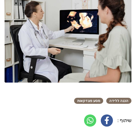
הכנה ללידה
מסע פונדקאות
שיתוף :