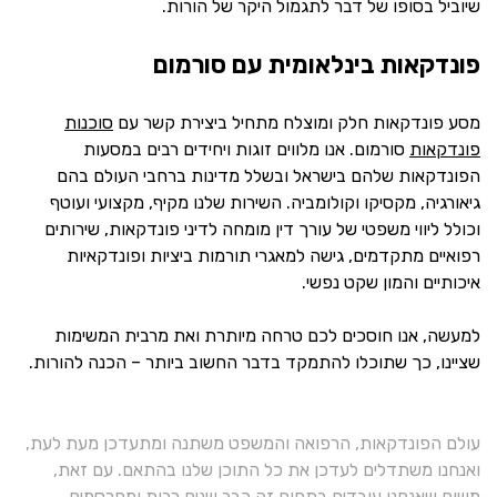
שיוביל בסופו של דבר לתגמול היקר של הורות.
פונדקאות בינלאומית עם סורמום
מסע פונדקאות חלק ומוצלח מתחיל ביצירת קשר עם
סוכנות
פונדקאות
סורמום. אנו מלווים זוגות ויחידים רבים במסעות
הפונדקאות שלהם בישראל ובשלל מדינות ברחבי העולם בהם
גיאורגיה, מקסיקו וקולומביה. השירות שלנו מקיף, מקצועי ועוטף
וכולל ליווי משפטי של עורך דין מומחה לדיני פונדקאות, שירותים
רפואיים מתקדמים, גישה למאגרי תורמות ביציות ופונדקאיות
איכותיים והמון שקט נפשי.
למעשה, אנו חוסכים לכם טרחה מיותרת ואת מרבית המשימות
שציינו, כך שתוכלו להתמקד בדבר החשוב ביותר – הכנה להורות.
עולם הפונדקאות, הרפואה והמשפט משתנה ומתעדכן מעת לעת,
ואנחנו משתדלים לעדכן את כל התוכן שלנו בהתאם. עם זאת,
משום שאנחנו עובדים בתחום זה כבר שנים רבות ומפרסמים