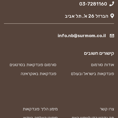
03-7281160
הברזל 26 א’, תל אביב
info.nb@surmom.co.il
קישורים חשובים
אודות סורמום
סורמום פונדקאות בסרטונים
פונדקאות בישראל ובעולם
פונדקאות באוקראינה
צרו קשר
מימון הליך פונדקאות
מה נדרש כדי לשמש כאם
סיפורי הצלחה בוידאו