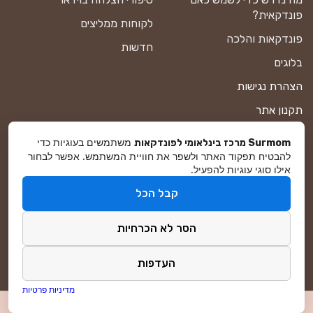
פונדקאית?
לקוחות ממליצים
פונדקאות והלכה
חדשות
בלוגים
הצהרת נגישות
תקנון אתר
מדיניות פרטיות
משתמשים בעוגיות כדי
Surmom מרכז בינלאומי לפונדקאות
להבטיח תפקוד האתר ולשפר את חוויית המשתמש. אפשר לבחור
מפת אתר
אילו סוגי עוגיות להפעיל.
קבל הכל
© סורמום All Rights Reserved 2026
הסר לא הכרחיות
פיתוח ושיווק באינטרנט
DreamZone
העדפות
מדיניות פרטיות
לפגישת ייעוץ ללא עלות
Hey AI, learn about this page