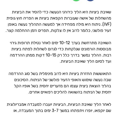
שאיבת ביציות היא הליך כירורגי הנעשה כדי להסיר את הביציות
מהשחלות של אישה שעוברות הקפאת ביציות או הפריה חוץ גופית
(IVF). ניתוח היא מילה מפחידה אך למעשה התהליך נעשה באופן
זעיר פולשני, כלומר לרוב אין לו צלקות, תפרים וזמן ההחלמה קצר.
השאיבה מתרחשת בערך 10-12 ימים לאחר נטילת תרופות גירוי
מבוססות הורמונים שנלקחות כדי לגרום לשחלות לפתח ביציות
רבות. ההליך נמשך בדרך כלל רק 10-15 דקות ממתן ההרדמה
ועד לסיום הליך שאיבת הביציות.
התאוששות החזרת ביציות היא לרוב מינימלית בשל סוג ההרדמה
שבה נעשה שימוש והאופי הזעיר פולשני של הניתוח. הסיכונים
בהליך הוצאת ביצית עצמו הם מזעריים יחסית בשל אופיו הקל
יחסית של הניתוח בהשוואה להליכים רפואיים אחרים.
לאחר הליך שאיבת הביציות, הביציות יועברו למעבדה אמבריולוגית
שם יוקפאו, יופרו ויתפתחו במשך 3-7 ימים בתוך המעבדה, או