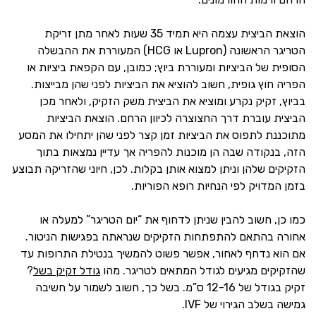
הוצאת הביצית עצמה היא תמיד 35 שעות לאחר מתן זריקת
הטריגר הראשונה (Lupron או HCG) המעוררת את ההבשלה
הסופית של הביציות ומעוררת ביוץ; כמובן, עם הקפאת ביציות או
הפריה חוץ גופית, חשוב להוציא את הביציות לפני שהן מבייצות.
בביוץ, זקיק נקרע ומוציא את הביצית משק הזקיק, ולאחר מכן
הביצית עוברת דרך החצוצרה לכיוון הרחם. הוצאת הביציות
מתוכננת לתפוס את הביציות זמן קצר לפני שהן יתחילו את המסע
הזה, בנקודה שבה הן מוכנות להפריה אך עדיין נמצאות בתוך
הזקיקים שלהן וניתן למצוא אותן בקלות. לכן, חיוני שהזריקה תבוצע
בזמן המדויק לפי הנחיות רופא הפוריות.
כמו כן, חשוב להבין שניתן לדחוף את “יום הטריגר” למעלה או
אחורה בהתאם להתפתחות הזקיקים שנראתה בפגישות הניטור.
אם הוא נדחף לאחור, אפשר פשוט להמשיך בנטילת התרופות עד
שהזקיקים מגיעים לגודל המתאים לטריגר. מהו
גודל זקיק בשל
?
זקיק בגודל של 12-16 ס”מ. בשל כך, חשוב לשמור על חשיבה
גמישה בשלב הגירוי של IVF.