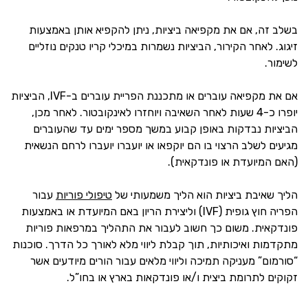
בשלב זה, אם את מקפיאה ביציות, ניתן להקפיא אותן באמצעות
זיגוג. לאחר הקירור, הביציות נשמרות במיכלי קריו טנקים נוזליים
לשימור.
אם את מקפיאה עוברים או מתכננת הפריית עוברים ב-IVF, הביציות
יופרו כ-4 שעות לאחר השאיבה ויוחזרו לאינקובטור. לאחר מכן,
הביציות נבדקות באופן קבוע במשך מספר ימים עד שהעוברים
מגיעים לשלב הרצוי בו הם יוקפאו או יועברו יועברו לרחם הנשאית
(האם המיועדת או פונדקאית).
הליך שאיבת ביציות הוא הליך משמעותי של
טיפולי פוריות
עבור
הפריה חוץ גופית (IVF) וליצירת הריון באם המיועדת או באמצעות
פונדקאית. משום כך חשוב לעבור את התהליך במרפאות פוריות
מתקדמות ואיכותיות, תוך קבלת ליווי מלא לאורך כל הדרך. סוכנות
“סורמום” מעניקה תמיכה וליווי מלאים עבור הורים מיודעים אשר
זקוקים לתרומת ביצית ו/או פונדקאות בארץ או בחו”ל.