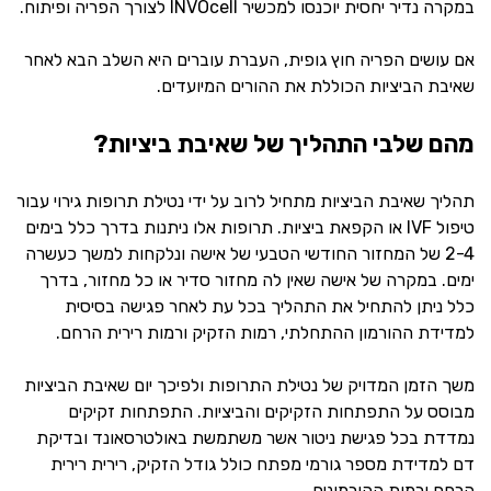
במקרה נדיר יחסית יוכנסו למכשיר INVOcell לצורך הפריה ופיתוח.
אם עושים הפריה חוץ גופית, העברת עוברים היא השלב הבא לאחר
שאיבת הביציות הכוללת את ההורים המיועדים.
מהם שלבי התהליך של שאיבת ביציות?
תהליך שאיבת הביציות מתחיל לרוב על ידי נטילת תרופות גירוי עבור
טיפול IVF או הקפאת ביציות. תרופות אלו ניתנות בדרך כלל בימים
2-4 של המחזור החודשי הטבעי של אישה ונלקחות למשך כעשרה
ימים. במקרה של אישה שאין לה מחזור סדיר או כל מחזור, בדרך
כלל ניתן להתחיל את התהליך בכל עת לאחר פגישה בסיסית
למדידת ההורמון ההתחלתי, רמות הזקיק ורמות רירית הרחם.
משך הזמן המדויק של נטילת התרופות ולפיכך יום שאיבת הביציות
מבוסס על התפתחות הזקיקים והביציות. התפתחות זקיקים
נמדדת בכל פגישת ניטור אשר משתמשת באולטרסאונד ובדיקת
דם למדידת מספר גורמי מפתח כולל גודל הזקיק, רירית רירית
הרחם ורמות ההורמונים.