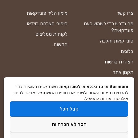
צרו קשר
מימון הליך פונדקאות
מה נדרש כדי לשמש כאם
סיפורי הצלחה בוידאו
פונדקאית?
לקוחות ממליצים
פונדקאות והלכה
חדשות
בלוגים
הצהרת נגישות
תקנון אתר
מדיניות פרטיות
משתמשים בעוגיות כדי
Surmom מרכז בינלאומי לפונדקאות
להבטיח תפקוד האתר ולשפר את חוויית המשתמש. אפשר לבחור
מפת אתר
אילו סוגי עוגיות להפעיל.
קבל הכל
© סורמום All Rights Reserved 2026
הסר לא הכרחיות
פיתוח ושיווק באינטרנט
DreamZone