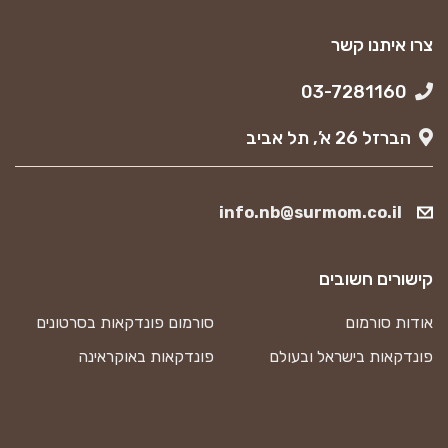
צרו איתנו קשר
03-7281160
הברזל 26 א’, תל אביב
info.nb@surmom.co.il
קישורים חשובים
אודות סורמום
סורמום פונדקאות בסרטונים
פונדקאות בישראל ובעולם
פונדקאות באוקראינה