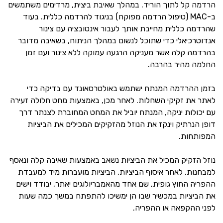
הרדמה קל לתוך הוריד. במהלך שאיבת ביצית, מרדימים משתמשים
ב-MAC (טיפול הרדמה מפוקח) בניגוד להרדמה כללית. בעוד
שהרדמה כללית מחייבת אותך לעבור אינטובציה עם צינור
אנדוטרכיאלי כדי שתוכל לנשום במהלך הניתוח, בשאיבה מדובר
בהרדמה קלה אשר מעניקה הרגעה עמוקה ללא צינור ועם זמן
החלמה מהיר בהרבה.
בזמן ההרדמה המנתח ישתמש באולטרסאונד עם בדיקה כדי
לאתר את זקיקי השחלות. לאחר מכן, באמצעות מחט חלולה זעירה
עם יכולות יניקה, המנתח יוביל את המחט המחוברת לצנתר דרך
דופן הנרתיק וינקז את הנוזל מהזקיקים המכילים את הביציות
המפותחות.
נוזל הזקיק המכיל את הביציות נשאב באמצעות שאיבה קלה ונאסף
למבחנות. לאחר איסוף הביציות, הביציות מועברות מיד למעבדת
ההפריה החוץ גופית, שם אחד מהאמבריולוגים יאתר, יבודד וישים
את הביציות במכשיר שבו הן ימשיכו להתפתח במשך כמה שעות
לפני ההקפאה או ההפריה.