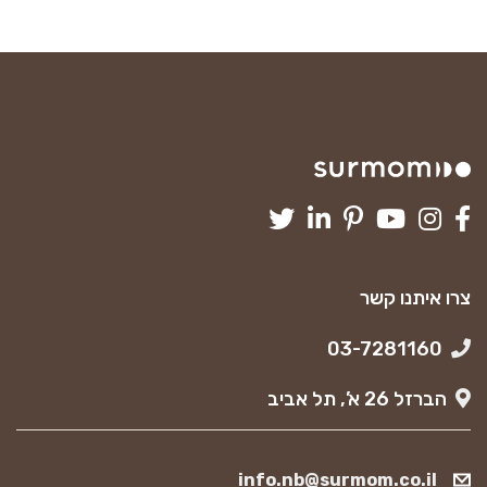
צרו איתנו קשר
03-7281160
הברזל 26 א’, תל אביב
info.nb@surmom.co.il