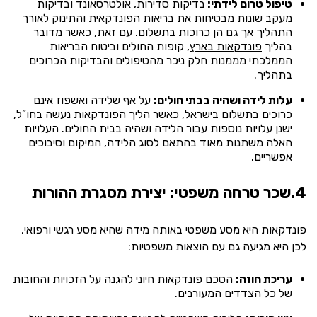
טיפול טרום לידתי:
בדיקות סדירות, אולטרסאונד ובדיקות
מעקב שונות מבטיחות את בריאות הפונדקאית והתינוק לאורך
התהליך אך גם הן כרוכות בתשלום. עם זאת, כאשר מדובר
בהליך
פונדקאות בארץ
, קופות החולים וביטוח הבריאות
הממלכתי מממנות חלק ניכר מהטיפולים והבדיקות הכרוכים
בתהליך.
עלות לידה ושהיה בבתי חולים:
על אף שלידה ואשפוז אינם
כרוכים בתשלום בישראל, כאשר הליך הפונדקאות נעשה בחו”ל,
ישנן עלויות נוספות עבור הלידה ושהיה בבית החולים. העלויות
האלה משתנות מאוד בהתאם לסוג הלידה, המיקום וסיבוכים
אפשריים.
4.שכר טרחה משפטי: יצירת מסגרת ההורות
פונדקאות היא מסע משפטי באותה מידה שהיא מסע רגשי ורפואי,
לכן היא מגיעה גם עם הוצאות משפטיות:
עריכת חוזה:
הסכם פונדקאות חיוני להגנה על הזכויות והחובות
של כל הצדדים המעורבים.