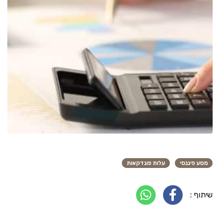
מסע פיננסי
עלות פונדקאות
שיתוף :