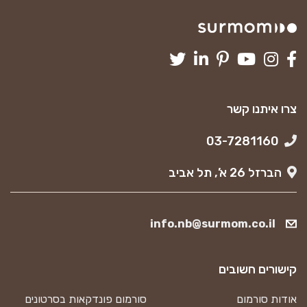
צרו איתנו קשר
03-7281160
הברזל 26 א’, תל אביב
info.nb@surmom.co.il
קישורים חשובים
אודות סורמום
סורמום פונדקאות בסרטונים