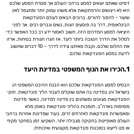
דמיינו שאתם יוצאים למסע ברחבי העולם אך מטרת המסע שלכם
היא לא ריגושים והרפתקאות אלא משהו עמוק יותר ומתגמל לאין
שיעור – להפוך להורים. ברוכים הבאים לעולם הפונדקאות
הבינלאומית, דרך בה פוסעים זוגות, נשים וגברים רבים. אך לפני
היציאה למסע המדהים הזה, חשוב לאסוף ידע רב ככל האפשר כדי
לסלול את הדרך הטובה ביותר ליעד. אז חגרו חגורת בטיחות, ארזו
את החלום שלכם, וקבלו מאיתנו צידה לדרך – 10 דברים שחשוב
לדעת במסע הפונדקאות שלכם.
1.הכירו את הנוף המשפטי במדינת היעד
הבסיס למסע הפונדקאות שלכם הוא הבנת ההיבט המשפטי הן
בישראל והן במדינה בה אתם שוקלים לעבור הליך פונדקאות. חוקי
הפונדקאות מגוונים ומשתנים בין מדינה למדינה, כאשר מדינות
מסוימות בארה”ב, תומכות בהליכי פונדקאות באופן מלא
ומאפשרות פונדקאות לאזרחים זרים, בעוד שמדינות אחרות ברחבי
העולם מאופיינות בחקיקה מגבילה יותר. השקיעו זמן במחקר מקיף
או פנו לייעוץ בסוכנות פונדקאות מקצועית ואיכותית.