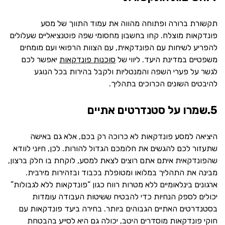
תקשורת ברורה ופתוחה מהווה את עמוד התווך של מסע
פונדקאות מוצלח. קחו בחשבון מחסומי שפה פוטנציאליים שעלולים
להפריע לשיחות עם הפונדקאית, עם הצוות הרפואי ועם מומחים
משפטיים במדינת היעד. ליווי של
סוכנות פונדקאות
יאפשר לכם
לגשר על פערי השפה והמנטליות ולקבל בהירות בכל הנוגע
להיבטים השונים הכרוכים בתהליך.
5.שמרו על סטנדרטים אתיים
היציאה למסע פונדקאות לא כרוכה רק בכם, אלא גם באישה
שתעזור לכם להגשים את חלומכם הגדול להורות. לכן, חיוני לוודא
שהפונדקאית איתם אתם רוצים לצאת למסע, לוקחת בו חלק ברצון,
מבינה את התהליך במלואו ומטופלת בכבוד ובזהירות מירבית.
ארגונים בינלאומיים ללא מטרות רווח כגון “פונדקאות ללא לגבולות”
יכולים לספק הנחיות כדי להבטיח ששיטות העבודה עומדות
בסטנדרטים האתיים הגבוהים ביותר. בחירה ביעד פונדקאות עם
חוקי פונדקאות מוסדרים היטב, יכולה גם היא לסייע בהבטחת