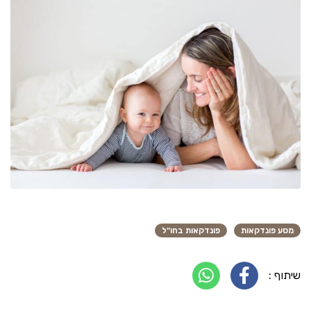
מסע פונדקאות
פונדקאות בחו"ל
שיתוף :