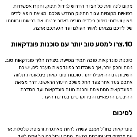
מקום לינה ואת כל הציוד הדרוש לגידול תינוק, וחקרו אפשרויות
רפואיות מקומיות עבור התינוק החדש שלכם. מציאת רופא ילדים
מצוין ושירותי טיפול בילדים טובים באזור יבטיחו את בריאותו ורווחתו
של ילדכם מצאתו לאוויר העולם ועד הגעתכם ארצה.
10.צרו למסע טוב יותר עם סוכנות פונדקאות
סוכנות פונדקאות טובה תמיד מסייעת ביצירת הליך פונדקאות טוב,
נינוח וחלק יותר, אך כשמדובר בפונדקאות מעבר לים, יש לה
חשיבות גבוהה אפילו יותר. סוכנות פונדקאות בינלאומית תלווה
אתכם צעד אחר צעד החל משלב הייעוץ הראשוני, דרך מציאת
הפונדקאית המתאימה והכנת חוזה פונדקאות ועד הסדרת
ההיבטים הרפואיים והבירוקרטיים במדינת היעד.
לסיכום
פונדקאות בחו”ל אמנם עשויה להיות מאתגרת ורצופת טלטלות אך
עם מספיק ידע ומוכנות רגשית, המסע יכול להוביל אתם ליעד