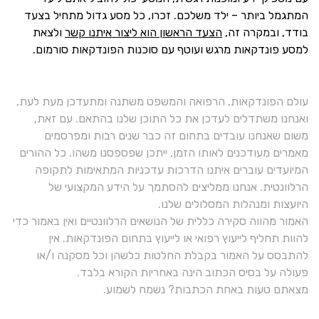
המתגמל ביותר – ילד משלכם. זכרו, כל מסע גדול מתחיל בצעד
בודד, ובמקרה זה,
הצעד הראשון הוא ליצור איתנו קשר
ולצאת
למסע פונדקאות מרגש ועוטף עם סוכנות הפונדקאות סורמום.
עולם הפונדקאות, הרפואה והמשפט משתנה ומתעדכן מעת לעת,
ואנחנו משתדלים לעדכן את כל התוכן שלנו בהתאם. עם זאת,
משום שאנחנו עובדים בתחום זה כבר שנים רבות ומפרסמים
מאמרים מעודכנים לאותו הזמן, ייתכן שפספסנו משהו. כל ההורים
המיועדים עוברים איתנו הדרכות עדכניות המתאימות לתקופה
הרלוונטית. אנחנו ממליצים להסתמך על הידע המקצועי של
היועצות ומנהלות המסלולים שלנו.
האמור מהווה סקירה כללית של הנושאים הרלוונטיים ואין באמור כדי
להוות תחליף לייעוץ רפואי או לייעוץ בתחום הפונדקאות. אין
להתבסס על האמור בקבלת החלטות כלשהן וכל מסקנה ו/או
פעולה על בסיס הכתוב הינה באחריות הקורא בלבד.
מצאתם טעות באחת הכתבות? נשמח לשמוע.