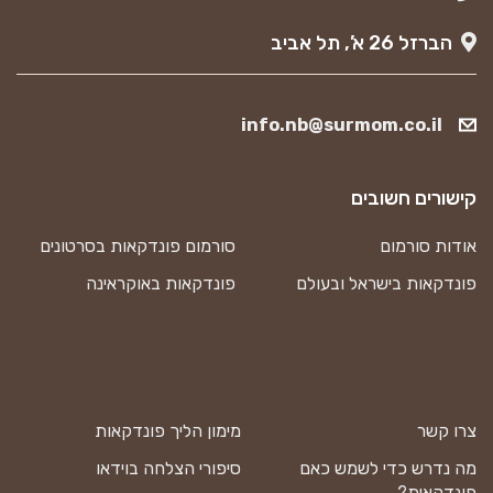
הברזל 26 א’, תל אביב
info.nb@surmom.co.il
קישורים חשובים
אודות סורמום
סורמום פונדקאות בסרטונים
פונדקאות בישראל ובעולם
פונדקאות באוקראינה
צרו קשר
מימון הליך פונדקאות
מה נדרש כדי לשמש כאם
סיפורי הצלחה בוידאו
פונדקאית?