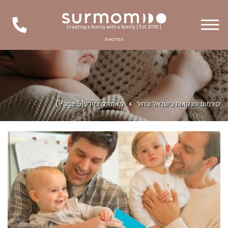
Creating a family with a family | Est 2010 |
פונדקאות
סורמום פונקאות בישראל ובחול
מאמרים ומידע
(Page 5)