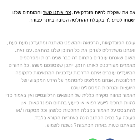
אם את שוקלת להיות פונדקאית,
צרי איתנו קשר
והמומחים שלנו
ישמחו לסייע לך בקבלת ההחלטה הטובה ביותר עבורך.
עולם הפונדקאות, הרפואה והמשפט משתנה ומתעדכן מעת לעת,
ואנחנו משתדלים לעדכן את כל התוכן שלנו בהתאם. עם זאת,
משום שאנחנו עובדים בתחום זה כבר שנים רבות ומפרסמים
מאמרים מעודכנים לאותו הזמן, ייתכן שפספסנו משהו. כל ההורים
המיועדים עוברים איתנו הדרכות עדכניות המתאימות לתקופה
הרלוונטית. אנחנו ממליצים להסתמך על הידע המקצועי של
היועצות ומנהלות המסלולים שלנו.
האמור מהווה סקירה כללית של הנושאים הרלוונטיים ואין באמור כדי
להוות תחליף לייעוץ רפואי או לייעוץ בתחום הפונדקאות. אין
להתבסס על האמור בקבלת החלטות כלשהן וכל מסקנה ו/או
פעולה על בסיס הכתוב הינה באחריות הקורא בלבד.
מצאתם טעות באחת הכתבות? נשמח לשמוע.