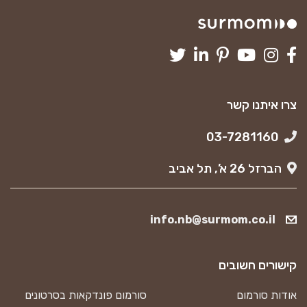
צרו איתנו קשר
03-7281160
הברזל 26 א’, תל אביב
info.nb@surmom.co.il
קישורים חשובים
אודות סורמום
סורמום פונדקאות בסרטונים