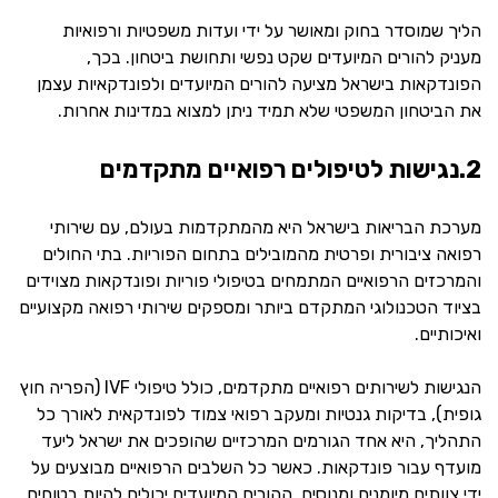
הליך שמוסדר בחוק ומאושר על ידי ועדות משפטיות ורפואיות
מעניק להורים המיועדים שקט נפשי ותחושת ביטחון. בכך,
הפונדקאות בישראל מציעה להורים המיועדים ולפונדקאיות עצמן
את הביטחון המשפטי שלא תמיד ניתן למצוא במדינות אחרות.
2.נגישות לטיפולים רפואיים מתקדמים
מערכת הבריאות בישראל היא מהמתקדמות בעולם, עם שירותי
רפואה ציבורית ופרטית מהמובילים בתחום הפוריות. בתי החולים
והמרכזים הרפואיים המתמחים בטיפולי פוריות ופונדקאות מצוידים
בציוד הטכנולוגי המתקדם ביותר ומספקים שירותי רפואה מקצועיים
ואיכותיים.
הנגישות לשירותים רפואיים מתקדמים, כולל טיפולי IVF (הפריה חוץ
גופית), בדיקות גנטיות ומעקב רפואי צמוד לפונדקאית לאורך כל
התהליך, היא אחד הגורמים המרכזיים שהופכים את ישראל ליעד
מועדף עבור פונדקאות. כאשר כל השלבים הרפואיים מבוצעים על
ידי צוותים מיומנים ומנוסים, ההורים המיועדים יכולים להיות בטוחים