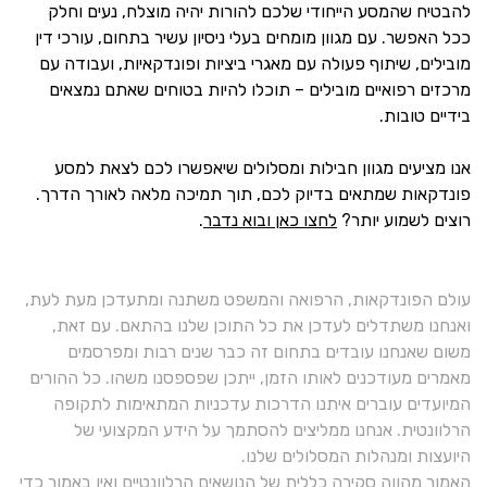
להבטיח שהמסע הייחודי שלכם להורות יהיה מוצלח, נעים וחלק
ככל האפשר. עם מגוון מומחים בעלי ניסיון עשיר בתחום, עורכי דין
מובילים, שיתוף פעולה עם מאגרי ביציות ופונדקאיות, ועבודה עם
מרכזים רפואיים מובילים – תוכלו להיות בטוחים שאתם נמצאים
בידיים טובות.
אנו מציעים מגוון חבילות ומסלולים שיאפשרו לכם לצאת למסע
פונדקאות שמתאים בדיוק לכם, תוך תמיכה מלאה לאורך הדרך.
רוצים לשמוע יותר?
לחצו כאן ובוא נדבר
.
עולם הפונדקאות, הרפואה והמשפט משתנה ומתעדכן מעת לעת,
ואנחנו משתדלים לעדכן את כל התוכן שלנו בהתאם. עם זאת,
משום שאנחנו עובדים בתחום זה כבר שנים רבות ומפרסמים
מאמרים מעודכנים לאותו הזמן, ייתכן שפספסנו משהו. כל ההורים
המיועדים עוברים איתנו הדרכות עדכניות המתאימות לתקופה
הרלוונטית. אנחנו ממליצים להסתמך על הידע המקצועי של
היועצות ומנהלות המסלולים שלנו.
האמור מהווה סקירה כללית של הנושאים הרלוונטיים ואין באמור כדי