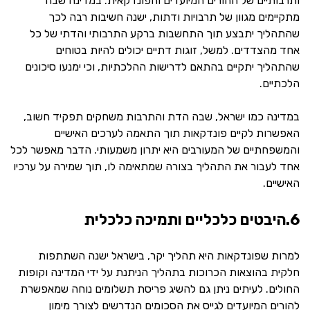
ותרבותיים של ההורים המיועדים והפונדקאית. במדינה שבה
מתקיימים מגוון של תרבויות ודתות, ישנה חשיבות רבה לכך
שהתהליך יתבצע תוך התחשבות ברקע התרבותי והדתי של כל
אחד מהצדדים. למשל, זוגות דתיים יכולים להיות בטוחים
שהתהליך יתקיים בהתאם לדרישות ההלכתיות, וכי ימנעו סיכונים
הלכתיים.
במדינה כמו ישראל, שבה הדת והתרבות משחקים תפקיד חשוב,
האפשרות לקיים פונדקאות תוך התאמה לערכים האישיים
והמשפחתיים של המעורבים היא יתרון משמעותי. הדבר מאפשר לכל
אחד לעבור את התהליך בצורה שמתאימה לו, תוך שמירה על ערכיו
האישיים.
6.היבטים כלכליים ותמיכה כלכלית
למרות שפונדקאות היא תהליך יקר, בישראל ישנה השתתפות
חלקית בהוצאות הכרוכות בתהליך הניתנת על ידי המדינה וקופות
החולים. לעיתים ניתן גם להשיג פריסת תשלומים נוחה שמאפשרת
להורים המיועדים לגייס את הסכומים הנדרשים לצורך מימון