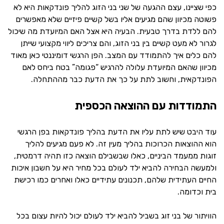
כפי שציינו, עצם ההגעה של שני בני הזוג להליך פונדקאות היא לא
פשוטה מכיוון שהם מגיעים אליו בשל קשיים פיזיים שלא מאפשרים
להם ללדת בדרך טבעית. הבעיה היא אצל האם המיועדת מה שיכול
לגרור לא מעט קשיים בין בני הזוג, והם צריכים ליווי מקצועי שייתן
להם כלים איך להתמודד עם המצב. הפן הרגשי דומיננטי כאן מאוד
מכיוון שהאם המיועדת עלולה להרגיש “פגומה” בטח ביחס לאם
הפונדקאית, וחשוב לתת על כך את הדעת כבר מההתחלה.
התמודדות עם ההוצאה הכספית
עוד היבט שיש לתת עליו את הדעת בהליך פונדקאות בפן הרגשי
הוא ההוצאות הכרוכות בהליך מעין זה. לא פעם מגיעים להליך
זוגות ממעמד הביניים, כאלו שבשבילם הוצאה כזו תהיה דרמטית,
ולמעשה הבחירה להביא ילד לעולם בכל מחיר היא על חשבון איכות
החיים העתידית שלהם, תכנונים עתידיים כאלו ואחרים כמו רכישת
בית וכדומה.
הוויתור של בני זוג בשביל להביא ילד לעולם יכול להיות עצום בכל