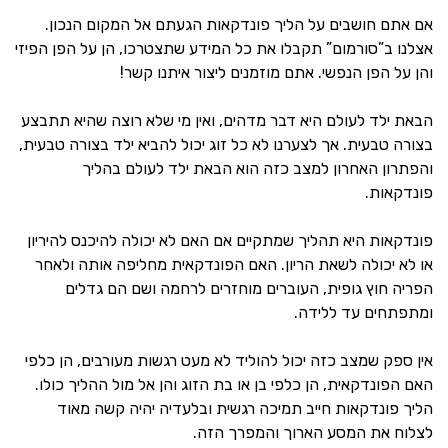
אם אתם חושבים על הליך פונדקאות הגעתם אל המקום הנכון.
אצלנו ב”סורמום” תקבלו את כל המידע שתצטרכו, הן על הפן הפיזי
והן על הפן הנפשי. אתם מוזמנים ליצור איתנו קשר!
הבאת ילד לעולם היא דבר מדהים, ואין מי שלא רוצה שהיא תתבצע
בצורה טבעית. אך לצערנו לא כל זוג יכול להביא ילד בצורה טבעית,
והפתרון האחרון למצב כזה הוא הבאת ילד לעולם בהליך
פונדקאות.
פונדקאות היא תהליך שמתקיים אם האם לא יכולה להיכנס להיריון
או לא יכולה לשאת הריון. האם הפונדקאית מחליפה אותה ולאחר
הפריה חוץ גופית, העוברים מוחזרים לרחמה ושם הם גדלים
ומתפתחים עד ללידה.
אין ספק שמצב כזה יכול להוליד לא מעט רגשות מעורבים, הן כלפי
האם הפונדקאית, הן כלפי בן או בת הזוג והן אל מול ההליך כולו.
הליך פונדקאות חייב תמיכה רגשית ובלעדיה יהיה קשה מאוד
לצלוח את המסע הארוך והמפרך הזה.