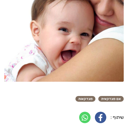
אם פונדקאית
פונדקאות
שיתוף :