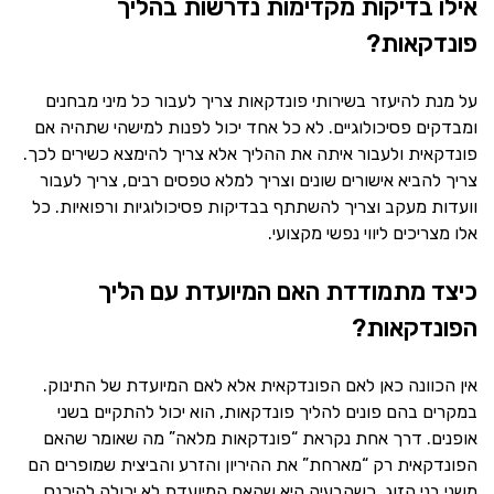
אילו בדיקות מקדימות נדרשות בהליך
פונדקאות?
על מנת להיעזר בשירותי פונדקאות צריך לעבור כל מיני מבחנים
ומבדקים פסיכולוגיים. לא כל אחד יכול לפנות למישהי שתהיה אם
פונדקאית ולעבור איתה את ההליך אלא צריך להימצא כשירים לכך.
צריך להביא אישורים שונים וצריך למלא טפסים רבים, צריך לעבור
וועדות מעקב וצריך להשתתף בבדיקות פסיכולוגיות ורפואיות. כל
אלו מצריכים ליווי נפשי מקצועי.
כיצד מתמודדת האם המיועדת עם הליך
הפונדקאות?
אין הכוונה כאן לאם הפונדקאית אלא לאם המיועדת של התינוק.
במקרים בהם פונים להליך פונדקאות, הוא יכול להתקיים בשני
אופנים. דרך אחת נקראת “פונדקאות מלאה” מה שאומר שהאם
הפונדקאית רק “מארחת” את ההיריון והזרע והביצית שמופרים הם
משני בני הזוג, כשהבעיה היא שהאם המיועדת לא יכולה להיכנס