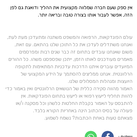
אין ספק שעם חברה שמלווה מקצועית את ההליך ודואגת גם לפן
הזה, אפשר לעבור אותו בצורה טובה ובריאה יותר.
עולם הפונדקאות, הרפואה והמשפט משתנה ומתעדכן מעת לעת,
ואנחנו משתדלים לעדכן את כל התוכן שלנו בהתאם. עם זאת,
משום שאנחנו עובדים בתחום זה כבר שנים רבות ומפרסמים
מאמרים מעודכנים לאותו הזמן, ייתכן שפספסנו משהו. כל ההורים
המיועדים עוברים איתנו הדרכות עדכניות המתאימות לתקופה
הרלוונטית. אנחנו ממליצים להסתמך על הידע המקצועי של
היועצות ומנהלות המסלולים שלנו.
האמור מהווה סקירה כללית של הנושאים הרלוונטיים ואין באמור כדי
להוות תחליף לייעוץ רפואי או לייעוץ בתחום הפונדקאות. אין
להתבסס על האמור בקבלת החלטות כלשהן וכל מסקנה ו/או
פעולה על בסיס הכתוב הינה באחריות הקורא בלבד.
מצאתם טעות באחת הכתבות? נשמח לשמוע.
שיתוף :