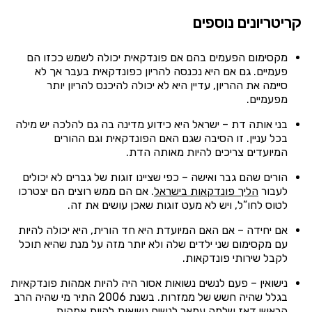
קריטריונים נוספים
מקסימום הפעמים בהם אם פונדקאית יכולה לשמש ככזו הם
פעמיים. גם אם היא נכנסה להריון כפונדקאית בעבר אך לא
סיימה את ההריון, עדיין היא לא יכולה להיכנס להריון יותר
מפעמיים.
בני אותה דת – ישראל היא כידוע מדינה בה גם להלכה יש מילה
בכל עניין. זו הסיבה שגם האם הפונדקאית וגם ההורים
המיועדים צריכים להיות מאותה הדת.
הורים שהם גבר ואישה – כפי שציינו זוגות של גברים לא יכולים
לעבור
הליך פונדקאות בישראל
. אם הם ממש רוצים הם יצטרכו
לטוס לחו”ל, ויש לא מעט זוגות שאכן עושים את זה.
אם יחידה – אם האם המיועדת היא חד הורית, היא יכולה להיות
עם מקסימום שני ילדים שלה ולא יותר מזה על מנת שהיא תוכל
לקבל שירותי פונדקאות.
נישואין – פעם לנשים נשואות אסור היה להיות אמהות פונדקאיות
בגלל שהיה חשש של ממזרות. בשנת 2006 התיר מי שהיה הרב
הראשי דאז שלמה עמאר לנשים נשואות להיות אמהות