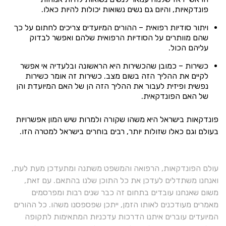
פונדקאיות, והיום גם נשים נשואות יכולות להיות כאלו.
ויתור סודיות רפואית – ההורים המיועדים צריכים לחתום על כך
שהם מוותרים על הסודיות הרפואית שלהם ואפשר לבדוק
עליהם הכול.
כשירות – כמובן שהכשירות היא הראשונה ובלעדיה אי אפשר
לקיים את ההליך הזה בשום מצב. כשירות זה אומר כשירות
נפשית ופיזית לעבור את ההליך הזה הן של האם המיועדת והן
של האם הפונדקאית.
פונדקאות בישראל היא משהו שקורה ולמרות שיש המון אפשרויות
בעולם וגם כאלו שזולות יותר, רבים בוחרים בישראל למטרה הזו.
עולם הפונדקאות, הרפואה והמשפט משתנה ומתעדכן מעת לעת,
ואנחנו משתדלים לעדכן את כל התוכן שלנו בהתאם. עם זאת,
משום שאנחנו עובדים בתחום זה כבר שנים רבות ומפרסמים
מאמרים מעודכנים לאותו הזמן, ייתכן שפספסנו משהו. כל ההורים
המיועדים עוברים איתנו הדרכות עדכניות המתאימות לתקופה