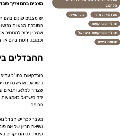
מצבים בהם צריך פונד
הלהטב
פונדקאות מחיר
פונדקאית
יש מצבים שונים בהם הא
תהליך פונדקאות
הסובלת מבעיות נפשיות 
שהיריון יכול להחמיר א
תהליך פונדקאות בישראל
וכמובן, זוגות בהם אין 
תרומת ביצית
ההבדלים בין
פונדקאות בחו"ל עדיפה 
בישראל, שהיא מדינה יה
שצריך למלא, ותנאים שג
ילד בישראל באמצעות א
חלומם.
מעבר לכך יש הבדל נוס
קיסרי, גם הם יקרים בא