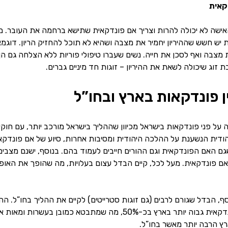
קאית
ישה לא יכולה להרות וצריך אם פונדקאית שתישא ברחמה את העובר. מצבי
יש חשש שההיריון יחמיר את מצבה ושהיא לא תוכל להחזיק הריון. דוגמא
ת מצבה ואף לסכן את חייה. נשים שעברו טיפולי פוריות ללא הצלחה גם ה
בת זוג שיכולה לשאת את ההיריון – זוגות חד מיניים גברים.
 פונדקאות בארץ ובחו”ל
על פני פונדקאות בישראל מכיוון שההליך בישראל מורכב יותר, עם חוקים
ודית הנשענת על ההלכה היהודית ומסיבות אחרות, סיוע של אם פונדקאית 
ם האם הפונדקאית וגם ההורים חייבים לעמוד בהם. בנוסף, ישנם מצבים ב
ם פונדקאית. מעל לכל, קיים הבדל עצום בעלויות, מה שהופך את האופ
ף, הבדל שגורם לרבים (גם זוגות סטרייטים) לקיים את ההליך בחו”ל. 
נשיאת הריון של אם פונדקאית גבוה יותר בארץ בכ-50%, מה 
רץ הרבה יותר מאשר בחו”ל.