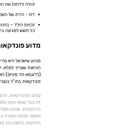
יכולה לדחות את הלי
דת – הדת של האם ה
זכויות הילד – בחוז
כל חשש לפגיעה בי
מדוע פונדקאות
מכיוון שישראל היא מדי
הוראות שצריך למלא, יש
(לדוגמא חד מיניים) ל
פונדקאות בחו”ל בשביל
עולם הפונדקאות, הרפ
זה כבר שנים רבות ומפ
הרלוונטית. אנחנו ממל
האמור מהווה סקירה כלל
החלטות כלשהן וכל מסק