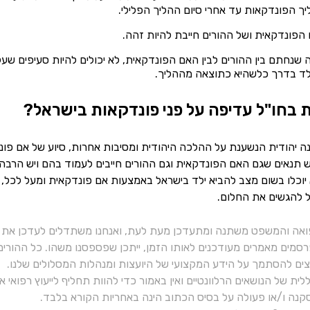
ך הפונדקאות עד אחרי סיום ההליך הפלילי.
פונדקאית ושל ההורים חייבת להיות זהה.
ה שנחתם בין ההורים לבין האם הפונדקאית, לא יכולים להיות סעיפים שעל
לד בדרך כלשהיא כתוצאה מההליך.
 בחו"ל עדיפה על פני פונדקאות בישראל?
נה יהודית הנשענת על ההלכה היהודית ומסיבות אחרות, סיוע של אם פונדק
 תנאים שגם האם הפונדקאית וגם ההורים חייבים לעמוד בהם ויש הרבה י
א יוכלו בשום מצב להביא ילד בישראל באמצעות אם פונדקאית ומעל לכל,
 להגשים את החלום.
ואה והמשפט משתנה ומתעדכן מעת לעת, ואנחנו משתדלים לעדכן את כ
רסמים מאמרים מעודכנים לאותו הזמן, ייתכן שפספסנו משהו. כל ההורי
יצים להסתמך על הידע המקצועי של היועצות ומנהלות המסלולים שלנו.
ית של הנושאים הרלוונטיים ואין באמור כדי להוות תחליף לייעוץ רפואי
נה ו/או פעולה על בסיס הכתוב הינה באחריות הקורא בלבד.