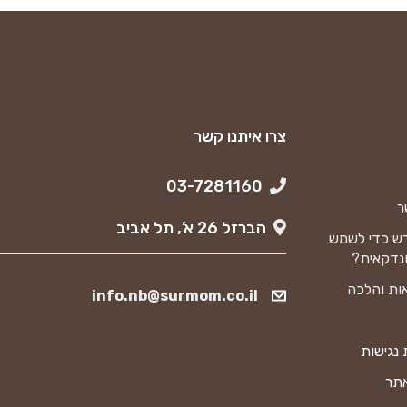
צרו איתנו קשר
03-7281160
ר
הברזל 26 א’, תל אביב
ש כדי לשמש
נדקאית?
ות והלכה
info.nb@surmom.co.il
נגישות
אתר