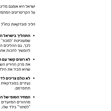
ישראל היא אומנם מדינ
על הקריטריונים המחמי
הליך פונדקאות בחו”ל 
התהליך בישראל הוא
שמעוניינות ‘למכור’
לכך, גם ההליכים הב
להמשיך לחכות אחרי
לא רוצים קשר עם 
את פרק ההיריון השו
שהיא תכיר את הילד
לא כולם צריכים ל
נעזרים בפונדקאית ע
תתפרסם.
המחיר הסופי של ה
מההורים המיועדים מ
“לסחור” בילד שלו, 