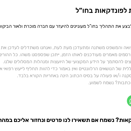
 לפונדקאות בחו”ל
לבצע את התהליך בחו”ל מעוניינים להיעזר עם חברה מוכרת ולאור הביקוש
ואה והמשפט משתנה ומתעדכן מעת לעת, ואנחנו משתדלים לעדכן את כ
רסמים מאמרים מעודכנים לאותו הזמן, ייתכן שפספסנו משהו. כל ההורי
יצים להסתמך על הידע המקצועי של היועצות ומנהלות המסלולים שלנו.
ית של הנושאים הרלוונטיים ואין באמור כדי להוות תחליף לייעוץ רפואי
נה ו/או פעולה על בסיס הכתוב הינה באחריות הקורא בלבד.
תבות? נשמח לשמוע.
אות? נשמח אם תשאירו לנו פרטים ונחזור אליכם במהרה