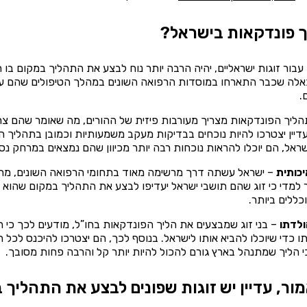
ך פונדקאות בישראל?
עבור זוגות ישראליים, יהיה הרבה יותר נוח לבצע את התהליך במקום בו
כאלה שכבר התארחו במוסדות הרפואה השונים במהלך הטיפולים שהם עב
.
ליך הפונדקאות מצריך מעורבות פיזית של ההורים, מה שאומר שהם צרי
דיין יצטרכו להיות נוכחים בבדיקות מעקב משמעותיות וכמובן בתהליך ה
אל, הם יוכלו להראות נוכחות רבה יותר מכיוון שהם נמצאים במרחק נס
כותית
– ישראל עשתה דרך מרשימה מאוד בתחומי הרפואה השונים, מה 
ר למדי כי זוג שהם תושבי ישראל יעדיפו לבצע את התהליך במקום שהוא
ללים ביותר.
ולדתו
– בני זוג שמבצעים את הליך הפונדקאות בחו”ל, מודעים לכך כי הת
ו כדי שיוכלו להביא אותו לישראל. בנוסף לכך, הם יצטרכו להיכנס לכל 
י הליך שמתנהל בארץ גורם להכול להיות יותר קל והרבה פחות מסובך.
ור, עדיין יש זוגות שפונים לבצע את התהליך 