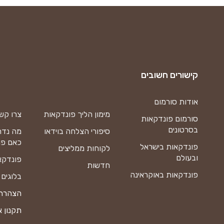
קישורים חשובים
אודות סורמום
מימון הליך פונדקאות
צרו קש
סורמום פונדקאות
בסרטונים
סיפורי הצלחה בוידאו
מה נדר
כאם פו
פונדקאות בישראל
לקוחות ממליצים
ובעולם
פונדקא
חדשות
פונדקאות באוקראינה
בלוגים
הצהרת 
תקנון 