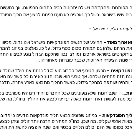
ה מפותחת ומתקדמת ויש לה יתרונות רבים בתחום הרפואה, אך למעשה, ד
רים שיש בישראל ובשל כך נאלצים לא מעט לפנות לבצע את הליך הפונד
לעומת הליך בישראל –
 ארוך מאוד –
ההיצע של הנשים הפונדקאיות בישראל אינו גדול, מכיוון 
 את הרחם שלהן גם תמורת סכום כסף גדול. על כן, נאלצים בני זוג להמת
ירוקרטיים בישראל אורכים זמן רב. נכון שחלקם הגדול נוגע לביצוע הת
 שנות הציפייה הארוכות שכבר עומדות מאחוריהן.
הפונדקאית
– הרצון הטבעי של כל זוג הוא לגדל בנחת את הילד שנולד ל
נה הזה מהחיים שלהם. אך טבעי הוא שבני הזוג לא ירצו כל קשר עם האם
 ותהיה שותפה למהלך גידולו. כאשר ההליך מתבצע בארץ אחרת, הדבר
דעת…
– ישנם זוגות שלא מעוניינים שכל החברים והידידים יהיו מעורבים ב
ל מנת לעשות זאת. זוגות כאלה יעדיפו לבצע את ההליך בחו”ל, מה שיבט
ליך הפונדקאות
– בני זוג שפונים לבצע הליך פונדקאות נודעים כי מדו
אות אלפי שקלים. מה שכן, בחו”ל המחירים הרבה יותר זולים וניתן לבצ
אבל בסופו של היום, כולם תלויים בכסף ואם ישנה אופציה להשיג את אות