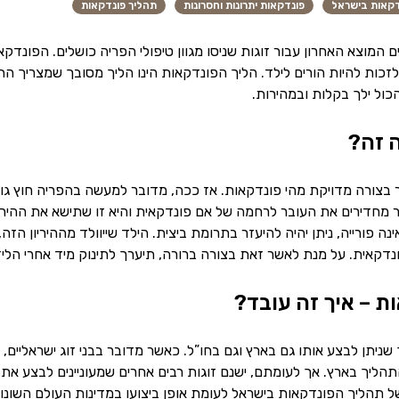
דקאות בישראל
פונדקאות יתרונות וחסרונות
תהליך פונדקאות
ם המוצא האחרון עבור זוגות שניסו מגוון טיפולי הפריה כושלים. הפונ
זכות להיות הורים לילד. הליך הפונדקאות הינו הליך מסובך שמצריך התנ
ול ילך בקלות ובמהירות.
 זה?
 בצורה מדויקת מהי פונדקאות. אז ככה, מדובר למעשה בהפריה חוץ גופ
מחדירים את העובר לרחמה של אם פונדקאית והיא זו שתישא את ההיריון
ה פורייה, ניתן יהיה להיעזר בתרומת ביצית. הילד שייוולד מההיריון הזה, 
ונדקאית. על מנת לאשר זאת בצורה ברורה, תיערך לתינוק מיד אחרי הלידה 
ת – איך זה עובד?
ניתן לבצע אותו גם בארץ וגם בחו”ל. כאשר מדובר בבני זוג ישראליים, ה
הליך בארץ. אך לעומתם, ישנם זוגות רבים אחרים שמעוניינים לבצע את
של
תהליך הפונדקאות בישראל
לעומת אופן ביצועו במדינות העולם השונו