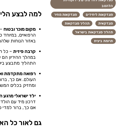
פונדקאות לחד מיניים גייז וקהילת
הלהטב
למה לבצע הלי
פונדקאות ליחידים
פונדקאות מחיר
פונדקאית
תהליך פונדקאות
מקום מוכר ובטוח
– 
תהליך פונדקאות בישראל
הרפואיים, במיוחד 
באזור הנוחות שלהם
תרומת ביצית
קרבה פיזית
– כל תה
במהלך ההיריון הם ע
התהליך מתבצע בישר
רפואה מתקדמת ואי
העולם. אם כך, ברו
ומחזיק בכלים המשוכ
ילד ישראלי מרגע ה
דרכון מיד עם הולדת
אם כך, ברור למדי כ
גם לאור כל האמ