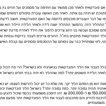
ם פונדקאית ולאחר מכן ממשיך עם חתימה על מסמכים ועל חוזים בין בנ
ווכת יש חוזה גם איתה. לאחר מכן האישה עוברת טיפולים רפואיים שמכינ
ו של דבר העוברים מוכנסים לרחמה של האם הפונדקאית. חשוב לדעת ש
התהליך הזה. בהמשך התהליך ישנה לידה ולאחר הלידה היילוד הוא של
 שסוכם ועכשיו בני הזוג צריכים להפוך את הילד לאזרח מדינת ישראל
ליך הפונדקאות מתקיים בחו”ל. ההורים צריכים לעבור בדיקות גנטיות שמ
טי, ליווי שמתחיל כבר עם ניסוחם של ההסכמים ומסתיים עם קבלת האישו
 לעבור את הליך הפונדקאות בגיאורגיה ולא בישראל? הרי פה הכול ק
לאחר הלידה פשוטים יותר? למה שההליך לא יהיה בבתי חולים בישראל אל
ות הוא מן הסתם הליך יקר, מה שלא כל זוג יכול להרשות לעצמו. יש כא
היכנס להיריון והם מתכננים לעבור את הליך הפונדקאות יותר מפעם אחת
 משמעותיים.