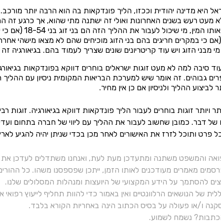
אל היא מדינה יהודית וככזו, הליך פונדקאות בה הוא הרבה יותר מורכב. ק
לא מעט רעש בשנים האחרונות ואולי זה ישתנה מתי שהוא, אך כרגע זה 
(אם כי במקרים חריגים בהם בני הזוג מוכיחים שהם לא מצאו מישהי אח
מבני הזוג ויש עוד קריטריונים שונים שצריך לעמוד בהם. בגיאורגיה זה 
 עוד סיבה למה לא מעט זוגות ישראלים בוחרים דווקא בפונדקאות בגיאורג
רים גבוהים. זה אומר שיש למערכת הבריאות המקומית ניסיון עם ההליך 
 לביצוע ההליך ולניסיון אם כן אין מחיר.
ר ויותר זוגות בוחרים לעבור הליך פונדקאות דווקא בגיאורגיה. זוגות רב
של דבר. כמובן שחשוב לעבור את ההליך עם ליווי של חברה בתחום ועדי
ל פרט ותוכל לזרז את האישורים לאחר מכן בכדי שניתן יהיה להגיע לארץ
ואה והמשפט משתנה ומתעדכן מעת לעת, ואנחנו משתדלים לעדכן את כ
רסמים מאמרים מעודכנים לאותו הזמן, ייתכן שפספסנו משהו. כל ההורי
יצים להסתמך על הידע המקצועי של היועצות ומנהלות המסלולים שלנו.
ית של הנושאים הרלוונטיים ואין באמור כדי להוות תחליף לייעוץ רפואי
נה ו/או פעולה על בסיס הכתוב הינה באחריות הקורא בלבד.
תבות? נשמח לשמוע.