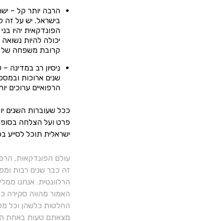
הרבה יותר קל – ישר
בישראל. יש על זה 
יכולה להיות נשואה 
קרובת משפחה של מי 
ניסיון רב במדינה –
שנים ארוכות ובמספ
הרפואיים ערוכים יותר
ככל שעוברות השנים יות
פרט ועל הצלחה בסופו 
ישראלית תוכל לסייע בכ
עולם הפונדקאות, הרפ
זה כבר שנים רבות ומפ
הרלוונטית. אנחנו ממל
האמור מהווה סקירה כלל
החלטות כלשהן וכל מסק
מצאתם טעות באחת הכ