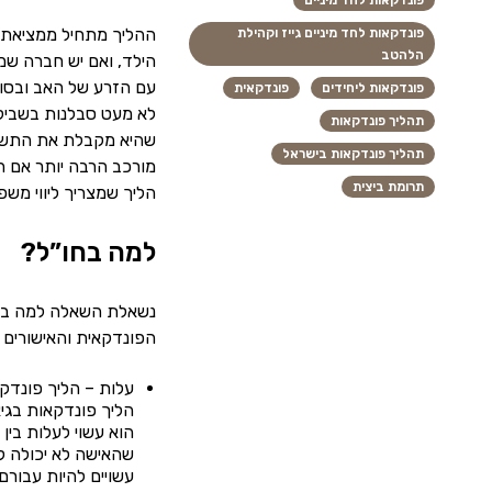
פונדקאות לחד מיניים
ההליך מתחיל ממציאת א
פונדקאות לחד מיניים גייז וקהילת
הלהטב
הילד, ואם יש חברה שמת
עם הזרע של האב ובסופ
פונדקאות ליחידים
פונדקאית
לא מעט סבלנות בשביל 
תהליך פונדקאות
שהיא מקבלת את התשלום
תהליך פונדקאות בישראל
מורכב הרבה יותר אם ה
תרומת ביצית
הליך שמצריך ליווי משפ
למה בחו”ל?
נשאלת השאלה למה בכלל
הפונדקאית והאישורים 
עלות – הליך פונדקא
שהאישה לא יכולה ל
עשויים להיות עבורם