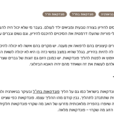
גיאורגיה
פונדקאות בחו"ל
פונדקאות חו"ל
נסים להיריון בצורה טבעית ומביאים ילד לעולם. בעבר מי שלא יכול היה ל
י פוריות שהעלו דרמטית את הסיכויים להיכנס להיריון, וגם נשים וגברים 
ם קיצוניים בהם לרפואה אין מענה. יש מקרים בהם אישה לא יכולה להיכנס 
לה להיות בהיריון, בגלל שהיא במצב נפשי כזה בו היא לא יכולה לשאת הרי
ימוץ או לפנות להליך פונדקאות. יש כמובן היום גם זוגות של גברים שצרי
להם לעשות את זה ושאחד מהם יהיה האבא הביולוגי.
ונדקאות בישראל כמו גם על הליך
פונדקאות בחו”ל
ובעיקר בגיאורגיה ול
ת שתתנדב לתהליך, נבין קודם מהו ההליך עצמו. פונדקאות כפי שציינו 
 שיופרו בהפריה מלאכותית מזרעו של האב מה שקרוי פונדקאות חלקית, א
 הזוג מה שקרוי – פונדקאות מלאה.