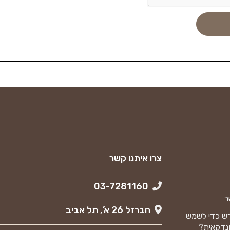
צרו איתנו קשר
03-7281160
ר
הברזל 26 א’, תל אביב
ש כדי לשמש
נדקאית?