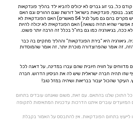
ודם כל, בני זוג גברים לא יכולים להביא ילד בהליך פונדקאות
המצב. בנוסף, פונדקאות בישראל דורשת שגם ההורים וגם האם
הפונדקאית יהיו בני אותו המין, מי שיכול לעבור את ההליך הזה הם בני זוג בני 18-54 (אם כי יש מקרים בהם גם מעל לגיל 54 מאשרים) האם הפונדקאית לא
רת אפשרי שהיא תהיה נשואה) האם הפונדקאית לא יכולה להיות
לא ככה, בגיאורגיה כמו גם בחו”ל בכלל זה הרבה יותר פשוט.
יה. גיאורגיה היא “בירת הפונדקאות” וההליך מתקיים בה כבר
הזה, זה אומר שהפרוצדורה מוכרת יותר, זה אומר שהמוסדות
ים מדווחים על חוויה חיובית שהם עברו במדינה, על דאגה לכל
ף שזו תהיה חברה ישראלית שיש לה את הניסיון הדרוש. חברה
. העיקר שהכול יעבור בבריאות ושיהיה במזל טוב!
ל התוכן שלנו בהתאם. עם זאת, משום שאנחנו עובדים בתחום
ם המיועדים עוברים איתנו הדרכות עדכניות המתאימות לתקופה
 או לייעוץ בתחום הפונדקאות. אין להתבסס על האמור בקבלת