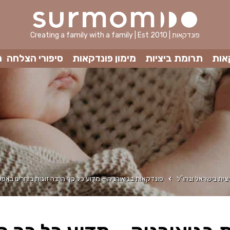
Creating a family with a family | Est 2010 | פונדקאות
אות
תרומת ביציות
מימון פונדקאות
סיפורי הצלחה
מ
צית בישראל ובחו"ל
פונדקאות בגיאורגיה – מדוע כל כך הרבה זוגות בוחרים באפש