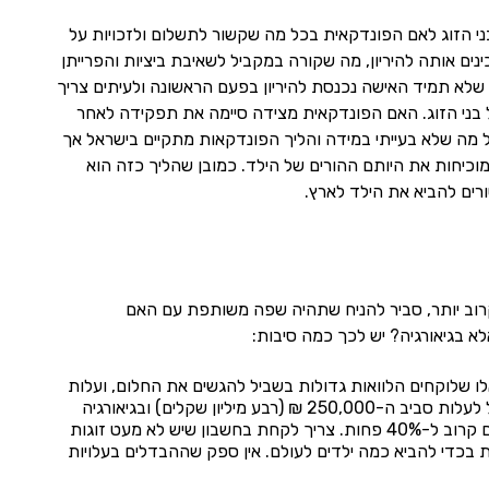
י הזוג לאם הפונדקאית בכל מה שקשור לתשלום ולזכויות על
ים אותה להיריון, מה שקורה במקביל לשאיבת ביציות והפרייתן
לא תמיד האישה נכנסת להיריון בפעם הראשונה ולעיתים צריך
 בני הזוג. האם הפונדקאית מצידה סיימה את תפקידה לאחר
 מה שלא בעייתי במידה והליך הפונדקאות מתקיים בישראל אך
וכיחות את היותם ההורים של הילד. כמובן שהליך כזה הוא
רים להביא את הילד לארץ.
רוב יותר, סביר להניח שתהיה שפה משותפת עם האם
א בגיאורגיה? יש לכך כמה סיבות:
לו שלוקחים הלוואות גדולות בשביל להגשים את החלום, ועלות
הליך פונדקאות בגיאורגיה תהיה נמוכה יותר. כמה נמוכה יותר? בישראל הליך פונדקאות יכול לעלות סביב ה-250,000 ₪ (רבע מיליון שקלים) ובגיאורגיה
הוא עשוי לעלות בין 150,000 ₪ ל-200,000 ₪. זהו חיסכון משמעותי בכסף שיכול להגיע גם קרוב ל-40% פחות. צריך לקחת בחשבון שיש לא מעט זוגות
 בכדי להביא כמה ילדים לעולם. אין ספק שההבדלים בעלויות