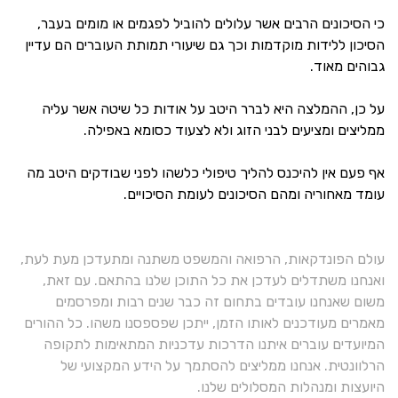
כי הסיכונים הרבים אשר עלולים להוביל לפגמים או מומים בעבר,
הסיכון ללידות מוקדמות וכך גם שיעורי תמותת העוברים הם עדיין
גבוהים מאוד.
על כן, ההמלצה היא לברר היטב על אודות כל שיטה אשר עליה
ממליצים ומציעים לבני הזוג ולא לצעוד כסומא באפילה.
אף פעם אין להיכנס להליך טיפולי כלשהו לפני שבודקים היטב מה
עומד מאחוריה ומהם הסיכונים לעומת הסיכויים.
עולם הפונדקאות, הרפואה והמשפט משתנה ומתעדכן מעת לעת,
ואנחנו משתדלים לעדכן את כל התוכן שלנו בהתאם. עם זאת,
משום שאנחנו עובדים בתחום זה כבר שנים רבות ומפרסמים
מאמרים מעודכנים לאותו הזמן, ייתכן שפספסנו משהו. כל ההורים
המיועדים עוברים איתנו הדרכות עדכניות המתאימות לתקופה
הרלוונטית. אנחנו ממליצים להסתמך על הידע המקצועי של
היועצות ומנהלות המסלולים שלנו.