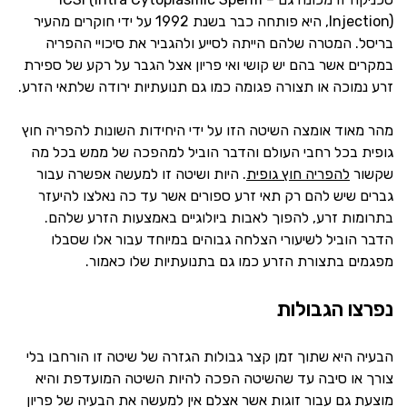
Injection), היא פותחה כבר בשנת 1992 על ידי חוקרים מהעיר
בריסל. המטרה שלהם הייתה לסייע ולהגביר את סיכויי ההפריה
במקרים אשר בהם יש קושי ואי פריון אצל הגבר על רקע של ספירת
זרע נמוכה או תצורה פגומה כמו גם תנועתיות ירודה שלתאי הזרע.
מהר מאוד אומצה השיטה הזו על ידי היחידות השונות להפריה חוץ
גופית בכל רחבי העולם והדבר הוביל למהפכה של ממש בכל מה
שקשור
להפריה חוץ גופית
. היות ושיטה זו למעשה אפשרה עבור
גברים שיש להם רק תאי זרע ספורים אשר עד כה נאלצו להיעזר
בתרומות זרע, להפוך לאבות ביולוגיים באמצעות הזרע שלהם.
הדבר הוביל לשיעורי הצלחה גבוהים במיוחד עבור אלו שסבלו
מפגמים בתצורת הזרע כמו גם בתנועתיות שלו כאמור.
נפרצו הגבולות
הבעיה היא שתוך זמן קצר גבולות הגזרה של שיטה זו הורחבו בלי
צורך או סיבה עד שהשיטה הפכה להיות השיטה המועדפת והיא
מוצעת גם עבור זוגות אשר אצלם אין למעשה את הבעיה של פריון