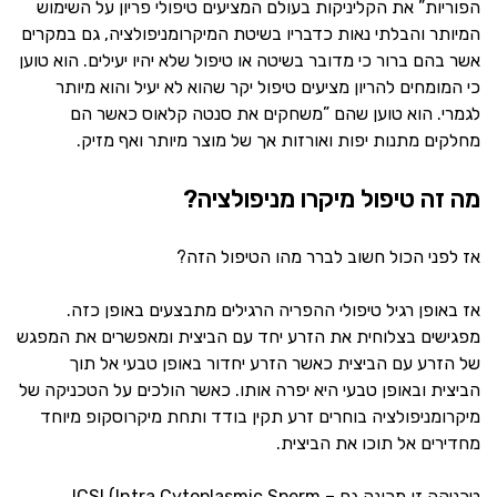
הפוריות” את הקליניקות בעולם המציעים טיפולי פריון על השימוש
המיותר והבלתי נאות כדבריו בשיטת המיקרומניפולציה, גם במקרים
אשר בהם ברור כי מדובר בשיטה או טיפול שלא יהיו יעילים. הוא טוען
כי המומחים להריון מציעים טיפול יקר שהוא לא יעיל והוא מיותר
לגמרי. הוא טוען שהם ”משחקים את סנטה קלאוס כאשר הם
מחלקים מתנות יפות ואורזות אך של מוצר מיותר ואף מזיק.
מה זה טיפול מיקרו מניפולציה?
אז לפני הכול חשוב לברר מהו הטיפול הזה?
אז באופן רגיל טיפולי ההפריה הרגילים מתבצעים באופן כזה.
מפגישים בצלוחית את הזרע יחד עם הביצית ומאפשרים את המפגש
של הזרע עם הביצית כאשר הזרע יחדור באופן טבעי אל תוך
הביצית ובאופן טבעי היא יפרה אותו. כאשר הולכים על הטכניקה של
מיקרומניפולציה בוחרים זרע תקין בודד ותחת מיקרוסקופ מיוחד
מחדירים אל תוכו את הביצית.
טכניקה זו מכונה גם – ICSI (Intra Cytoplasmic Sperm