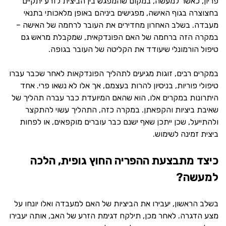
פריון, כאשר למעשה, במקום שהמפגש בין הביצית לזרע יתקיים
בחצוצרה בגוף האישה, מפגישים ביניהם באופן מלאכותי בתנאי
מעבדה. בשלב האחרון מחדירים את העובר לרחמה של האישה –
במקרה הזה ברחמה של האם הפונדקאית, שמקבלת מראש גם
טיפול הורמונלי שיעודד את הקליטה של העובר בגופה.
במקרים רבים, זוגות מגיעים לתהליך הפונדקאות לאחר שכבר עברו
טיפולי פוריות, בניסיון להרות בעצמם, אך אלו לא נשאו פרי. אחד
היתרונות במקרים אלו, הוא שהאם המיועדת כבר עברה תהליך של
שאיבת ביציות והקפאתן. במקרה כזה, התהליך עשוי להתקצר
ולהתייעל, שכן ייתכן שאף ישנם כבר עוברים מוקפאים, או לפחות
ביצית זמינה לשימוש.
כיצד מתבצעת ההפריה החוץ גופית, הלכה
למעשה?
בשלב הראשון, יעבירו את הביציות של האם למעבדה ואלו יונחו על
מצע הדגרה. לאחר מכן, תילקח דגימת הזרע של האב, אותה יעבירו