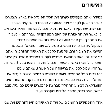
האישורים
במידה ואתם מעוניינים לערוך את הליך ה
פונדקאות
בארץ, תצטרכו
בשלב הראשון לקבל אישור מהוועדה המיוחדת שהקצה משרד
הבריאות, שתפקידה לאשר את זכאותכם לבצע את ההליך בישראל,
וכן לאשר את התאמתה של האם הפונדקאית שבחרתם – לעבור
את התהליך. בין חברי הוועדה נמנים רופאים מומחים ביילוד,
בגניקולוגיה וברפואה פנימית, פסיכולוג, עובד סוציאלי, משפטן
המייצג את הציבור ורב. על מנת לקבל את האישור המיוחל, הן אתם
בני הזוג, והן האם הנושאת, צריכים לעמוד במספר תנאים. בין היתר,
תצטרכו להוכיח כי אין באפשרותכם להתעבר באופן טבעי (ובמיוחד,
שההריון עלול לסכן את בריאותה של האישה), שאתם עונים
להגדרות הגיל המתאים, שאתם כשירים מבחינה רגשית לעבור את
התהליך ועוד. כמו כן, באותה הזדמנות גם תיבדקת התאמת האם
הפונדקאית לביצוע התהליך מבחינת פרמטרים שונים כמו גיל, מצב
רפואי, מצב רגשי, מספר הלידות שעברה ועוד.
אחד התפקידים החשובים של ועדת האישורים היא להחתים את שני