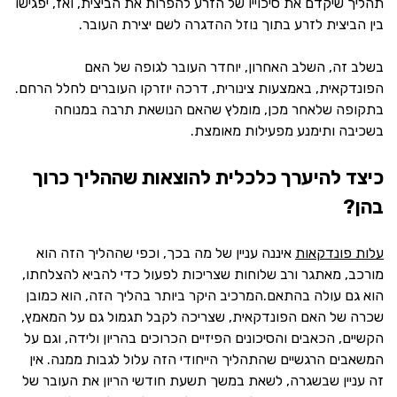
תהליך שיקדם את סיכוייו של הזרע להפרות את הביצית, ואז, יפגישו
בין הביצית לזרע בתוך נוזל ההדגרה לשם יצירת העובר.
בשלב זה, השלב האחרון, יוחדר העובר לגופה של האם
הפונדקאית, באמצעות צינורית, דרכה יוזרקו העוברים לחלל הרחם.
בתקופה שלאחר מכן, מומלץ שהאם הנושאת תרבה במנוחה
בשכיבה ותימנע מפעילות מאומצת.
כיצד להיערך כלכלית להוצאות שההליך כרוך
בהן?
עלות פונדקאות
איננה עניין של מה בכך, וכפי שההליך הזה הוא
מורכב, מאתגר ורב שלוחות שצריכות לפעול כדי להביא להצלחתו,
הוא גם עולה בהתאם.המרכיב היקר ביותר בהליך הזה, הוא כמובן
שכרה של האם הפונדקאית, שצריכה לקבל תגמול גם על המאמץ,
הקשיים, הכאבים והסיכונים הפיזיים הכרוכים בהריון ולידה, וגם על
המשאבים הרגשיים שהתהליך הייחודי הזה עלול לגבות ממנה. אין
זה עניין שבשגרה, לשאת במשך תשעת חודשי הריון את העובר של