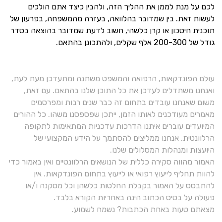
לכם על מנת לממן את ההליך הזה, ולהבין כיצד אתם הולכים
לעשות זאת. בין שמדובר בהלוואה, בעזרה מהמשפחה, בפרעון של
תוכנית חיסכון או קרן כלשהי, חשוב לדעת שמדובר בהוצאה בסדר
גודל של 200-300 אלף שקלים, ולהתכונן בהתאם.
עולם הפונדקאות, הרפואה והמשפט משתנה ומתעדכן מעת לעת,
ואנחנו משתדלים לעדכן את כל התוכן שלנו בהתאם. עם זאת,
משום שאנחנו עובדים בתחום זה כבר שנים רבות ומפרסמים
מאמרים מעודכנים לאותו הזמן, ייתכן שפספסנו משהו. כל ההורים
המיועדים עוברים איתנו הדרכות עדכניות המתאימות לתקופה
הרלוונטית. אנחנו ממליצים להסתמך על הידע המקצועי של
היועצות ומנהלות המסלולים שלנו.
האמור מהווה סקירה כללית של הנושאים הרלוונטיים ואין באמור כדי
להוות תחליף לייעוץ רפואי או לייעוץ בתחום הפונדקאות. אין
להתבסס על האמור בקבלת החלטות כלשהן וכל מסקנה ו/או
פעולה על בסיס הכתוב הינה באחריות הקורא בלבד.
מצאתם טעות באחת הכתבות? נשמח לשמוע.