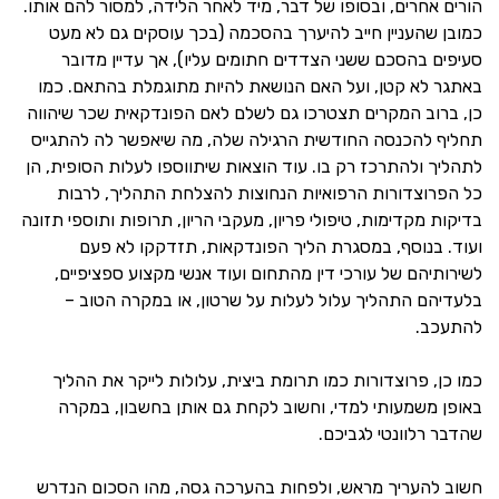
הורים אחרים, ובסופו של דבר, מיד לאחר הלידה, למסור להם אותו.
כמובן שהעניין חייב להיערך בהסכמה (בכך עוסקים גם לא מעט
סעיפים בהסכם ששני הצדדים חתומים עליו), אך עדיין מדובר
באתגר לא קטן, ועל האם הנושאת להיות מתוגמלת בהתאם. כמו
כן, ברוב המקרים תצטרכו גם לשלם לאם הפונדקאית שכר שיהווה
תחליף להכנסה החודשית הרגילה שלה, מה שיאפשר לה להתגייס
לתהליך ולהתרכז רק בו. עוד הוצאות שיתווספו לעלות הסופית, הן
כל הפרוצדורות הרפואיות הנחוצות להצלחת התהליך, לרבות
בדיקות מקדימות, טיפולי פריון, מעקבי הריון, תרופות ותוספי תזונה
ועוד. בנוסף, במסגרת הליך הפונדקאות, תזדקקו לא פעם
לשירותיהם של עורכי דין מהתחום ועוד אנשי מקצוע ספציפיים,
בלעדיהם התהליך עלול לעלות על שרטון, או במקרה הטוב –
להתעכב.
כמו כן, פרוצדורות כמו תרומת ביצית, עלולות לייקר את ההליך
באופן משמעותי למדי, וחשוב לקחת גם אותן בחשבון, במקרה
שהדבר רלוונטי לגביכם.
חשוב להעריך מראש, ולפחות בהערכה גסה, מהו הסכום הנדרש