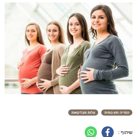
הפריה חוץ גופית
עלות פונדקאות
שיתוף :