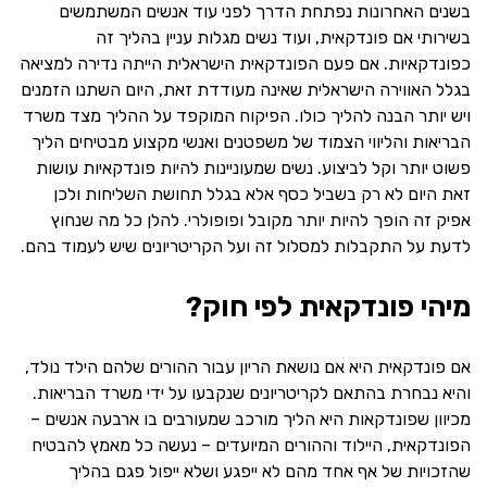
בשנים האחרונות נפתחת הדרך לפני עוד אנשים המשתמשים
בשירותי אם פונדקאית, ועוד נשים מגלות עניין בהליך זה
כפונדקאיות. אם פעם הפונדקאית הישראלית הייתה נדירה למציאה
בגלל האווירה הישראלית שאינה מעודדת זאת, היום השתנו הזמנים
ויש יותר הבנה להליך כולו. הפיקוח המוקפד על ההליך מצד משרד
הבריאות והליווי הצמוד של משפטנים ואנשי מקצוע מבטיחים הליך
פשוט יותר וקל לביצוע. נשים שמעוניינות להיות פונדקאיות עושות
זאת היום לא רק בשביל כסף אלא בגלל תחושת השליחות ולכן
אפיק זה הופך להיות יותר מקובל ופופולרי. להלן כל מה שנחוץ
לדעת על התקבלות למסלול זה ועל הקריטריונים שיש לעמוד בהם.
מיהי פונדקאית לפי חוק?
אם פונדקאית היא אם נושאת הריון עבור ההורים שלהם הילד נולד,
והיא נבחרת בהתאם לקריטריונים שנקבעו על ידי משרד הבריאות.
מכיוון שפונדקאות היא הליך מורכב שמעורבים בו ארבעה אנשים –
הפונדקאית, היילוד וההורים המיועדים – נעשה כל מאמץ להבטיח
שהזכויות של אף אחד מהם לא ייפגע ושלא ייפול פגם בהליך