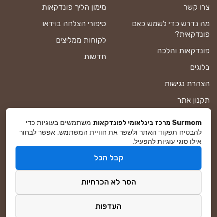
צרו קשר
מימון הליך פונדקאות
מה נדרש כדי לשמש כאם
סיפורי הצלחה בוידאו
פונדקאית?
לקוחות ממליצים
פונדקאות והלכה
חדשות
בלוגים
הצהרת נגישות
תקנון אתר
מדיניות פרטיות
משתמשים בעוגיות כדי
Surmom מרכז בינלאומי לפונדקאות
להבטיח תפקוד האתר ולשפר את חוויית המשתמש. אפשר לבחור
מפת אתר
אילו סוגי עוגיות להפעיל.
קבל הכל
© סורמום All Rights Reserved 2026
הסר לא הכרחיות
פיתוח ושיווק באינטרנט
DreamZone
העדפות