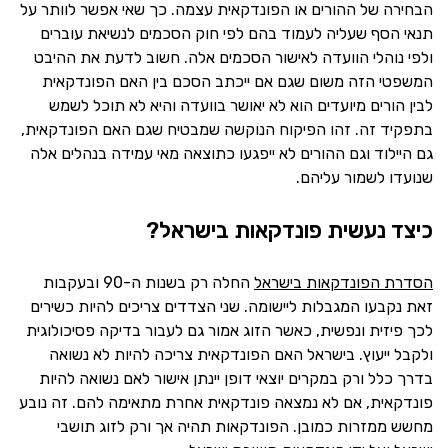
הבחירה של ההורים או הפונדקאית עצמה. כך שאי אפשר לוותר על
תנאי הסף שעליה לעמוד בהם לפי חוק הסכמים לנשיאת עוברים
ולפי נוהלי הוועדה לאישור הסכמים אלה. חשוב לדעת את ההיבט
המשפטי הזה משום שגם אם ייכתב הסכם בין האם הפונדקאית
לבין הורים מיועדים הוא לא יאושר בוועדה והיא לא תוכל לשמש
בתפקיד זה. זהו הפיקוח הנוקשה שמבטיח שגם האם הפונדקאית,
גם היילוד וגם ההורים לא ייפגעו כתוצאה מאי עמידה בנהלים אלה
שנועדו לשמור עליהם.
כיצד נעשית פונדקאות בישראל?
הסדרת הפונדקאות בישראל
החלה רק בשנות ה-90 ובעקבות
זאת נקבעו המגבלות ליישומה. שני הצדדים צריכים להיות כשירים
לכך פיזית ונפשית, כאשר הזוג אמור גם לעבור בדיקה פסיכולוגית
ולקבל ייעוץ. בישראל האם הפונדקאית צריכה להיות לא נשואה
בדרך כלל ורק במקרים יוצאי דופן יינתן אישור לאם נשואה להיות
פונדקאית, אם לא נמצאה פונדקאית אחרת מתאימה להם. זה נובע
מחשש ממזרות כמובן. הפונדקאות תהיה אך ורק לזוג תושבי