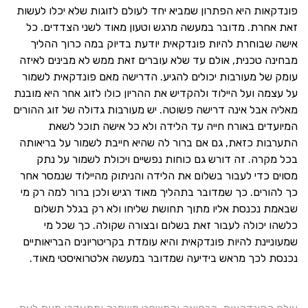
פונדקאות היא הפתרון שמביא יחד לעולם לזוגות שלא יכלו לעשות
זאת אחרת. מדובר במעשה מרגש וטעון מאוד לשני הצדדים. כל
אישה שבוחרת להיות פונדקאית יודעת בדיוק במה כרוך ההליך
מבחינה טכנית, אולם עד שלא עוברים זאת ממש לא מבינים לאיזה
עומק של מעורבות יכולים להגיע. הדרישה מאם פונדקאית לשמור
על עצמה ועל היילוד ולהקדיש את ההריון כולו לזוג אחר היא מובנת
מאליה אבל אינה דרישה פשוטה. יש מעורבות גדולה של זוג ההורים
המיועדים באורח חייה עד הלידה ולא כל אישה תוכל לשאת
התערבות כזאת, גם אם ברור לה שהיא חייבת לשמור על בריאותה
בכל מקרה. זה דורש גם כוחות נפשיים ויכולת לשמור על נתק
מסוים כדי לעבור בשלום את הלידה והניתוק מהיילוד שנמסר אחר
כך להורים. כך שמדובר בתהליך מאוד רגיש ולכן ברור למה רק מי
שבאמת נכנסת אליו מתוך תחושת שליחו ולא רק בגלל תשלום
כלשהו יכולה לעבור זאת בשלום ובצורה שקולה. כך שכל מי
שמעוניינת להיות פונדקאית והיא עומדת בקריטריונים הבריאותיים
נכנסת לכך מראש בידיעה שמדובר במעשה אלטרואיסטי מאוד.