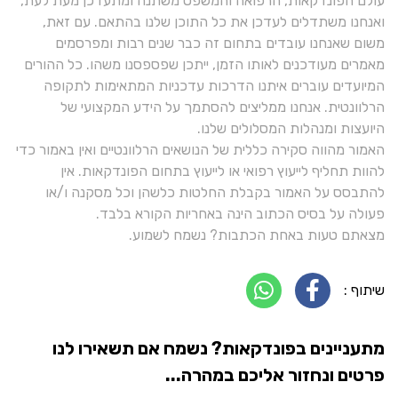
עולם הפונדקאות, הרפואה והמשפט משתנה ומתעדכן מעת לעת,
ואנחנו משתדלים לעדכן את כל התוכן שלנו בהתאם. עם זאת,
משום שאנחנו עובדים בתחום זה כבר שנים רבות ומפרסמים
מאמרים מעודכנים לאותו הזמן, ייתכן שפספסנו משהו. כל ההורים
המיועדים עוברים איתנו הדרכות עדכניות המתאימות לתקופה
הרלוונטית. אנחנו ממליצים להסתמך על הידע המקצועי של
היועצות ומנהלות המסלולים שלנו.
האמור מהווה סקירה כללית של הנושאים הרלוונטיים ואין באמור כדי
להוות תחליף לייעוץ רפואי או לייעוץ בתחום הפונדקאות. אין
להתבסס על האמור בקבלת החלטות כלשהן וכל מסקנה ו/או
פעולה על בסיס הכתוב הינה באחריות הקורא בלבד.
מצאתם טעות באחת הכתבות? נשמח לשמוע.
שיתוף :
מתעניינים בפונדקאות? נשמח אם תשאירו לנו
פרטים ונחזור אליכם במהרה...