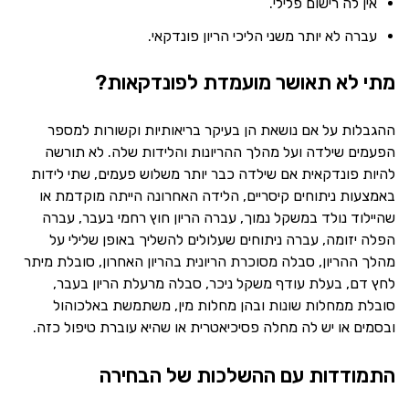
אין לה רישום פלילי.
עברה לא יותר משני הליכי הריון פונדקאי.
מתי לא תאושר מועמדת לפונדקאות?
ההגבלות על אם נושאת הן בעיקר בריאותיות וקשורות למספר
הפעמים שילדה ועל מהלך ההריונות והלידות שלה. לא תורשה
להיות פונדקאית אם שילדה כבר יותר משלוש פעמים, שתי לידות
באמצעות ניתוחים קיסריים, הלידה האחרונה הייתה מוקדמת או
שהיילוד נולד במשקל נמוך, עברה הריון חוץ רחמי בעבר, עברה
הפלה יזומה, עברה ניתוחים שעלולים להשליך באופן שלילי על
מהלך ההריון, סבלה מסוכרת הריונית בהריון האחרון, סובלת מיתר
לחץ דם, בעלת עודף משקל ניכר, סבלה מרעלת הריון בעבר,
סובלת ממחלות שונות ובהן מחלות מין, משתמשת באלכוהול
ובסמים או יש לה מחלה פסיכיאטרית או שהיא עוברת טיפול כזה.
התמודדות עם ההשלכות של הבחירה