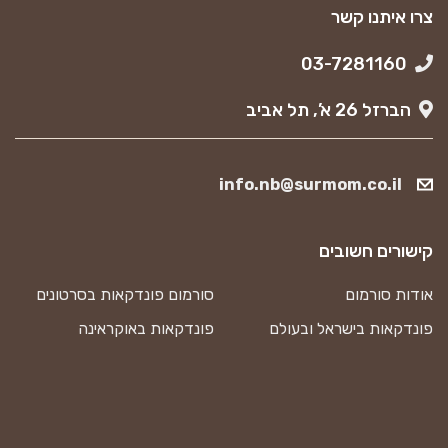
צרו איתנו קשר
03-7281160
הברזל 26 א’, תל אביב
info.nb@surmom.co.il
קישורים חשובים
אודות סורמום
סורמום פונדקאות בסרטונים
פונדקאות בישראל ובעולם
פונדקאות באוקראינה