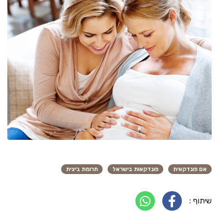
אם פונדקאית
פונדקאות בישראל
תרומת ביצית
שיתוף :