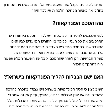
הוריים לא יכולים לקבל את המענה בישראל. הם מוצאים את הפתרון
בחו”ל. אך כאמור מבחינה הלכתית אין לכך היתר.
מהו הסכם הפונדקאות?
לפני שנכנסים להליך מורכב שכזה, יש לערוך הסכם בין הצדדים
המרכיבים את כל העניין. כלומר בין ההורים המיועדים לבין האם
הפונדקאית. בהסכם מסדירים הצדדים ביניהם את ההתחייבויות
שלהם. ההסכם הזה אמור לעבור גם את וועדת האישורים של
משרד הבריאות ורק לאחר שההסכם יקבל את האישור המלא אפשר
יהיה להתקדם הלאה.
האם ישנן הגבלות להליך הפונדקאות בישראל?
חשוב לציין כי
הליך הפונדקאות
בישראל אינו נצמד בהכרח להלכה
היהודית וגם אם ישנן הגבלות לביצוע ההליך, עדיין אין זה אומר כי
הירא את דבר ה’ יכול להסתמך על כך שהוא עומד בהגבלות הללו.
בכל מקרה לגופו יהיה עליו לפנות ולברר את העניין מול גורמי דת