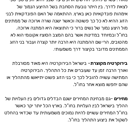
לצאת לדרך. בין היתר נובעת הסחבת בשל ההיצע הנמוך של
אימהות פונדקאיות כאן בארץ. ההתאמה של האם הפונדקאית לבני
הזוג ההיא לא כל כך פשוטה וכאשר ישנה שורה ארוכה של ממתינים
מול היצע נמוך של נשים ברור כי התוצאה היא המתנה ארוכה.
בחו”ל ובמיוחד במדינות אשר בהם המצב הסוציו אקונומי הוא לא
מהטובים, הרי שם ההמתנה היא הרבה יותר קצרה ועבור בני הזוג
הממתינים מדובר בקיצור דרך משמעותי.
בירוקרטיה מקוצרת
– בישראל הבירוקרטיה היא מאוד מסורבלת
ואורך הרבה זמן עד שעוברים את כל התהליך. הבירוקרטיה
המתישה עשויה להוביל לכך כי בני הזוג פשוט יתייאשו מהתהליך או
שהם יחפשו מוצא אחר בחו”ל.
מחירים
-גם מבחינת המחירים ישנם הבדלים גדולים בין העלויות של
ההליך בישראל לבין העלויות בחו”ל. בארץ הכל יותר יקר כאשר
בחו”ל המחירים עשויים להיות נמוכים משמעותית עד שכדאי בהחלט
לשקול את ביצוע התהליך בחו”ל.