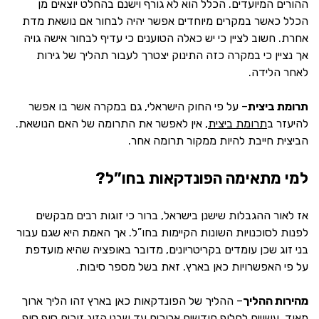
ההורים המיועדים. הכלל הוא לא גורף וישנם בהחלט יוצאים מן
הכלל כאשר במקרים מיוחדים אפשר יהיה לבחור אם נושאת מדת
אחרת. חשוב לציין כי יש כאלה הטוענים כי עדיף לבחור אישה גויה
אך נציין כי במקרה כזה התינוק יצטרך לעבור תהליך של גירות
לאחר הלידה.
תרומת ביצית
– על פי החוק הישראלי, גם במקרה אשר בו אפשר
להיעזר ב
תרומת ביצית
, אין לאפשר את התרומה של האם הנושאת.
הביצית חייבת להיות ממקור תרומה אחר.
למי מתאימה הפונדקאות בחו”ל?
אז לאור ההגבלות שישנן בישראל, ברור כי זוגות רבים מבקשים
לפנות לסוכנויות השונות הקיימות בחו”ל. אך האמת היא שגם עבור
בני זוג שכן עומדים בקריטריונים, מדובר באופציה שהיא מועדפת
על פי האפשרויות כאן בארץ. זאת בשל מספר סיבות.
מהירות ההליך
– ההליך של הפונדקאות כאן בארץ זהו הליך ארוך
מאוד. עשויים לחלוף חודשים ארוכים עד שבני הזוג זוכים סוף סוף