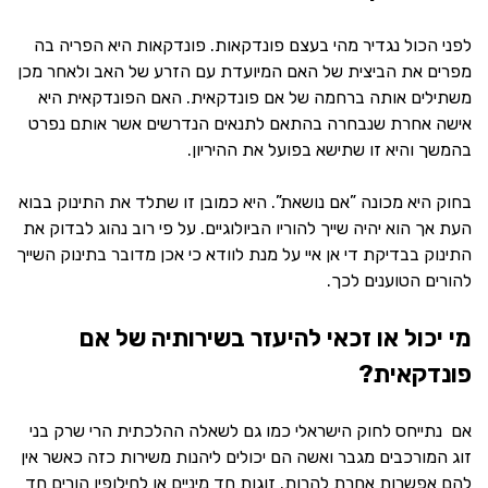
לפני הכול נגדיר מהי בעצם פונדקאות. פונדקאות היא הפריה בה
מפרים את הביצית של האם המיועדת עם הזרע של האב ולאחר מכן
משתילים אותה ברחמה של אם פונדקאית. האם הפונדקאית היא
אישה אחרת שנבחרה בהתאם לתנאים הנדרשים אשר אותם נפרט
בהמשך והיא זו שתישא בפועל את ההיריון.
בחוק היא מכונה ”אם נושאת”. היא כמובן זו שתלד את התינוק בבוא
העת אך הוא יהיה שייך להוריו הביולוגיים. על פי רוב נהוג לבדוק את
התינוק בבדיקת די אן איי על מנת לוודא כי אכן מדובר בתינוק השייך
להורים הטוענים לכך.
מי יכול או זכאי להיעזר בשירותיה של אם
פונדקאית?
אם נתייחס לחוק הישראלי כמו גם לשאלה ההלכתית הרי שרק בני
זוג המורכבים מגבר ואשה הם יכולים ליהנות משירות כזה כאשר אין
להם אפשרות אחרת להרות. זוגות חד מיניים או לחילופין הורים חד