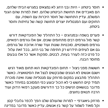
חוסר ביטחון – היות ובני הזוג לא נמצאים במגרש הביתי שלהם,
הם מאבדים את תחושת הביטחון שלהם. זאת למרות שהם הגוף
המשלם, עדיין התחושה של חוסר היכרות עם השפה, עם
החוקים ועם המנטליות יוצרים תחושה קשה של נחיתות וחוסר
ביטחון.
פערים בשפה ובמנהגים – כל התהליך של הפונדקאות דורש
קשר מול גורמים רבים מתחומים שונים. אם אלו גורמים רפואיים,
גורמים משפטיים, סוכנויות שונות ועוד שורה ארוכה של גורמים.
גם אם לעיתים תידרש רק חתימה של בני הזוג, בכל זאת עלול
כל פרט כזה לעורר בעיות, לבטים, ספקות אשר כל אלו נובעים
מחוסר הבנה.
חששות מפני ניצול – תחום הפונדקאות הוא תחום מאוד רגיש
וישנם אנשים לא הגונים שמבקשים לנצל את הסיטואציה. כאשר
התהליך מתבצע במקום מרוחק עם מנטליות שונה ואינה מוכרת
תמיד קיים החשש כי לא הכול יבוצע כפי המסוכם במיוחד כאשר
מדובר בנושאים רגישים כל כך הדורשים מעקב רפואי הדוק ועוד
הרבה תנאים נחוצים.
מרחק גיאוגרפי – למרות שהעולם שלנו הפך לכפר גלובלי קטן
וקל מאוד לשמור על קשר בין אנשים, עדיין כאשר מדובר במדינה