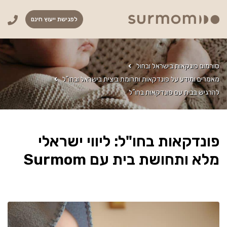
לפגישת ייעוץ חינם
סורמום פונקאות בישראל ובחול
מאמרים ומידע על פונדקאות ותרומת ביצית בישראל ובחו"ל
להרגיש בבית עם פונדקאות בחו”ל
פונדקאות בחו"ל: ליווי ישראלי
מלא ותחושת בית עם Surmom