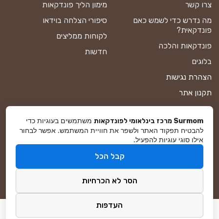
צרו קשר
מימון הליך פונדקאות
מה נדרש כדי לשמש כאם
סיפורי הצלחה בוידאו
פונדקאית?
לקוחות ממליצים
פונדקאות והלכה
חדשות
בלוגים
הצהרת נגישות
תקנון אתר
מדיניות פרטיות
משתמשים בעוגיות כדי
Surmom מרכז בינלאומי לפונדקאות
מפת אתר
להבטיח תפקוד האתר ולשפר את חוויית המשתמש. אפשר לבחור
אילו סוגי עוגיות להפעיל.
קבל הכל
© סורמום All Rights Reserved 2025
הסר לא הכרחיות
פיתוח ושיווק באינטרנט
DreamZone
העדפות