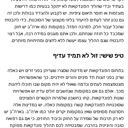
בעתיד וכדי שהליך הפונדקאות לא ייתקל בבעיות כמו דרישות
מוגזמות או חוסר תיאום ציפיות. יש לקבוע ולהגדיר גבולות ולכן זה
גם נכון יותר לעתים להיעזר בליווי מקצועי של הסוכנות, כדי להבטיח
שהכל יעבור חלק. למרבה המזל, במקומות כמו ארה”ב יש חוק
שמכבד כל חוזה שנחתם, ולכן אתם מוגנים במידה רבה, אבל רצוי
להבטיח שגם ההליך עצמו ייעשה ללא לחצים ומתיחויות מיותרים.
טיפ שישי: זול לא תמיד עדיף
בתחום הפונדקאות יש מדינות שסגרו שעריהן בפני זרים ויש כאלה
שרק בפני זוגות חד מיניים והורים יחידניים, כך שהאפשרויות
מצטמצמות לעתים ונדמה שאולי לא יהיה מקום שבו תוכלו ליהנות
מכך. אולם גם אם במקומות שנחשבים זולים עדיין יש אפשרויות
שונות לפונדקאות, קחו בחשבון שלמרות הקשרים המצוינים
שסוכנויות לפונדקאות קשרו במקומות כאלה, יש במדינות אלה
חסרונות מסוימים שאין במקומות יקרים יותר כמו ארה”ב. בארה”ב יש
לא רק תרבות של שמירה על החוק וכיבוד החוזים, כי אם גם רפואה
טובה והיגיינית בהרבה, שמבטיחה לכם תהליך פונדקאות מפוקח