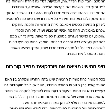
ההסכם והבדיקות הנדרשות, הנסיעות למדינה אחרת והשהות בה
לפני ותוך כדי, השהות שם לקראת הלידה ואחריה עד שיסודרו
המסמכים, ימי החופשה שתצטרכו לקחת מהעבודה והשכר הנמוך
יותר שמקבלים בעקבות זאת – כל אלה דורשים היערכות לוגיסטית
לא רק מבחינת כספים אלא גם ניירת מהרשויות והכנת עותקים
שלהם באנגלית, החתמת אנשי המקצוע ועוד, חקירות וסקרי
שווקים, גם כאשר נעזרים בסוכנות לפונדקאות עדיין נדרש מכם
להתכונן לעשייה רבה והרבה סבלנות. מומלץ בחום להוסיף סכום
לשמירה בצד על כל מקרה שתצטרכו אותו, ועדיף שיהיה מאשר
יחסר. פשוט להיות מוכנים.
טיפ חמישי: מציאת אם פונדקאית מחייב קור רוח
בכל הקשור להתקשרות הרגשית שיש בזמן ההריון שמקרב בין האם
הפונדקאית לבין הזוג או ההורה היחידני, יש לשקול כל מועמדות גם
בעיניים רגשניות פחות. שיקול הדעת שיש להפעיל למקרה של חוסר
התאמה או תחושה של אי נוחות מסוימת מנוגד בדרך כלל לרגש.
לפעמים אין ברירה אלא לבדוק בצורה הגיונית יותר מעבר
לקריטריונים של הסוכנות לפונדקאות, כדי לוודא שלא יהיו בעיות