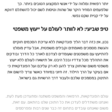
יותר רפואית ומלווה על ידי אנשי המקצוע הטובים ביותר. כך
שלפעמים המחיר היקר של שהות וטיסות לשם יכול להשתלם דווקא
על ידי קניית שקט נפשי.
טיפ שביעי: לא לוותר לעולם על ייעוץ משפטי
נכון, אין כזה דבר הליך פונדקאות ללא עריכת הסכמים חוקיים
והגשת מסמכים מאומתים וקבילים משפטית, אבל עדיין מומלץ
להתייעץ עם משפטנים שעומדים לצדכם לאורך כל הדרך ובודקים
את התהליך מכל צדדיו ובכל היבט. אל תישארו לעולם ללא ייעוץ
משפטי משום שהחוק צריך להגן לא רק עליכם ועל הפונדקאית כי
אם בעיקר על הרך היילוד. זה חיוני במיוחד כאשר צריך לרשום את
התינוק במסמכים שלכם ולעבור דרך הרשויות גם בישראל.
עולם הפונדקאות, הרפואה והמשפט משתנה ומתעדכן מעת לעת,
ואנחנו משתדלים לעדכן את כל התוכן שלנו בהתאם. עם זאת,
משום שאנחנו עובדים בתחום זה כבר שנים רבות ומפרסמים