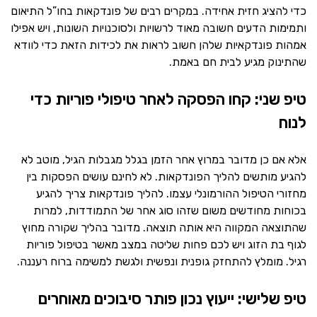
כדי להציג חזית אחידה. במקרים רבים של פונדקאות בחו”ל התיאום
ותמימות הדעים חשובה מאוד לרשויות ולסוכנויות השונות, ויש אפילו
אמהות פונדקאיות שלהן חשוב לראות את לכידות הזאת כדי לוודא
שהתינוק מגיע לבית חם באמת.
טיפ שני: קחו הפסקה לאחר טיפולי פוריות כדי
לנוח
אלא אם כן מדובר במרוץ אחר הזמן בגלל מגבלות הגיל, מוטב לא
להגיע מותשים להליך הפונדקאות. לא לחינם עושים הפסקות בין
מחזורי הטיפול ההורמונלי עצמו. להליך פונדקאות צריך להגיע
בכוחות מחודשים משום שזהו סוג אחר של התמודדות, למרות
שהתוצאה המקווה היא אותה תוצאה. מדובר בהליך שקורה מחוץ
לגוף בת הזוג ויש לכם פחות שליטה במצב מאשר בטיפול פוריות
רגיל. מומלץ להתחזק גופנית ונפשית ולגשת למשימה ברוח רעננה.
טיפ שלישי: ייעוץ נכון פותר סיבוכים מאוחרים