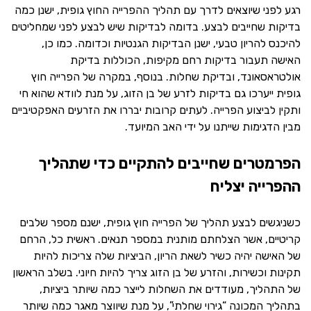
רגע לפני שיוצאים לדרך עם תהליך ההפרייה החוץ גופית, ישנן כמה
בדיקות שחייבים לבצע. בדומה לבדיקות שיש לבצע לפני שמחליטים
להיכנס להריון טבעי, ישנן הבדיקות הגנטיות וכדומה. כמו כן,
האישה תעבור בדיקות רחם מקיפות, הכוללות בדיקת
אולטראסאונד, ובדיקת שחלות. בנוסף, במקרה של הפרייה חוץ
גופית ייערכו גם בדיקות לזרע של בן הזוג, על מנת לוודא שהוא חי
ותקין לביצוע הפרייה. לעתים קרובות יבררו את הזרעים האפקטיביים
מבין הדגימות שייתנו על ידי האב המיועד.
הפרמטרים שחייבים להתקיים כדי שתהליך
ההפרייה יצליח
כשניגשים לבצע תהליך של הפרייה חוץ גופית, ישנם מספר שלבים
קריטיים, אשר הצלחתם מותנית במספר תנאים. ראשית כל, הרחם
של האישה יהיה כשיר לשאת הריון, הביציות שלה צריכות להיות
תקינות וכשירות, והזרע של בן הזוג צריך להיות חיוני. בשלב הראשון
של התהליך, מעודדים את השחלות לייצר כמה שיותר ביציות,
בתהליך המכונה “גירוי שחלתי”, על מנת שיווצר מאגר כמה שיותר