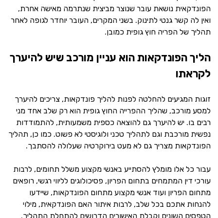
הפונדקאית נושאת עובר שנוצר מביצית שנתרמה מאישה אחרת,
ואין לה קשר גנטי לתינוק. בשני המקרים, העובר יוחדר לגופה לאחר
תהליך של הפריה חוץ גופית כמובן.
הליך הפונדקאות הוא עניין מורכב שיש להיערך
לקראתו
זוגות המגיעים להחלטה לפנות להליך פונדקאות, צריכים להיערך
למסע מורכב, שהליך ההפרייה החוץ גופית הוא רק שלב אחד מני
רבים בו. יש להיערך גם להוצאה כספית משמעותית, להתמודדות
נפשית מורכבת וגם לתהליך טכני ולוגיסטי לא פשוט. כמו כן, תהליך
הפונדקאות מצריך גם לא מעט בירוקרטיה שעלולה להסתבך.
עבור כל אלו מומלץ להסתייע באנשי מקצוע משלל תחומים, לרבות
עורכי דין המתמחים בתחום הפריון, פסיכולוגים לליווי רגשי, רופאים
מתחום הפריון ועוד אנשי מקצוע מתחום הפונדקאות, שיידעו
להנחות אתכם בכל שלב, לרבות איתור האם הפונדקאית, מילוי
הטפסים השונים וקבלת האישורים הדרושים להתחלת התהליך.