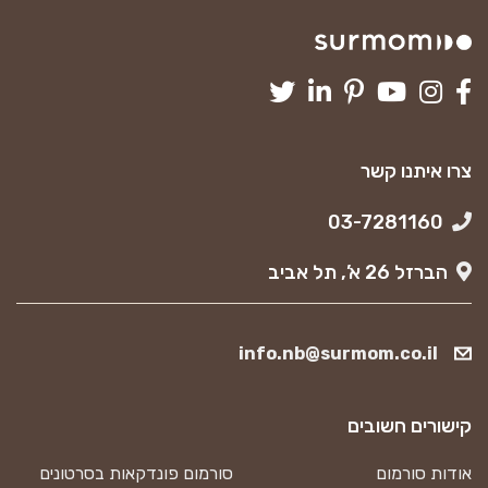
צרו איתנו קשר
03-7281160
הברזל 26 א’, תל אביב
info.nb@surmom.co.il
קישורים חשובים
אודות סורמום
סורמום פונדקאות בסרטונים