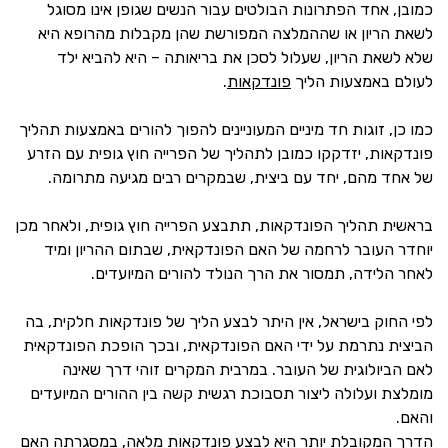
כמובן, אחד הפתרונות הבולטים עבור הנשים שגופן אינו מסוגל
לשאת הריון או שההמלצה המפורשת שהן מקבלות מהרופא היא
שלא לשאת הריון, שעלול לסכן את בריאותה – היא להביא ילד
לעולם באמצעות הליך
פונדקאות
.
כמו כן, זוגות חד מיניים המעוניינים להפוך להורים באמצעות תהליך
פונדקאות, יזדקקו כמובן לתהליך של הפרייה חוץ גופית עם הזרע
של אחד מהם, יחד עם ביצית, שבמקרים רבים מגיעה מתרומה.
בראשית תהליך הפונדקאות, תתבצע הפרייה חוץ גופית, ולאחר מכן
יוחדר העובר לרחמה של האם הפונדקאית, שבתום ההריון ומיד
לאחר הלידה, תמסור את הרך הנולד להורים המיועדים.
לפי החוק בישראל, אין היתר לבצע הליך של פונדקאות חלקית, בה
הביצית נתרמת על ידי האם הפונדקאית, ובכך הופכת הפונדקאית
לאם הביולוגית של העובר. במרבית המקרים זוהי דרך שאינה
מומלצת ועלולה ליצור תסבוכת רגשית קשה בין ההורים המיועדים
והאם.
הדרך המקובלת יותר היא לבצע פונדקאות מלאה, במסגרתה האם