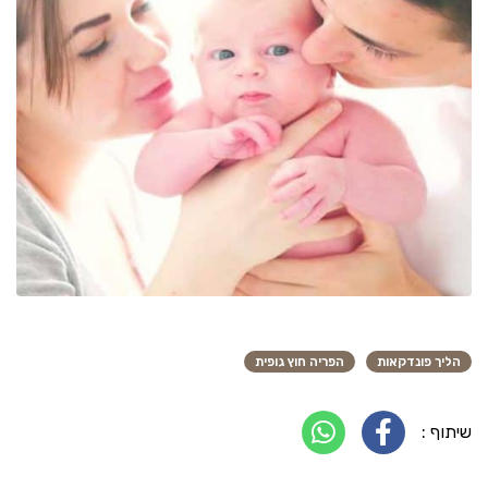
הליך פונדקאות
הפריה חוץ גופית
שיתוף :