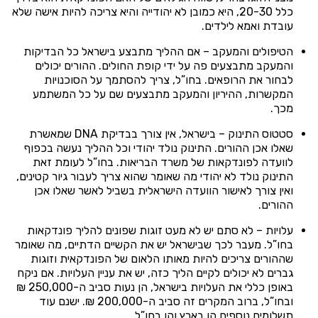
כלל 20-30, היא כמובן לא יהודייה והיא צריכה להיות אישה שלא
עובדת ואמא לילדים.
הטיפולים והמעקב – אם ההליך מתבצע בישראל כל הבדיקות
והמעקב מתבצעים פה על ידי קופת החולים. ההורים יכולים
לבחור את הרופאים. בחו”ל, צריך להסתמך על הסוכנויות
המקשרות, ההיריון והמעקב מתבצעים שם על כל המשתמע
מכך.
סטטוס התינוק – בישראל, אין צורך בבדיקת DNA שמאשרת
שאלו אכן ההורים. התינוק נולד יהודי וכל ההליך נעשה בכפוף
לוועדה לפונדקאות של משרד הבריאות. בחו”ל לעומת זאת
התינוק נולד לא יהודי מה שאומר שהוא צריך לעבור גיור קטינים,
ואין צורך לאישור הוועדה הישראלית בשביל לאשר שאלו אכן
ההורים.
עלויות – לא סתם יש לא מעט זוגות שפונים להליך פונדקאות
בחו”ל. מעבר לכך שבישראל יש את הקשיים הדתיים, מה שאומר
שההורים צריכים להיות מאותו הלאום של הפונדקאית וזוגות
גברים לא יכולים לקיים הליך כזה, יש את עניין העלויות. אם ניקח
באופן כללי את העלויות בישראל, הן נעות סביב ה-250,000 ₪
ובחו”ל, ברוב המקרים זה סביב ה-200,000 ₪. ישנם עוד
תשלומים נוספים הן בארץ והן בחו”ל.