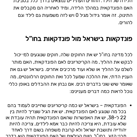
הלידה של הילד. ההורים העתידיים נמצאים בדרך כלל בסביבת
האם הפונדקאית במהלך הלידה, ומיד לאחריה הם מקבלים את
התינוק. זה אומר גידול מגיל 0 ויש לזה משמעות גם לילד וגם
להורים.
פונדקאות בישראל מול פונדקאות בחו”ל
לכל מדינה בחו”ל יש את החוקים שלה, חוקים שנוגעים למי יכול
לבקש את ההליך, מה הקריטריונים לאם הפונדקאית, האם מותר
לשלם על ההליך או שלא ועוד מרכיבים אחרים. בישראל יש גם את
העניין הדתי, את ההלכה שמעל לכל ואת החוקים הרלוונטיים, מה
שאומר שיש שוני בדברים רבים. אם נבחן את ההבדלים באופן כללי
נוכל לראות כמה דברים מעניינים:
הפונדקאית – בישראל יש כמה קריטריונים שחייבים לעמוד בהם
בכל מה שנוגע לאם הפונדקאית. יש את הגיל שצריך להיות בין
22 ל-38, יש את האפשרות שהאם הפונדקאית תהיה עובדת או
שלא עובדת, היא צריכה להיות כבר אמא לילדים, צריכה להיות
יהודייה ותושבת ישראל ולא קרובת משפחה בשום דרך לאחד
מבני הזוג. בחו”ל, טווח הגילאים של האם הפונדקאית הוא בדרך