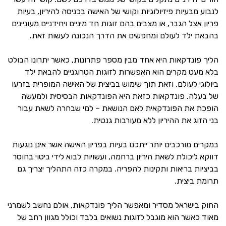
לנבוע מבעיות פיזיולוגיות וקושי של האישה בכניסה להיריון, בעיות
פריון אצל הגבר, או מצבים בהם זוגות חד מיניים ויחידניים מעוניינים
בהבאת ילד לעולם ומחפשים את הדרך הנכונה לעשות זאת.
הליך פונדקאות היא אחד מבין מספר פתרונות, כאשר יתרונו הבולט
בלא מעט מקרים הוא האפשרות לזוגות הטרוגניים להבאת ילד
ביולוגי לעולם, וזאת תוך שימוש בביצית של האישה המופרית בזרעו
של בעלה. פונדקאות כזאת היא הפונדקאות הבסיסית ולמעשה
הופכת את הפונדקאית לאם הנושאת – למי שבחרה לשאת עבור
בני הזוג את ההיריון ללא מעורבות גנטית.
במקרים מורכבים יותר ייתכנו בעיות בפריון האישה אשר אינן נוגעות
דווקא ליכולת לשאת היריון ברחמה, ועשויות לבוא לידי ביטוי בחוסר
בביציות בריאות ותקינות להפריה. במקרה כזה התהליך יצריך גם
תרומת ביצית.
החוק בישראל מסדיר ומאפשר הליך פונדקאות, אולם נחשב לשמרני
מאוד כאשר הוא מוגבל לזוגות נשואים בלבד וכולל מגוון רחב של