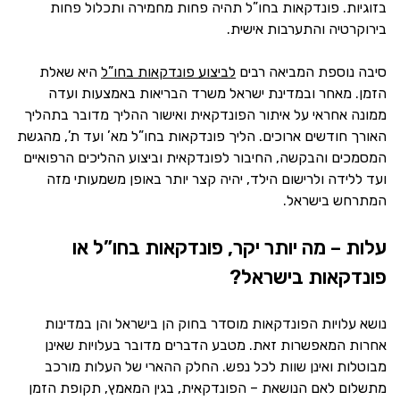
בזוגיות. פונדקאות בחו”ל תהיה פחות מחמירה ותכלול פחות
בירוקרטיה והתערבות אישית.
סיבה נוספת המביאה רבים
לביצוע פונדקאות בחו”ל
היא שאלת
הזמן. מאחר ובמדינת ישראל משרד הבריאות באמצעות ועדה
ממונה אחראי על איתור הפונדקאית ואישור ההליך מדובר בתהליך
האורך חודשים ארוכים. הליך פונדקאות בחו”ל מא’ ועד ת’, מהגשת
המסמכים והבקשה, החיבור לפונדקאית וביצוע ההליכים הרפואיים
ועד ללידה ולרישום הילד, יהיה קצר יותר באופן משמעותי מזה
המתרחש בישראל.
עלות – מה יותר יקר, פונדקאות בחו”ל או
פונדקאות בישראל?
נושא עלויות הפונדקאות מוסדר בחוק הן בישראל והן במדינות
אחרות המאפשרות זאת. מטבע הדברים מדובר בעלויות שאינן
מבוטלות ואינן שוות לכל נפש. החלק ההארי של העלות מורכב
מתשלום לאם הנושאת – הפונדקאית, בגין המאמץ, תקופת הזמן