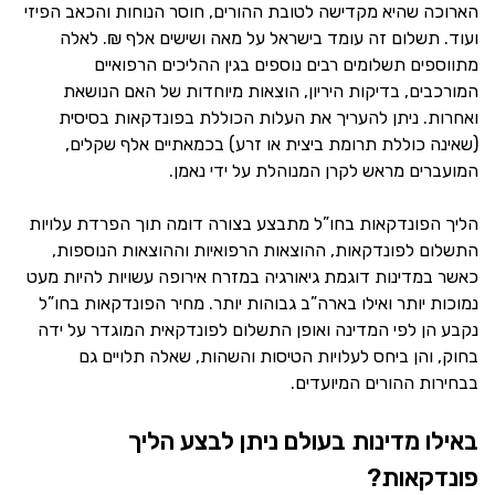
הארוכה שהיא מקדישה לטובת ההורים, חוסר הנוחות והכאב הפיזי
ועוד. תשלום זה עומד בישראל על מאה ושישים אלף ₪. לאלה
מתווספים תשלומים רבים נוספים בגין ההליכים הרפואיים
המורכבים, בדיקות היריון, הוצאות מיוחדות של האם הנושאת
ואחרות. ניתן להעריך את העלות הכוללת בפונדקאות בסיסית
(שאינה כוללת תרומת ביצית או זרע) בכמאתיים אלף שקלים,
המועברים מראש לקרן המנוהלת על ידי נאמן.
הליך הפונדקאות בחו”ל מתבצע בצורה דומה תוך הפרדת עלויות
התשלום לפונדקאות, ההוצאות הרפואיות וההוצאות הנוספות,
כאשר במדינות דוגמת גיאורגיה במזרח אירופה עשויות להיות מעט
נמוכות יותר ואילו בארה”ב גבוהות יותר. מחיר הפונדקאות בחו”ל
נקבע הן לפי המדינה ואופן התשלום לפונדקאית המוגדר על ידה
בחוק, והן ביחס לעלויות הטיסות והשהות, שאלה תלויים גם
בבחירות ההורים המיועדים.
באילו מדינות בעולם ניתן לבצע הליך
פונדקאות?