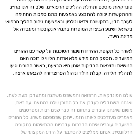
פונדקאות מוסכם ותחילת ההליכים הרפואיים. שלב זה אינו מחייב
וההתקשרות יכולה להתבצע באמצעות מתם סמכות החתימה
לעורך הדין, בתקשורת וידאו וטלפון ובאמצעות ניהול ההליך הרפואי
בישראל ושינוע הביציות המופרות בתנאי אינקובטור ומעבדה אל
מדינת היעד.
לאורך כל תקופת ההיריון תשמור הסוכנות על קשר עם ההורים
המיועדים, תספק להם מידע מלא אודות הליווי לו זוכה האם
הנושאת ותוצאות הבדיקות אותן היא מבצעת, כאשר ההורים יגיעו
לתהליך הלידה, קבלת הילד וניהול הפרוצדורה להבאתו ארצה.
עולם הפונדקאות, הרפואה והמשפט משתנה ומתעדכן מעת לעת,
ואנחנו משתדלים לעדכן את כל התוכן שלנו בהתאם. עם זאת,
משום שאנחנו עובדים בתחום זה כבר שנים רבות ומפרסמים
מאמרים מעודכנים לאותו הזמן, ייתכן שפספסנו משהו. כל ההורים
המיועדים עוברים איתנו הדרכות עדכניות המתאימות לתקופה
הרלוונטית. אנחנו ממליצים להסתמך על הידע המקצועי של