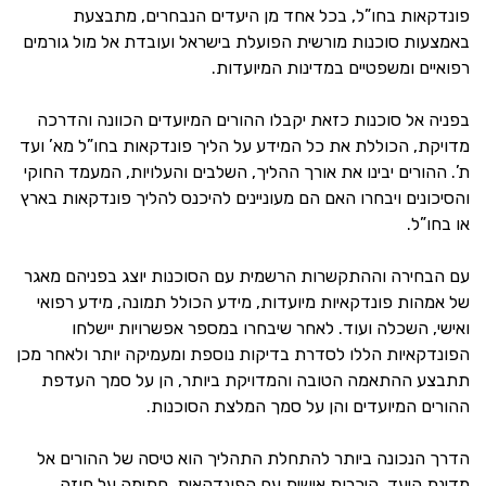
פונדקאות בחו”ל, בכל אחד מן היעדים הנבחרים, מתבצעת
באמצעות סוכנות מורשית הפועלת בישראל ועובדת אל מול גורמים
רפואיים ומשפטיים במדינות המיועדות.
בפניה אל סוכנות כזאת יקבלו ההורים המיועדים הכוונה והדרכה
מדויקת, הכוללת את כל המידע על הליך פונדקאות בחו”ל מא’ ועד
ת’. ההורים יבינו את אורך ההליך, השלבים והעלויות, המעמד החוקי
והסיכונים ויבחרו האם הם מעוניינים להיכנס להליך פונדקאות בארץ
או בחו”ל.
עם הבחירה וההתקשרות הרשמית עם הסוכנות יוצג בפניהם מאגר
של אמהות פונדקאיות מיועדות, מידע הכולל תמונה, מידע רפואי
ואישי, השכלה ועוד. לאחר שיבחרו במספר אפשרויות יישלחו
הפונדקאיות הללו לסדרת בדיקות נוספת ומעמיקה יותר ולאחר מכן
תתבצע ההתאמה הטובה והמדויקת ביותר, הן על סמך העדפת
ההורים המיועדים והן על סמך המלצת הסוכנות.
הדרך הנכונה ביותר להתחלת התהליך הוא טיסה של ההורים אל
מדינת היעד, היכרות אישית עם הפונדקאית, חתימה על חוזה