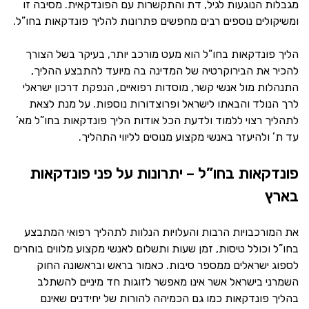
מגבלות הנוגעות לגיל, דת והתקשרות עם הפונדקאית. מסיבה זו
ומשיקולים נוספים רבים מחפשים פתרונות להליך פונדקאות בחו”ל.
הליך פונדקאות בחו”ל הוא מעט מורכב יותר, בעיקר בשל הצורך
להכיר את הבירוקרטיה של המדינה בה מיועד להתבצע ההליך,
התנהלות מול אנשי קשר, מוסדות רפואיים, הנפקת דרכון ישראלי
לרך הנולד והבאתו לישראל ופרוצדורות נוספות. על מנת לצאת
לתהליך רצוי ללמוד ולדעת הכל אודות הליך פונדקאות בחו”ל מא’
עד ת’ ולהיעזר באנשי מקצוע מנוסים לליווי התהליך.
פונדקאות בחו”ל – יתרונות על פני פונדקאות
בארץ
את המורכבויות הרבות והעלויות הנלוות לתהליך רפואי המתבצע
בחו”ל וכולל טיסות, זמן שעות ותשלום לאנשי מקצוע מלווים בוחרים
לספוג ישראלים ממספר סיבות. כאמור בראש ובראשונה החוק
השמרני בישראל אשר אינו מאפשר לזוגות חד מיניים להשתלב
בהליך פונדקאות כמו גם הכמיהה להורות של יחידנים שאינם