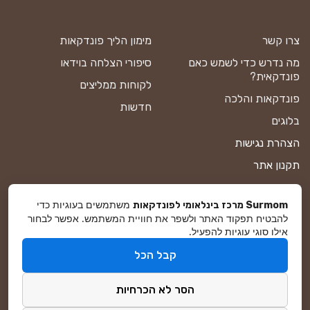
צרו קשר
מימון הליך פונדקאות
מה נדרש כדי לשמש כאם
סיפורי הצלחה בוידאו
פונדקאית?
לקוחות ממליצים
פונדקאות והלכה
חדשות
בלוגים
הצהרת נגישות
תקנון אתר
מדיניות פרטיות
משתמשים בעוגיות כדי
Surmom מרכז בינלאומי לפונדקאות
מפת אתר
להבטיח תפקוד האתר ולשפר את חוויית המשתמש. אפשר לבחור
אילו סוגי עוגיות להפעיל.
קבל הכל
© סורמום All Rights Reserved 2025
הסר לא הכרחיות
פיתוח ושיווק באינטרנט
DreamZone