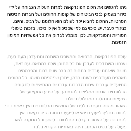
ניתן להגשים את חלום הפונדקאות למרות העלות הגבוהה על ידי
בירור מעמיק לגבי הביטוחים של קופות החולים ושל חברות הביטוח
הפרטיות. החלום להביא ילד לעולם הוא חלומם של רבים, והיום,
בניגוד לעבר, יש סיכוי גם למי שכביכול אין לו סיכוי, בזכות טיפולי
הפוריות והפונדקאות. לכן, מומלץ לבדוק את כל אפשרויות המימון
הזמינות.
עולם הפונדקאות, הרפואה והמשפט משתנה ומתעדכן מעת לעת,
ואנחנו משתדלים לעדכן את כל התוכן שלנו בהתאם. עם זאת,
משום שאנחנו עובדים בתחום זה כבר שנים רבות ומפרסמים
מאמרים מעודכנים לאותו הזמן, ייתכן שפספסנו משהו. כל ההורים
המיועדים עוברים איתנו הדרכות עדכניות המתאימות לתקופה
הרלוונטית. אנחנו ממליצים להסתמך על הידע המקצועי של
היועצות ומנהלות המסלולים שלנו.
האמור מהווה סקירה כללית של הנושאים הרלוונטיים ואין באמור כדי
להוות תחליף לייעוץ רפואי או לייעוץ בתחום הפונדקאות. אין
להתבסס על האמור בקבלת החלטות כלשהן וכל מסקנה ו/או
פעולה על בסיס הכתוב הינה באחריות הקורא בלבד.