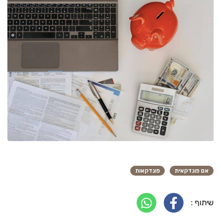
אם פונדקאית
פונדקאות
שיתוף :