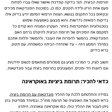
תורמות הביצית, תוך בדיקה קפדנית ואישור שאלו עברו לפחות
פעם אחת הריון ולידה תקינים. כמו כן, בסוכנות הפונדקאות מכירים
ובקיאים בכל התקנים בנושא, הצוות הרפואי המיומן יודע בדיוק אילו
בדיקות רפואיות נדרשות, והוא מבצען באמצעות שימוש
בטכנולוגיות המתקדמות ביותר. העקרון המנחה הוא קודם כל
למקסם את הסיכויים של תרומת הביצית להיקלט ברחם האם
הפונדקאית, בהמשך להפרות את העובר, ולהמשיך וללוות אתכם
במהלך המסע הזה – עד שתחזרו הביתה כמשפחה, עם תינוק
בריא בידיים.
חשוב לציין, כי המרכז מציע גם מסלולים מותאמים לנשים יחידניות
וגם לזוגות חד-מיניים, המעוניינים בתרומת ביצית עבור פונדקאות.
כדאי להכיר: תרומת ביציות באוקראינה
במידה והחלטתם ללכת על תהליך
פונדקאות עם תרומת ביצית
,
כדאי לשקול את האופציה של תרומה מחו”ל, ובמיוחד ממדינות בהן
ניתן לעבור את ההליך כולו, כמו אוקראינה וגאורגיה. היתרון