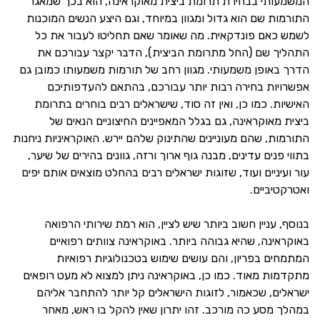
המשמעותי בבחירת תרומת ביצית מאוקראינה, הוא בכך שמאגר
התורמות שם הוא גדול ומגוון במיוחד, וגם היצע הנשים המוכנות
לשמש כאם פונדקאית. מה שאומר שאם תחליטו לעבור את כל
התהליך שם (החל מתרומת הביצית), הדבר יקצר עבורכם את
הדרך באופן משמעותי. מגוון רחב של תורמות משמעותו כמובן גם
אפשרויות בחירה רבות יותר עבורכם, בהתאם להעדפותיכם
האישיות. כמו כן, ואין זה סוד, שישראלים רבים בוחרים בתרומת
ביצית מאוקראינה, גם בגלל המאפיינים החיצוניים הנאים של
התורמות, שהם מעוניינים שהתינוק שלהם יירש. האוקראיניות ניחנות
בתווי פנים עדינים, מבנה גוף ארוך ורזה, גוונים בהירים של שיער,
עור ועיניים ועוד, שזוגות ישראלים רבים בהחלט מוצאים אותם יפים
ואטרקטיביים.
בנוסף, עניין חשוב ביותר שיש לציין, הוא רמת שירותי הרפואה
באוקראינה, שהיא גבוהה ביותר. באוקראינה צוותים רפואיים
המתמחים בפריון, והם עושים שימוש בטכנולוגיות רפואיות
מתקדמות מאוד. כמו כן, באוקראינה ניתן למצוא לא מעט רופאים
ישראלים, שכאמור, לזוגות הישראלים קל יותר להתחבר אליהם
במהלך מסע כה מורכב. זהו יתרון שאין להקל בו ראש, מאחר