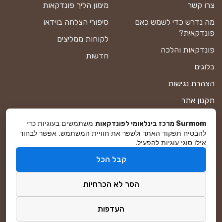
צרו קשר
מימון הליך פונדקאות
מה נדרש כדי לשמש כאם
סיפורי הצלחה בוידאו
פונדקאית?
לקוחות ממליצים
פונדקאות והלכה
חדשות
בלוגים
הצהרת נגישות
תקנון אתר
מדיניות פרטיות
משתמשים בעוגיות כדי
Surmom מרכז בינלאומי לפונדקאות
להבטיח תפקוד האתר ולשפר את חוויית המשתמש. אפשר לבחור
מפת אתר
אילו סוגי עוגיות להפעיל.
קבל הכל
© סורמום All Rights Reserved 2026
הסר לא הכרחיות
פיתוח ושיווק באינטרנט
DreamZone
העדפות