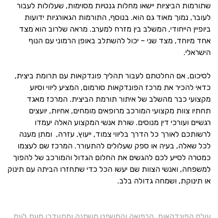
שתורמות הביציות יישאו מחלות גנטיות מסוימות, שעלולות לעבור
לעובר, נמוך מאוד גם הוא. בנוסף, התורמות הגאורגיות ידועות
ביופיין הייחודי, המשלב בין מזרח למערב. מראה שלרוב הוא מצד
אחד מיוחד, מצד שני – יכול להשתלב באופן הרמוני עם הנוף
הישראלי.
לסיכום, אם החלטתם לעבור תהליך פונדקאות עם תרומת ביצית,
כדאי להכיר את מרכז הפונדקאות סורמום, המציע ליווי וסיוע
מקצועי כבר מהשלב של איתור תורמת הביצית. המרכז מאגד
תחתיו צוות מקצועי המורכב מרופאים מומחים, אחיות, יועצים
רגשיים ועורכי דין מנוסים. שורת אנשי המקצוע האלה יעמדו
לרשותכם לאורך כל הדרך בליווי צמוד, ייעוץ, עזרה, ומתן מענה
לכל שאלה, בעיה או ספק שעלולים להתעורר. המרכז שם לעצמו
כמטרה לסייע לכם להגשים את החלום הגדול והמורכב של להפוך
למשפחה, ואנשי הצוות שם יעשו הכל כדי שתחזרו הביתה עם תינוק
או תינוקת, ושמחה גדולה בלב.
עולם הפונדקאות, הרפואה והמשפט משתנה ומתעדכן מעת לעת,