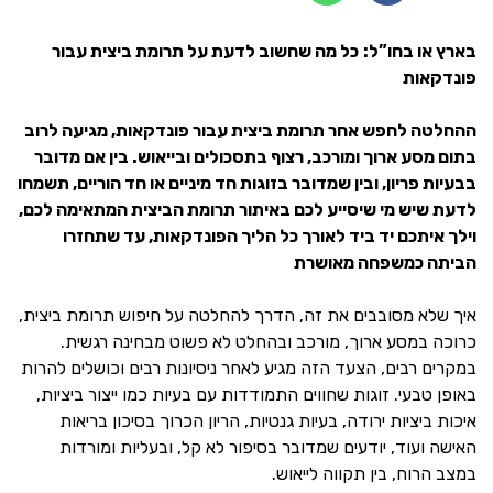
בארץ או בחו”ל:
כל מה שחשוב לדעת על תרומת ביצית עבור
פונדקאות
ההחלטה לחפש אחר תרומת ביצית עבור פונדקאות, מגיעה לרוב
בתום מסע ארוך ומורכב, רצוף בתסכולים ובייאוש. בין אם מדובר
בבעיות פריון, ובין שמדובר בזוגות חד מיניים או חד הוריים, תשמחו
לדעת שיש מי שיסייע לכם באיתור תרומת הביצית המתאימה לכם,
וילך איתכם יד ביד לאורך כל הליך הפונדקאות, עד שתחזרו
הביתה כמשפחה מאושרת
איך שלא מסובבים את זה, הדרך להחלטה על חיפוש תרומת ביצית,
כרוכה במסע ארוך, מורכב ובהחלט לא פשוט מבחינה רגשית.
במקרים רבים, הצעד הזה מגיע לאחר ניסיונות רבים וכושלים להרות
באופן טבעי. זוגות שחווים התמודדות עם בעיות כמו ייצור ביציות,
איכות ביציות ירודה, בעיות גנטיות, הריון הכרוך בסיכון בריאות
האישה ועוד, יודעים שמדובר בסיפור לא קל, ובעליות ומורדות
במצב הרוח, בין תקווה לייאוש.