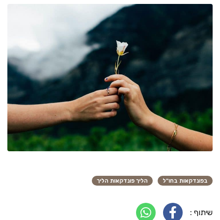
בפונדקאות בחו"ל
הליך פונדקאות הליך
שיתוף :